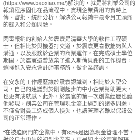
(https://www.baoxiao.me/)解決的，就是將創業公司的
報銷程序固化在品流程中，實現企業費用的實時上
傳、審批、統計分析，解決公司報銷中最令員工頭痛
的錄入和分類問題。
閃電報銷的創始人於震寰是清華大學的軟件工程碩
士，但相比於與機器打交道，於震寰更喜歡能夠與人
溝通，以及服務於企業的商業運作。在完成碩士學位
期間，於震寰還曾放棄了進入斯倫貝謝的工作機會，
選擇進入安永會計師事務所，做企業諮詢。
在安永的工作經歷讓於震寰認識到，相比於大型公
司，自己的建議對於剛剛起步的中小企業幫助更大，
也更有成就感。此外，於震寰的第一次創業經歷也讓
他發現，創業公司在管理現金流上遇到的諸多問題，
不僅會對員工造成個人損失，也讓管理者難以保證公
司的正常運作。
“在被迫關門的企業中，有82%是因為現金管理不當，
對於自力更生的初創企業來，更是如此”於震寰解釋