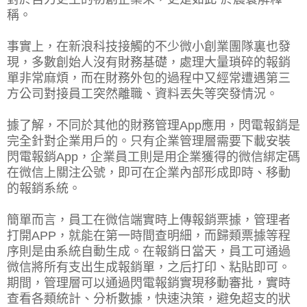
稱。
事實上，在新浪科技接觸的不少微小創業團隊裏也發
現，多數創始人沒有財務基礎，處理大量瑣碎的報銷
單非常麻煩，而在財務外包的過程中又經常遭遇第三
方公司對接員工突然離職、資料丟失等突發情況。
據了解，不同於其他的財務管理App應用，閃電報銷是
完全針對企業用戶的。只有企業管理層需要下載安裝
閃電報銷App，企業員工則是用企業獲得的微信綁定碼
在微信上關注公號，即可在企業內部形成即時、移動
的報銷系統。
簡單而言，員工在微信端實時上傳報銷票據，管理者
打開APP，就能在第一時間查明細，而歸類票據等程
序則是由系統自動生成。在報銷日當天，員工可通過
微信將所有支出生成報銷單，之后打印、粘貼即可。
期間，管理層可以通過閃電報銷實現移動審批，實時
查看各類統計、分析數據，快速決策，避免超支的狀