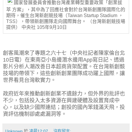
國家發展委員會推動台灣產業轉型重要政策「創業拔
萃 方案」，其中為了回應社會對於台灣新創團隊國際化的
期待，催生台灣新創競技場（Taiwan Startup Stadium ，
TSS），帶領新創團隊走向國際舞台。 （台灣新創競技場
提供） 中央社 105年9月10日
創客風潮來了專題之六十七（中央社記者陳家倫台北
10日電）在東南亞小島邊潛水邊用App寫日記、透過
影片分析人潮改善日本超商貨架配置。在台灣新創競
技場的帶領下，這些創新創業團隊成功躍上國際，讓
世界看見台灣軟實力。
政府近年來推動創新創業不遺餘力，但外界的批評也
不少，包括投入太多資源在興建硬體及設置育成中
心，以及缺少國際連結；創投的國內笨錢滿天飛，投
資評估機制卻處處漏洞等。
Unknown
於
凌晨12:07
沒有留言: