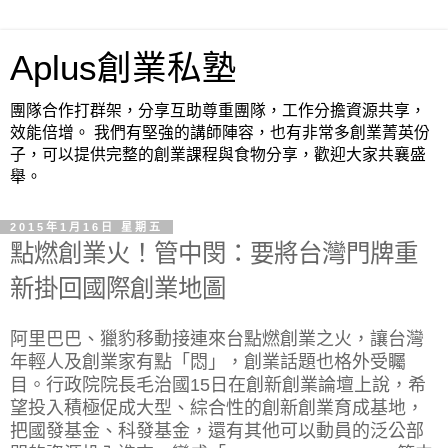
Aplus創業私塾
團隊合作打群架，分享互助尊重團隊，工作分擔資源共享，
效能倍增。 我們有堅強的講師陣容，也有非常多創業菁英份
子，可以提供完整的創業課程與食物分享，歡迎大家共襄盛
舉。
2015年1月16日 星期五
點燃創業火！管中閔：要將台灣門牌重
新掛回國際創業地圖
阿里巴巴、獵豹移動接連來台點燃創業之火，讓台灣
年輕人及創業家有點「悶」，創業話題也格外受矚
目。行政院院長毛治國15日在創新創業論壇上說，希
望投入積極促成大型、綜合性的創新創業育成基地，
把國發基金、科發基金，還有其他可以動員的泛公部