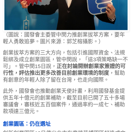
（圖說：國發會主委管中閔力推創業拔萃方案，要年
輕人勇敢追夢。圖片來源：郭芝榕攝影。）
創業拔萃方案的三大方向，包括引進國際資金、法規
鬆綁及成立創業園區，管中閔說，「這3項策略缺一不
可」。管中閔15日說，
正在討論開辦創業家簽證的可
行性，評估推出更多改善目前創業環境的制度
，幫助
有創意的年輕人除了留在台灣，也走向國際。
此外，國發會也推動創業天使計畫，利用國發基金提
供五年十億元的創業補助，截至目前已開了五十多場
審議會，審核近五百個案件，通過率約一成七、補助
款項達三億元。
創業園區：仍在選址