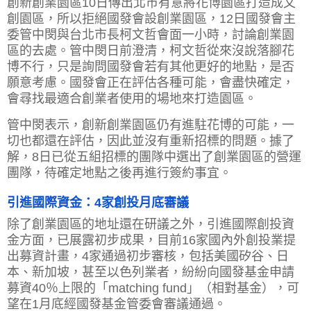
創新創業園區10日傳出北市有意將花博園區打造成文
創園區，所以拒絕國發會設創業園區，12日國發會主
委管中閔與台北市長柯文哲會面一小時，討論創業園
區的去處。管中閔日前澄清，柯文哲從來沒說落腳花
博不行，只是詢問國發會若有其他更好的地點，是否
願意考慮。國發會正在評估各種可能，會盡快確定，
會尋找最適合創業者使用的場地來打造園區。
管中閔表示，創新創業園區仍有進駐花博的可能，一
切也都還在評估，因此並沒有重新招標的問題。據了
解，8日已從五組招標的團隊中選出了創業園區的營運
團隊，待確定地點之後再進行簽約事宜。
引進國際資金：4家創投月底審議
除了創業園區的地址還在研議之外，引進國際創投資
金方面，已展露初步成果，目前16家國內外創投業提
出募資計畫，4家通過初步審核，包括美國矽谷、日
本、新加坡，甚至以色列業者，紛紛向國發基金申請
募資40％上限的「matching fund」（相對基金），可
望在1月底經國發基金管委會審議通過。