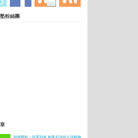
慧財產權勿任意轉載違者依法必究. 技術提供：
塾粉絲團
Blogger
.
微信成主力
此重要？
享:掌握婦幼商機 給寶貝最好的未來—永豐耀有限
老人和年輕人
開心
n的「Fun手做點心坊」
術卓越、邁向創新創業」
章
財經觀點／從零到有 創業必須的六項精神
呢？