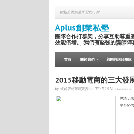
歡迎來到創業學習的行列~
Aplus創業私塾
團隊合作打群架，分享互助尊重
效能倍增。 我們有堅強的講師陣
份子，可以提供完整的創業課程
盛舉。
首頁
關於我們
顧問與講師團隊
2015移動電商的三大
by 連鎖店經管理實務 on 下午5:16
No comments
導語：未
平台的信