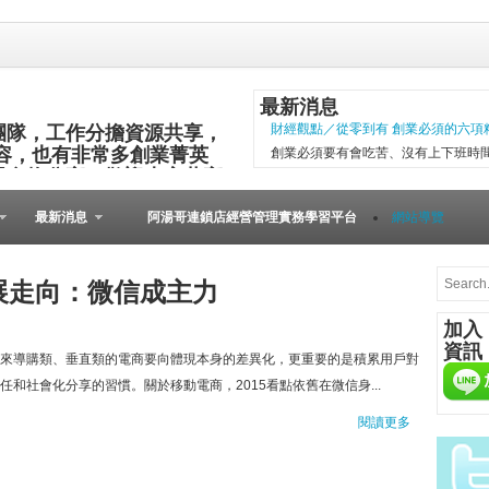
最新消息
團隊，工作分擔資源共享，
財經觀點／從零到有 創業必須的六項
容，也有非常多創業菁英
創業必須要有會吃苦、沒有上下班時
與食物分享，歡迎大家共襄
項精神，現代社會變化太快，計畫往
其他的小插曲完成。 二○○五年第一
最新消息
阿湯哥連鎖店經營管理實務學習平台
網站導覽
以失敗告終。總結原因是沒有志同道合的
微型創業－張瑞添虛實通路賣書 兩得
文瑄舊書坊負責人張瑞添，創業28年
發展走向：微信成主力
小檔案 文瑄舊書坊 被民眾認為占空
加入
是塊寶。他基於資源回收再利用的觀
資訊
共有逢甲與東海等2家店。因應網路...
來導購類、垂直類的電商要向體現本身的差異化，更重要的是積累用戶對
[Meet創業之星] 
任和社會化分享的習慣。關於移動電商，2015看點依舊在微信身...
在歐洲裡，到處可見
閱讀更多
桌上必備餐點，與人
由的美國人，不論場
人的居酒屋文化、韓