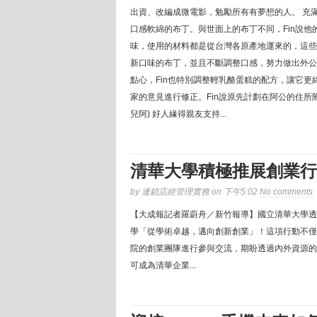
出資、改編成微電影，勉勵所有有夢想的人。 充滿
口感軟綿的布丁。與世面上的布丁不同，Fin說
味，使用的材料都是從台灣各原產地運來的，這些甜
新口味的布丁，並且不斷調整口感，努力做出外公
點心，Fin也特別調整輕乳酪蛋糕的配方，讓它更
家的意見進行修正。Fin說原先計劃在阿公的住
兒阿) 好人緣得親友支持...
清華大學積極推展創業行
by 連鎖店經管理實務 on 下午5:02
No comments
【大成報記者羅蔚舟／新竹報導】國立清華大學透
學「從學術卓越，邁向創新創業」！這項行動不僅
院的創業團隊進行參與交流，期盼透過內外資源的
可成為清華企業...