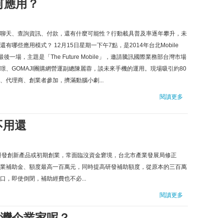
何應用？
聊天、查詢資訊、付款，還有什麼可能性？行動載具普及率逐年攀升，未
還有哪些應用模式？ 12月15日星期一下午7點，是2014年台北Mobile
y最後一場，主題是「The Future Mobile」，邀請騰訊國際業務部台灣市場
璟、GOMAJI團購網營運副總陳麗蓉，談未來手機的運用。現場吸引約80
、代理商、創業者參加，擠滿動腦小劇...
閱讀更多
不用還
研發創新產品或初期創業，常面臨沒資金窘境，台北市產業發展局修正
業補助金、額度最高一百萬元，同時提高研發補助額度，從原本的三百萬
，即使倒閉，補助經費也不必...
閱讀更多
灣企業家呢？