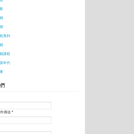
章
例
聞
程系列
銷
銷課程
張年代
隊
們
郵件傳送
*