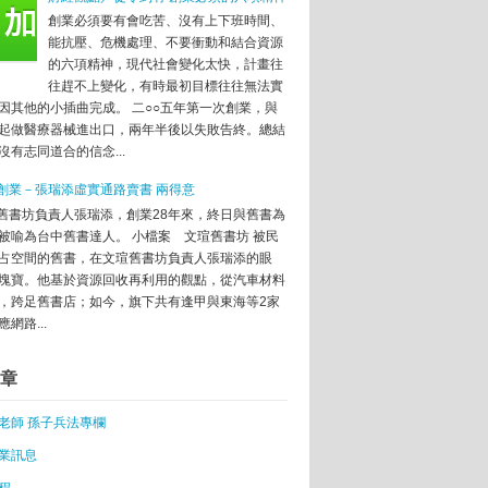
創業必須要有會吃苦、沒有上下班時間、
能抗壓、危機處理、不要衝動和結合資源
的六項精神，現代社會變化太快，計畫往
往趕不上變化，有時最初目標往往無法實
因其他的小插曲完成。 二○○五年第一次創業，與
起做醫療器械進出口，兩年半後以失敗告終。總結
沒有志同道合的信念...
創業－張瑞添虛實通路賣書 兩得意
舊書坊負責人張瑞添，創業28年來，終日與舊書為
被喻為台中舊書達人。 小檔案 文瑄舊書坊 被民
占空間的舊書，在文瑄舊書坊負責人張瑞添的眼
塊寶。他基於資源回收再利用的觀點，從汽車材料
，跨足舊書店；如今，旗下共有逢甲與東海等2家
網路...
章
老師 孫子兵法專欄
業訊息
程