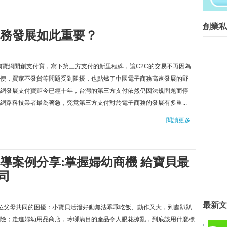
在等什麼？開始動手自己做吧！...
創業菁英班創業私塾版權所有請尊重智
創業私
務發展如此重要？
Blog Archive
►
2016
(267)
►
2015
(817)
年淘寶網開創支付寶，寫下第三方支付的新里程碑，讓C2C的交易不再因為
▼
2014
(15)
便，買家不發貨等問題受到阻擾，也點燃了中國電子商務高速發展的野
▼
12月
(13)
網發展支付寶距今已經十年，台灣的第三方支付依然仍因法規問題而停
2015移動電商的三大發展走向：
網路科技業者最為著急，究竟第三方支付對於電子商務的發展有多重...
第三方支付為何對電子商務發展如
閱讀更多
臺北市創業服務辦公室輔導案例分
公司
缺創業資金說，馬雲羞辱的是台灣
創業要有夢 馬雲曾帶員工一起窮
導案例分享:掌握婦幼商機 給寶貝最
南科扶植創業 為產業提升找方法
司
創業故事還被拍成微電影！暖男Fi
清華大學積極推展創業行動「從學
最新文
迎接2015，手機未來如何應用？
)這似乎是每位父母共同的困擾：小寶貝活潑好動無法乖乖吃飯、動作又大，到處趴趴
創業最高補助百萬 倒閉不用還
險；走進婦幼用品商店，玲瑯滿目的產品令人眼花撩亂，到底該用什麼標
馬雲要幫年輕人創業，台灣企業家