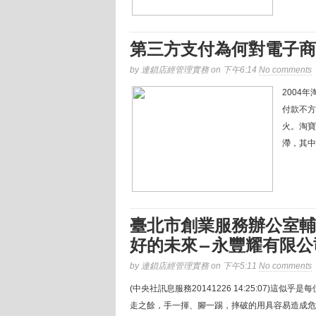
第三方支付為何對電子商
by 連鎖店經管理實務 on 下午6:14
No comments
2004
付款不方
火。淘寶
滯，其中
臺北市創業服務辦公室輔
好的未來—永豐耀有限公
by 連鎖店經管理實務 on 下午5:11
No comments
(中央社訊息服務20141226 14:25:07
走之餘，手一揮、腳一踢，摔破的用具容易造成危