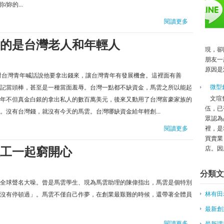
妳的...
未來 「微型創業」百花齊放
閱讀更多
引爆2015網路成功關鍵
►
7月
(2)
的是台灣老人和年輕人
Labels
現，卻
林有田老師 孫子兵法專欄
朋友一
最新創業訊息
原因是
對台灣青年喊話說他要拿出錢來，讓台灣青年有發展機會。這裡面有善
最新課程
創業文章
微型
記當頭棒，甚至是一種當面羞辱。台灣一點都不缺資金，馬雲之所以能起
創業案例
文瑄
年不但真金白銀的拿出私人的數百萬美元，後來又動用了台灣富豪家族的
創業新聞
伍，已
沒有台灣錢，就沒有今天的馬雲。台灣哪缺資金給年輕創...
創業課程系列
眾認為
網路行銷
裡，是
閱讀更多
網路行銷課程
買賣業
價值主張年代
工一起窮開心
店。因應
講師團隊
分類文
全球聲名大噪。曾是馬雲學生、現為馬雲助理的陳偉指出，馬雲是個特別
林有田
沒有停頓過」。馬雲不僅自己作夢，在創業最艱難的時候，還帶著全體員
最新創
閱讀更多
最新課