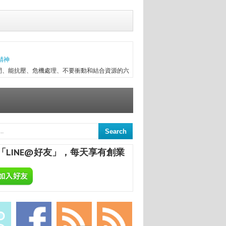
精神
間、能抗壓、危機處理、不要衝動和結合資源的六
往趕不上變化，有時最初目標往往無法實現，卻因
次創業，與朋友一起做醫療器械進出口，兩年半後
信念...
意
來，終日與舊書為伍，已被喻為台中舊書達人。
間的舊書，在文瑄舊書坊負責人張瑞添的眼裡，
「LINE@好友」，每天享有創業
點，從汽車材料買賣業，跨足舊書店；如今，旗下
ALCHEMA：今天開始，享受專屬於你的自釀美酒！
葡萄酒，不論是作為飲品或是餐點的佐料，已是餐
民生活息息相關；在美國酒館也琳瑯滿目，熱愛自
合一定要把酒言歡，增進彼此感情，更不用說日本
國的炸機配燒酒等等。全球的飲酒文化盛行，你還