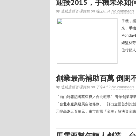
迎接2015，手機未來如
by 連鎖店經管理實務 on 晚上8:34
No comments
手機，能
來，手機
Monda
總監林芳
位行銷人
創業最高補助百萬 倒閉
by 連鎖店經管理實務 on 下午4:52
No comments
〔自由時報記者蔡亞樺／台北報導〕 青年創業家
「台北市產業發展自治條例」，訂出全國首創的創
元提高為五百萬元，由市府當「金主」解決資金缺口
馬雲要幫年輕人創業，台