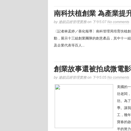
南科扶植創業 為產業提
by 連鎖店經管理實務 on 下午5:07
No comments
〔記者林孟婷／善化報導〕南科管理局培育扶植創
動，展示十三組創業團隊的創意產品，其中十一組
及企業代表等百人...
創業故事還被拍成微電影！
by 連鎖店經管理實務 on 下午5:05
No comments
美國的一
坊老闆，
坊。為了
季。讓我
工，幾年
寶春的啟
半的努力