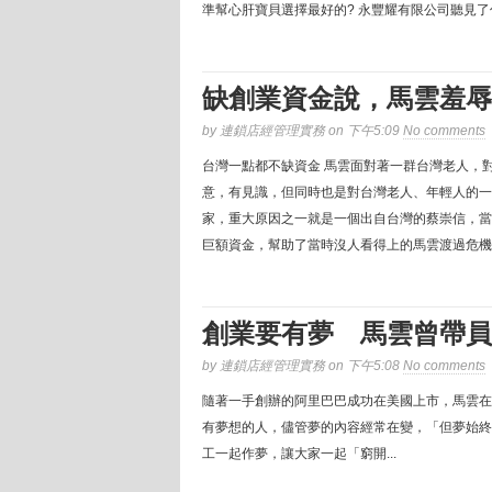
準幫心肝寶貝選擇最好的? 永豐耀有限公司聽見了你/
缺創業資金說，馬雲羞辱
by 連鎖店經管理實務 on 下午5:09
No comments
台灣一點都不缺資金 馬雲面對著一群台灣老人，
意，有見識，但同時也是對台灣老人、年輕人的一
家，重大原因之一就是一個出自台灣的蔡崇信，當
巨額資金，幫助了當時沒人看得上的馬雲渡過危機。
創業要有夢 馬雲曾帶員
by 連鎖店經管理實務 on 下午5:08
No comments
隨著一手創辦的阿里巴巴成功在美國上市，馬雲在
有夢想的人，儘管夢的內容經常在變，「但夢始終
工一起作夢，讓大家一起「窮開...