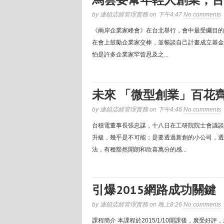
by 連鎖店經管理實務 on 下午4:47
No comments
《兩岸企業家峰會》在台北舉行，會中最受矚目的
在會上鼓勵企業家交棒，並暢談自己計畫成立基金
怕是許多企業家罕曾思及之...
未來 「微型創業」百花
by 連鎖店經管理實務 on 下午4:46
No comments
台積電董事長張忠謀，十八日在工研院院士會議談
升級，幾乎是不可能；是要透過新創的小公司，透
法，有種豁然開朗和欣喜萬分的感...
引爆2015網路成功關鍵
by 連鎖店經管理實務 on 晚上8:26
No comments
課程簡介 本課程於2015/1/10開課後，廣受好