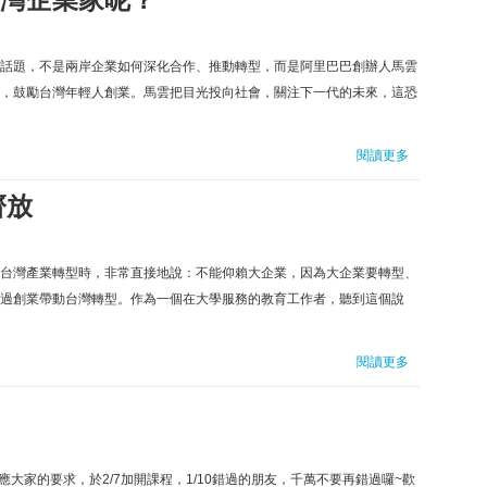
話題，不是兩岸企業如何深化合作、推動轉型，而是阿里巴巴創辦人馬雲
，鼓勵台灣年輕人創業。馬雲把目光投向社會，關注下一代的未來，這恐
閱讀更多
齊放
台灣產業轉型時，非常直接地說：不能仰賴大企業，因為大企業要轉型、
過創業帶動台灣轉型。作為一個在大學服務的教育工作者，聽到這個說
閱讀更多
評，應大家的要求，於2/7加開課程，1/10錯過的朋友，千萬不要再錯過囉~歡