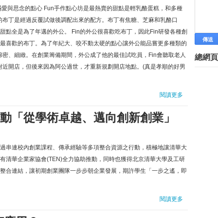
愛與思念的點心 Fun手作點心坊是最熱賣的甜點是輕乳酪蛋糕，和多種
他的布丁是經過反覆試做後調配出來的配方。布丁有焦糖、芝麻和乳酪口
點全是為了年邁的外公。 Fin的外公很喜歡吃布丁，因此Fin研發各種創
最喜歡的布丁。為了年紀大、咬不動太硬的點心讓外公能品嘗更多種類的
綿密、細緻。在創業籌備期間，外公成了他的最佳試吃員，Fin會聽取老人
總網頁
所附近開店，但後來因為阿公過世，才重新規劃開店地點。(真是孝順的好男
閱讀更多
動「從學術卓越、邁向創新創業」
過串連校內創業課程、傳承經驗等多項整合資源之行動，積極地讓清華大
有清華企業家協會(TEN)全力協助推動，同時也獲得北京清華大學及工研
整合連結，讓初期創業團隊一步步朝企業發展，期許學生「一步之遙，即
閱讀更多