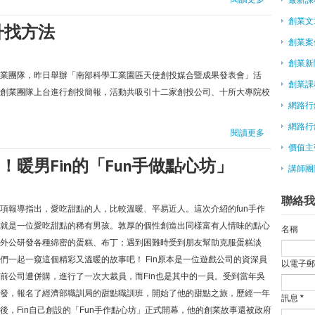
創業文
升找方法
創業案
創業新
業團隊，昨日舉辦「南部科學工業園區天使創投媒合暨成果發表會」活
創業課
創業團隊上台進行創投簡報，活動共吸引十二家創投公司、十所大專院校
網路行
網路行
閱讀更多
價值主
暖男Fin的「Fun手做點心坊」
講師團
聯絡我
項報導指出，愛吃甜點的人，比較溫暖、平易近人。這次介紹的fun手作
就是一位愛吃甜點的稀有男孩。敦厚的個性創造出同樣富有人情味的點心
名稱
外公研發各種綿密的蛋糕、布丁；遇到困難時受到朋友幫助克服蛋糕淡
們一起一窺這個精彩又溫暖的故事吧！ Fin原本是一位遊戲公司的資深員
以電子
前公司遭併購，進行了一次大裁員，而Fin也是其中的一員。受到當年吳
發，報名了經濟部職訓局的甜點職訓班，開始了他的甜點之旅，歷經一年
訊息
*
後，Fin自己創設的「Fun手作點心坊」正式開幕，他的創業故事還被政府