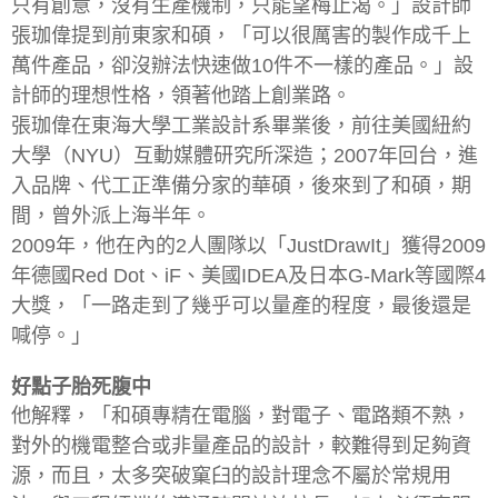
只有創意，沒有生產機制，只能望梅止渴。」設計師
張珈偉提到前東家和碩，「可以很厲害的製作成千上
萬件產品，卻沒辦法快速做10件不一樣的產品。」設
計師的理想性格，領著他踏上創業路。
張珈偉在東海大學工業設計系畢業後，前往美國紐約
大學（NYU）互動媒體研究所深造；2007年回台，進
入品牌、代工正準備分家的華碩，後來到了和碩，期
間，曾外派上海半年。
2009年，他在內的2人團隊以「JustDrawIt」獲得2009
年德國Red Dot、iF、美國IDEA及日本G-Mark等國際4
大獎，「一路走到了幾乎可以量產的程度，最後還是
喊停。」
好點子胎死腹中
他解釋，「和碩專精在電腦，對電子、電路類不熟，
對外的機電整合或非量產品的設計，較難得到足夠資
源，而且，太多突破窠臼的設計理念不屬於常規用