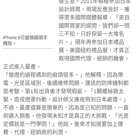
做生意。2011年積極參加日本
設計師周，現場反應良好、獲
得眾多國際媒體報導，「來自
國際買家的提問，我們卻一問
三不知，只好保留一大堆名
iPhone 6可變換鏡頭手
片。」隔年再參加日本禮品
機殼。
展、美國紐約禮品展，才真正
取得國際代理、經銷的機會，
正式進入量產。
「做燈的過程遇到的麻煩很多。」他解釋，因為帶
電，光是區域別、後續維修問題、運送的防摔機制都
是考驗，第1批出貨後才發現瑕疵，「1顆螺絲鎖太
緊，造成燈罩抖動，設計師又連夜飛到日本處理。」
不過，量產還算是簡單的，因為是已知的問題，一直
到邁入銷售，他發現未知才是真正的大挑戰，「光是
定價就是一門學問！」他說，後來才知道要加上運
費、代理、經銷商的利潤。