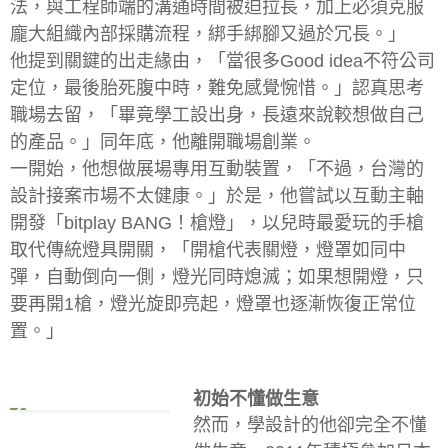
法，與工程師端的溝通時間被迫拉長，加上必須克服
龐大組織內部採購流程，綁手綁腳又過於冗長。」
他提到關鍵的出走緣由，「當很多Good idea不符公司
定位，最後胎死腹中時，難免感覺惋惜。」認真思考
職場去留，「畢竟學工設出身，長遠來說較想做自己
的產品。」同年底，他離開職場創業。
一開始，他想做展場專用互動裝置，「不過，台灣的
設計接案市場不太健康。」於是，他嘗試以互動主軸
開發「bitplay BANG！槍燈」，以兒時最愛玩的手槍
取代傳統燈具開關，「開槍代表關燈，燈罩如同中
彈，自動倒向一側，燈光同時熄滅；如果想開燈，只
要再開1槍，燈光旋即亮起，燈罩也逐漸恢復正常位
置。」
初始不懂做生意
然而，學設計的他卻完全不懂