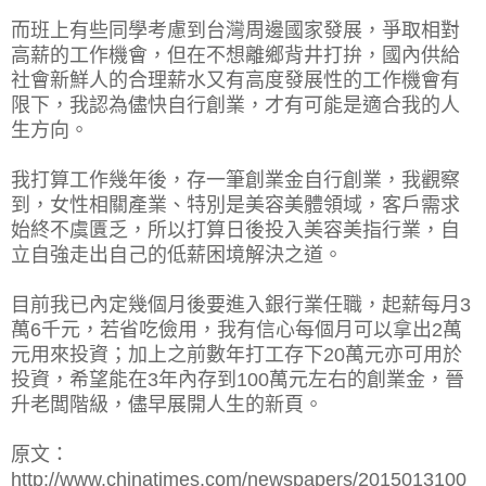
而班上有些同學考慮到台灣周邊國家發展，爭取相對
高薪的工作機會，但在不想離鄉背井打拚，國內供給
社會新鮮人的合理薪水又有高度發展性的工作機會有
限下，我認為儘快自行創業，才有可能是適合我的人
生方向。
我打算工作幾年後，存一筆創業金自行創業，我觀察
到，女性相關產業、特別是美容美體領域，客戶需求
始終不虞匱乏，所以打算日後投入美容美指行業，自
立自強走出自己的低薪困境解決之道。
目前我已內定幾個月後要進入銀行業任職，起薪每月3
萬6千元，若省吃儉用，我有信心每個月可以拿出2萬
元用來投資；加上之前數年打工存下20萬元亦可用於
投資，希望能在3年內存到100萬元左右的創業金，晉
升老闆階級，儘早展開人生的新頁。
原文：
http://www.chinatimes.com/newspapers/2015013100