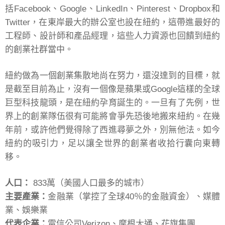
括Facebook、Google、LinkedIn、Pinterest、Dropbox和
Twitter，在東岸最大的辦公室也設在紐約，這帶進最好的
工程師、設計師和產品經理，這些人力資源也回饋到紐約
的創業社群當中。
紐約做為一個創業集散地尚在努力，還沒達到的目標，就
是截至目前為止，沒有一個像是蘋果或Google這樣的全球
巨型科技龍頭，是在紐約孕育誕生的。一旦有了先例，世
界上的創業隊伍很有可能將會爭先恐後地搬來紐約。在幾
年前，或許他們覺得除了西進尋夢之外，別無他法。如今
紐約的吸引力，足以讓全世界的創業者收拾行囊向東轉
移。
人口：
833萬（美國人口最多的城市）
主要產業：
金融業（掌控了全球40％的金融資金）、媒體
業、娛樂業
代表企業：
電信公司Verizon、摩根大通、花旗集團