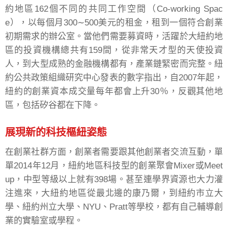
約地區162個不同的共同工作空間（Co-working Spac
e），以每個月300∼500美元的租金，租到一個符合創業
初期需求的辦公室。當他們需要募資時，活躍於大紐約地
區的投資機構總共有159間，從非常天才型的天使投資
人，到大型成熟的金融機構都有，產業鏈緊密而完整。紐
約公共政策組織研究中心發表的數字指出，自2007年起，
紐約的創業資本成交量每年都會上升30％，反觀其他地
區，包括矽谷都在下降。
展現新的科技樞紐姿態
在創業社群方面，創業者需要跟其他創業者交流互動，單
單2014年12月，紐約地區科技型的創業聚會Mixer或Meet
up，中型等級以上就有398場。甚至連學界資源也大力灌
注進來，大紐約地區從最北邊的康乃爾，到紐約市立大
學、紐約州立大學、NYU、Pratt等學校，都有自己輔導創
業的實驗室或學程。