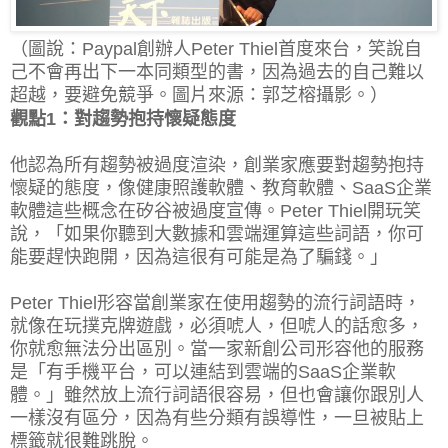
（圖說：Paypal創辦人Peter Thiel首度來台，笑說自
己不會再出下一本同類型的書，因為過去的自己難以
超越，要避免競爭。圖片來源：郭芝榕攝影。）
觀點1：對趨勢抱持懷疑態度
他認為所有趨勢被過度渲染，創業家應要對趨勢抱持
懷疑的態度，像健康照護軟體、教育軟體、SaaS企業
軟體這些概念在矽谷被過度宣傳。Peter Thiel開玩笑
說，「如果你聽到大數據和雲端運算這些詞語，你可
能要趕快跑開，因為這很有可能是為了騙錢。」
Peter Thiel形容當創業家在使用趨勢的流行詞語時，
就像在玩撲克牌遊戲，必須唬人，但唬人的話愈多，
你就愈無法分出區別。當一家新創公司形容他的服務
是「有手機平台，可以連結到雲端的SaaS企業軟
體。」雖然放上流行詞語很容易，但也會讓你跟別人
一樣沒有區分，因為有些分類有誤導性，一旦被貼上
標籤就很難跳脫。