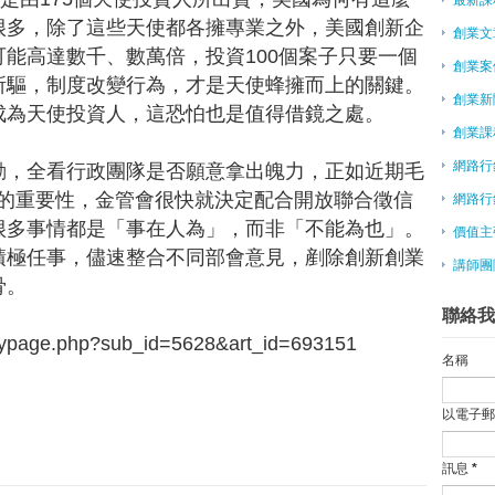
想
很多，除了這些天使都各擁專業之外，美國創新企
創業文
賈伯斯之後，你一定要認識的創業
能高達數千、數萬倍，投資100個案子只要一個
預見未來 國發會：新創企業主題
創業案
所驅，制度改變行為，才是天使蜂擁而上的關鍵。
這是年輕人創業的最好時代
創業新
成為天使投資人，這恐怕也是值得借鏡之處。
昔日網癮少年 今與總理談創業
創業課
來去台東，百萬創業金圓夢
【社企流】學業和創業不必二選一
網路行
動，全看行政團隊是否願意拿出魄力，正如近期毛
e27創業資源交流平台 立足新加
ta）的重要性，金管會很快就決定配合開放聯合徵信
網路行
創業不是只做自己高興的產品
很多事情都是「事在人為」，而非「不能為也」。
價值主
Paypal創辦人首度來台，5大創
積極任事，儘速整合不同部會意見，剷除創新創業
創業管理
講師團
骨。
何飛鵬：我靠論語中這「六字箴言
聯絡我
Paypal之父 16日將談創業
中年創業 退休媽媽兩年磨一店
ypage.php?sub_id=5628&art_id=693151
名稱
哈燒觀點／念完大學再創業 公司
馬雲6個創業心法
以電子
《創業》文摘 / 乏人問津是成功
與創業有約 經長16日與網創家座
創新創業 科技部2年育成34家公司
訊息
*
朱立倫：新北創力坊 青創快步走