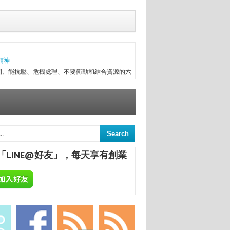
精神
間、能抗壓、危機處理、不要衝動和結合資源的六
往趕不上變化，有時最初目標往往無法實現，卻因
次創業，與朋友一起做醫療器械進出口，兩年半後
信念...
意
來，終日與舊書為伍，已被喻為台中舊書達人。
間的舊書，在文瑄舊書坊負責人張瑞添的眼裡，
「LINE@好友」，每天享有創業
點，從汽車材料買賣業，跨足舊書店；如今，旗下
ALCHEMA：今天開始，享受專屬於你的自釀美酒！
葡萄酒，不論是作為飲品或是餐點的佐料，已是餐
民生活息息相關；在美國酒館也琳瑯滿目，熱愛自
合一定要把酒言歡，增進彼此感情，更不用說日本
國的炸機配燒酒等等。全球的飲酒文化盛行，你還