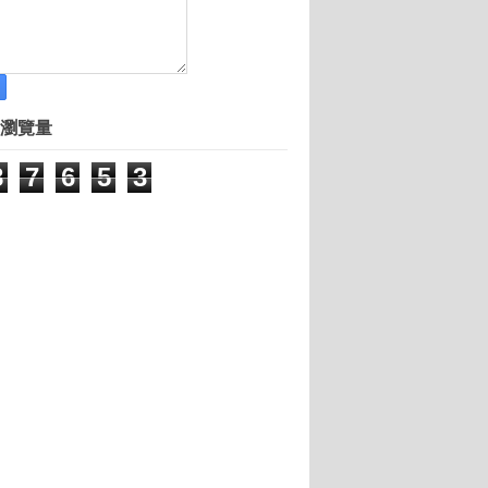
？矽谷創業家的4個秘方
團隊及執行力是關鍵因素
吃出健康
橡皮筋年賺12億營收
瀏覽量
也能開
8
7
6
5
3
業？
《破立：跟著謝榮雅把奇想變生意》
明星妻
 下一個馬雲就是你！
進