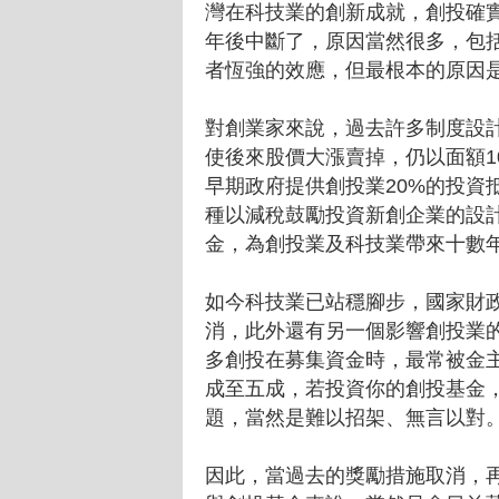
灣在科技業的創新成就，創投確實
年後中斷了，原因當然很多，包
者恆強的效應，但最根本的原因
對創業家來說，過去許多制度設
使後來股價大漲賣掉，仍以面額1
早期政府提供創投業20%的投資
種以減稅鼓勵投資新創企業的設
金，為創投業及科技業帶來十數
如今科技業已站穩腳步，國家財
消，此外還有另一個影響創投業
多創投在募集資金時，最常被金
成至五成，若投資你的創投基金
題，當然是難以招架、無言以對
因此，當過去的獎勵措施取消，