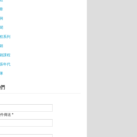
章
家：伊隆．馬斯克
館6月登場
例
聞
程系列
，留在學校也能實踐創業夢！
銷
坡放眼全亞洲
銷課程
張年代
業觀點引共鳴
隊
」度過創業難關
們
生命線比較長
郵件傳送
*
必經的道路
談