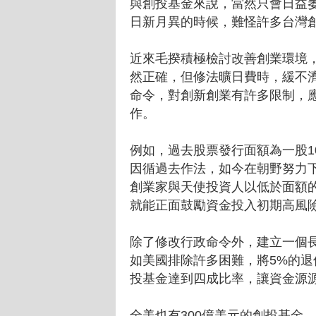
與創投基金來說，當然只會日益
日新月異的時候，難怪許多台灣
近來毛揆積極檢討改善創業環境
然正確，但修法曠日費時，緩不
命令，對創新創業有許多限制，
作。
例如，過去股票發行面額為一股1
因循過去作法，如今在朝野努力
創業家與天使投資人以低於面額
就能正面鼓勵資金投入初期高風
除了修改行政命令外，建立一個
如美國排除許多困難，將5%的
投基金達到四成比率，讓資金源
全美也有300億美元的創投基金