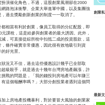
在等什麼？開始動手自己做吧！...
扮演催化角色，不過，這股創業風潮卻在2000
括網路泡沫衝擊、企業大舉進軍中國，以及集團強
創業菁英班創業私塾版權所有請尊重智
創業私
是，過去獎勵創新創業的制度一一取消了。
Blog Archive
►
2016
(267)
計都相當有利於創業，像員工取得的分紅配股，即
▼
2015
(817)
0元課稅，這是給參與創業者的最大誘因。此外，
►
12月
(63)
抵減，可直接從綜所稅中扣抵二成的投資股款，這
►
11月
(62)
計，條件確實非常優惠，因此很有效地吸引到資
►
10月
(68)
年的好光景。
►
9月
(78)
►
8月
(89)
►
7月
(57)
政狀況又不佳，過去這些優惠設計幾乎已全部取
►
6月
(42)
的超級殺手，就是過去十幾年台灣房地產飆漲，許
►
5月
(45)
主挑戰的問題是，「我的錢投到房地產可以年賺三
►
4月
(69)
，有這個報酬率嗎？」大部分創投業者遇到這個問
►
3月
(69)
。
▼
2月
(90)
最新文
微型創業－馬修嚴選原味優格 天
再加上房地產投機暴利，對於要冒大風險的創業家
〈中部〉創業維艱接班難 興大開