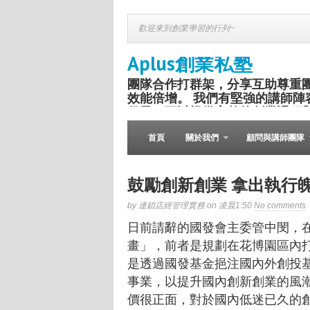
歡迎來到創業學習的行列~
Aplus創業私塾
團隊合作打群架，分享互助尊重
效能倍增。 我們有堅強的講師陣
份子，可以提供完整的創業課程
盛舉。
首頁
關於我們
顧問與講師團隊
鼓勵創新創業 拿出執行
by 連鎖店經管理實務 on 凌晨1:50
No comments
日前請辭的國發會主委管中閔，
畫」，前者是規劃在花博園區內
是透過國發基金挹注國內外創投
事業，以提升國內創新創業的風
價很正面，對於國內低迷已久的