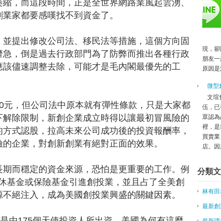
萎縮，而這段時間，正是全世界網路業風起雲湧、
1到100 的團隊成長之路
創業團隊生命周期發展階段圖
創業家都要感嘆找不到資金了。
中小企業發展階段的12個常見問
小企業成長五階段
，並提出修改公司法、移民法等措施，這個方向固
國發會新願景 杜紫軍：啟動創新
現，卻
濟急，倒是過去行政部門為了防弊而推出各種行政
創業
朋友一
應該儘速調整去除，可能才是毛內閣最優先的工
原因是
集團化、國際化 文創業 步入黃金
【專訪林之晨】創業到底有什麼意
微型
資訊商品實作課程3/7即將開班！
文瑄
兩會前瞻：中國迎來「創業的春天
0元，但公司法中原本就有彈性條款，只是大家都
伍，已
夯證照 專案管理好求職、咖啡師
下解除限制，新創企業成立時得以讓最初冒風險的
眾認為
網路創業正夯 初期該注意什麼？
裡，是
的方式認股，拉高未來公司成功後的投資報酬率，
買賣業
因應少子化 教部研擬高教創新轉
險的企業，對創新創業有絕對正面的效果。
店。因應
助青年創業 勞部擬設創客園地
小米給台灣年輕人創業的啟示
長期而穩定的資金來源，恐怕是更重要的工作。例
分類文
噗浪創辦人雲惟彬：創業成功兩大
退休基金或保險基金引進創投業，並且占了全美創
從Intel到Maker創新，潘昊
林有田
一個蘋果？」
源不絕注入，成為美國創投業興盛的關鍵因素。
[創業與管理]決斷力之虛實篇
最新創
主修中國文學的日本女生，遇見韓
，是由175個天使投資人所出資，美國為何有這麼
最新課