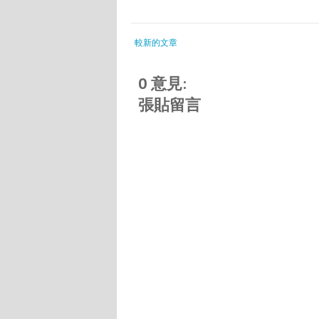
較新的文章
0 意見:
張貼留言