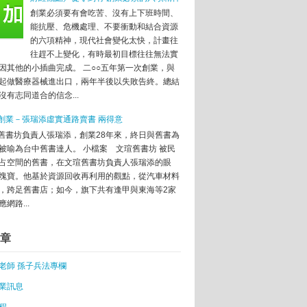
創業必須要有會吃苦、沒有上下班時間、
能抗壓、危機處理、不要衝動和結合資源
題
的六項精神，現代社會變化太快，計畫往
往趕不上變化，有時最初目標往往無法實
創業
因其他的小插曲完成。 二○○五年第一次創業，與
起做醫療器械進出口，兩年半後以失敗告終。總結
沒有志同道合的信念...
年代
義？創業者的高度是什麼？
創業－張瑞添虛實通路賣書 兩得意
舊書坊負責人張瑞添，創業28年來，終日與舊書為
」
被喻為台中舊書達人。 小檔案 文瑄舊書坊 被民
助創業、園藝師走療癒風
占空間的舊書，在文瑄舊書坊負責人張瑞添的眼
塊寶。他基於資源回收再利用的觀點，從汽車材料
，跨足舊書店；如今，旗下共有逢甲與東海等2家
型方案 提升教師創業能量
網路...
章
要素──具備技術專長、挫折復原力
：「沒人保證每個創業都成功，但誰知道會不會遇到下
老師 孫子兵法專欄
業訊息
國金融業的外國男生：一起到台灣創業、實現夢
程