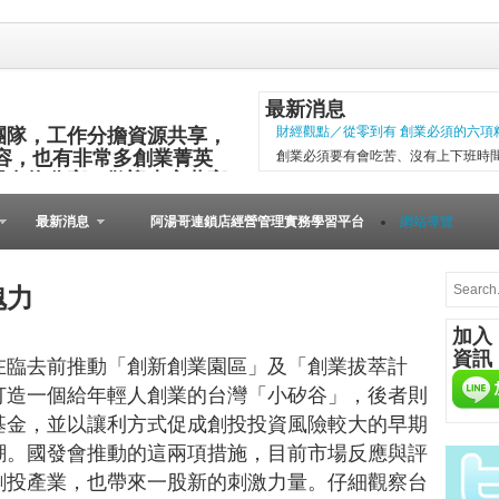
最新消息
團隊，工作分擔資源共享，
財經觀點／從零到有 創業必須的六項
容，也有非常多創業菁英
創業必須要有會吃苦、沒有上下班時
與食物分享，歡迎大家共襄
項精神，現代社會變化太快，計畫往
其他的小插曲完成。 二○○五年第一
最新消息
阿湯哥連鎖店經營管理實務學習平台
網站導覽
以失敗告終。總結原因是沒有志同道合的
微型創業－張瑞添虛實通路賣書 兩得
文瑄舊書坊負責人張瑞添，創業28年
魄力
小檔案 文瑄舊書坊 被民眾認為占空
加入
是塊寶。他基於資源回收再利用的觀
資訊
共有逢甲與東海等2家店。因應網路...
在臨去前推動「創新創業園區」及「創業拔萃計
打造一個給年輕人創業的台灣「小矽谷」，後者則
[Meet創業之星] 
在歐洲裡，到處可見
基金，並以讓利方式促成創投投資風險較大的早期
桌上必備餐點，與人
潮。國發會推動的這兩項措施，目前市場反應與評
由的美國人，不論場
創投產業，也帶來一股新的刺激力量。
仔細觀察台
人的居酒屋文化、韓