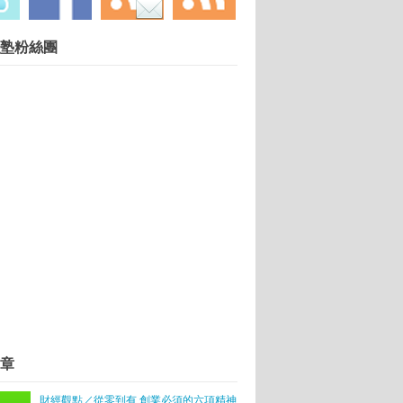
慧財產權勿任意轉載違者依法必究. 技術提供：
塾粉絲團
Blogger
.
章
然顧健康
課傳授
財經觀點／從零到有 創業必須的六項精神