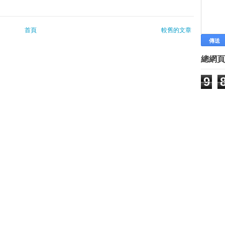
【數位時代】如何兼顧事業與家庭
數位行動經濟創業新趨勢 創意與
首頁
較舊的文章
微型創業－樸鹿集嚴選有機食品 
媽祖助創業 擲筊送200萬
2年前砸30萬創業 華裔工程師靠
總網頁
〈南部〉太陽能電動車 身障創業
9
善用預算激勵青年創業
讓創業者寧願「蓉漂」也不願離開
創業作業：三個產品推介
美國創業生態隱憂：有錢人才能創
「雞排博士」出書 談創業撇步
[書摘] 找到自己熱情的所在──
燈光工人變尾牙天王 身價上億娶
丘立全 用手機建立公仔王國
新青協就青年創業提建議
創業者論壇：尋找下一個百億企業
年輕人創業小確幸 創夢群募6步驟
鼓勵創新創業 拿出執行魄力
擅於打群架，韓國創業生態圈大躍