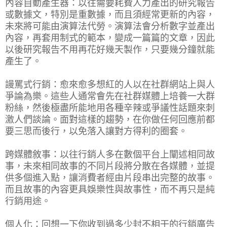
內容自動產生器：以往需要耗費人力產出的研究報告
或數據文，特別是重數據，而且須經常更新的內容，
未來將可能由演算法代勞。演算法會分析數字並產出
內容，再套用制式的範本，變成一篇篇的文章，因此
以後研究報告不用再花好幾天製作，只要幾分鐘就能
產生了。
謾罵式行銷：愈來愈多想紅的人以在社群網站上與人
爭論為樂。這些人通常會先在社群媒體上培養一大群
粉絲，然後極盡所能地用各種辛辣或爭議性話題來刺
激人們談論。面對這樣的趨勢，在你做任何回應前都
要三思而後行，以免落入讓對方得利的圈套。
跨媒體敘事：以往行銷人多在數個平台上闡述相同故
事，未來相同故事的不同片段將分散在各媒體，並提
供多個進入點，讓消費者經由片段串出完整的故事。
而且故事的內容更具娛樂性與故事性，而不再只是純
行銷用途。
個人化：回想一下你收到過多少封不相干的行銷廣告