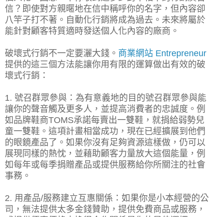
信？即使對方親暱地在信中稱呼你的名字，但內容卻
八竿子打不著。自動化行銷將成為過去。未來將屬於
能針對顧客特質適時發送個人化內容的廠商。
破壞式行銷不一定要灑大錢。
商業網站 Entrepreneur
提供的這三個方法能讓你用有限的運算做出有效的破
壞式行銷：
1. 號召群眾參與：為有意義地的目的號召群眾參與能
讓你的聲音觸及更多人，並提高消費者的忠誠度。例
如品牌鞋商TOMS承諾每賣出一雙鞋，就捐給弱勢兒
童一雙鞋。這項計畫相當成功，現在已經擴展到他們
的眼鏡產品了。如果你沒有足夠資源這樣做，仍可以
展現同樣的熱忱，並藉助顧客力量放大這個能量，例
如每年或每季捐贈產品或提供服務給你所關注的社會
事務。
2. 用產品/服務建立互惠關係：如果你是小本經營的公
司，無法提供太多金錢贊助，提供免費商品或服務，