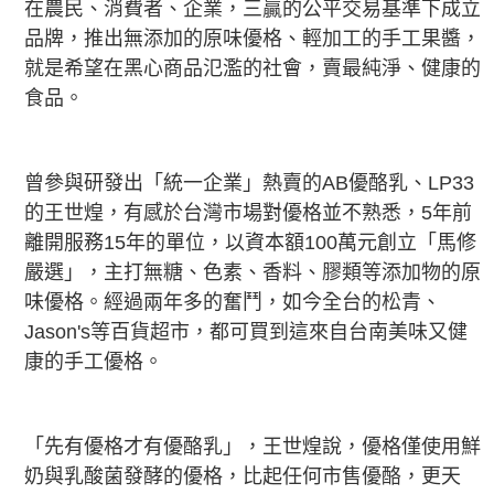
在農民、消費者、企業，三贏的公平交易基準下成立
品牌，推出無添加的原味優格、輕加工的手工果醬，
就是希望在黑心商品氾濫的社會，賣最純淨、健康的
食品。
曾參與研發出「統一企業」熱賣的AB優酪乳、LP33
的王世煌，有感於台灣市場對優格並不熟悉，5年前
離開服務15年的單位，以資本額100萬元創立「馬修
嚴選」，主打無糖、色素、香料、膠類等添加物的原
味優格。經過兩年多的奮鬥，如今全台的松青、
Jason's等百貨超市，都可買到這來自台南美味又健
康的手工優格。
「先有優格才有優酪乳」，王世煌說，優格僅使用鮮
奶與乳酸菌發酵的優格，比起任何市售優酪，更天