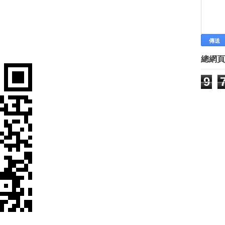
具備四種（EQ）能力嗎？
林有田教你活用孫子兵法 衝績效
部屬的條件
央大替青年創業啟航
We JUMP重新定義AR，電商導
總網頁
鴻海專利貨幣化 拍賣27項
南台灣創新創業服務平台 啟動
9
微型創業－傳承父親工藝 王啟圳
逢甲、FAU打造台灣電子工業創
工程師創業 改行賣果醬優格
人氣創業教主織田紀香：我的人生
23歲的她在新加坡創業 月入台幣
青年回「嘉」創業 就要創造亮點
大佬們給創業者的逆耳忠言
石頭記走出去 攻旅遊文創
別聽到中國就不碰！生技拚未來 
陸人愛MIT面膜 年銷千萬片
女創業家表現傑出 馬肯定叛逆創
台灣文創業搶進大陸 慎選夥伴
李樑堅談創業：大陸有競爭力，台