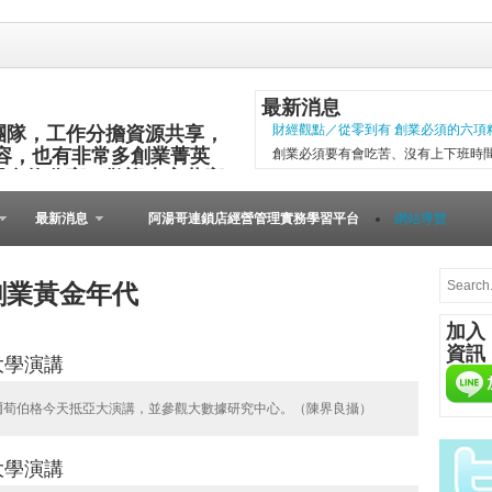
最新消息
團隊，工作分擔資源共享，
財經觀點／從零到有 創業必須的六項
容，也有非常多創業菁英
創業必須要有會吃苦、沒有上下班時
與食物分享，歡迎大家共襄
項精神，現代社會變化太快，計畫往
其他的小插曲完成。 二○○五年第一
最新消息
阿湯哥連鎖店經營管理實務學習平台
網站導覽
以失敗告終。總結原因是沒有志同道合的
微型創業－張瑞添虛實通路賣書 兩得
文瑄舊書坊負責人張瑞添，創業28年
創業黃金年代
小檔案 文瑄舊書坊 被民眾認為占空
加入
是塊寶。他基於資源回收再利用的觀
資訊
共有逢甲與東海等2家店。因應網路...
[Meet創業之星] 
爾荀伯格今天抵亞大演講，並參觀大數據研究中心。（陳界良攝）
在歐洲裡，到處可見
桌上必備餐點，與人
由的美國人，不論場
人的居酒屋文化、韓