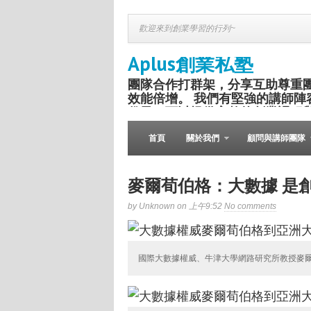
歡迎來到創業學習的行列~
Aplus創業私塾
團隊合作打群架，分享互助尊重
效能倍增。 我們有堅強的講師陣
份子，可以提供完整的創業課程
盛舉。
首頁
關於我們
顧問與講師團隊
麥爾荀伯格：大數據 是
by Unknown on 上午9:52
No comments
國際大數據權威、牛津大學網路研究所教授麥