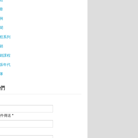
是在做小生意！
章
創業的初衷如果不夠深，很容易會被打敗！
例
重原創養生
聞
程系列
銷
銷課程
張年代
正原因
隊
勵年輕人追夢
們
拼利潤 〈謀攻篇〉的應用 要成功就必須培養和加
利潤 〈軍行篇〉的應用 日本愛速克樂
..
郵件傳送
*
拼利潤 〈虛實篇〉的應用 識時務而「靈機應變」
拼利潤 〈九變篇〉的應用 你有現代卓越領導人應