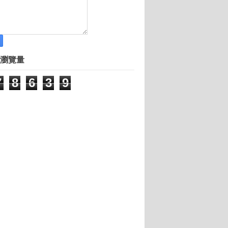
拼利潤 地形篇的應用 身為領導人，必須具備讚美
購更給力
瀏覽量
7
8
6
3
9
讓世界看到台灣的美
新創業
是一本失敗百科全書
20萬
各界專家說法
新不服輸
灣有軟實力