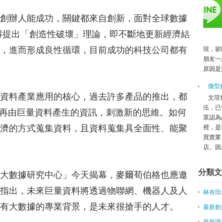
靓女創業賣甜品月收40萬 成就感
創辦人能成功，關鍵都來自創新，面對全球數據
光寶論壇／創新2.0 用創意激起創
得提出「創造性破壞」理論，即不斷地更新經濟結
台13所大專院校加入兩岸大學創
台灣創業環境蓬勃！Skype共同創辦
，進而形成良性循環，目前成功的科技公司都有
現，卻
微型創業－胡恒士扮推手 企業對
朋友一
12支台灣新創勇闖TechCrunch 
原因是
倉庫內的創業盛典TechCrunch D
微型
幫助失明者學習，女創業家設計盲
資料產業應用的核心，過去許多產品的推出，都
文瑄
有很棒的創業點子，只差技術？創
伍，已
始，再由巨量資料產生的資訊，刺激新的思維。如何
好學小子－抱持學習的心 隨時做
眾認為
台南青創基地BIG O2 啟用
濟的方式蒐集資料，且資料蒐集具全面性、能聚
裡，是
歐姆蛋捲哥吳韋逸─開餐車到偏鄉
買賣業
店。因應
2015兩岸創新創業教育種子教師
想前進日本市場，先來認識 B Das
分類文
培養青創 「重點應放在法人」
大數據研究中心」今天揭幕，麥爾荀伯格也應邀
麥爾荀伯格：大數據 是創業黃金
指出，未來巨量資料將透過物聯網、機器人及人
林有田
屏東青年學院啟動 鼓勵學子返鄉
微型創業－林果良品 重現台灣製
有大數據的專業背景，是未來很搶手的人才。
最新創
荀伯格：創業 別墨守成規
最新課