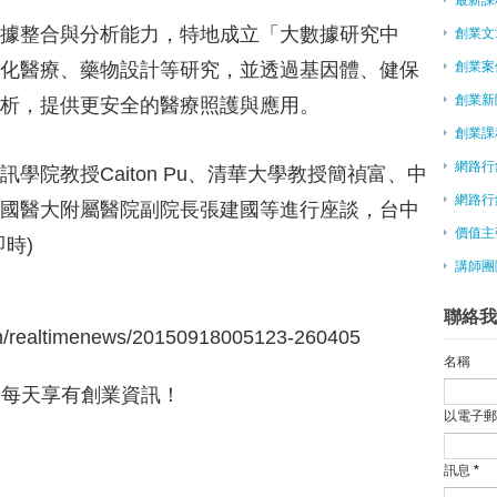
你以為你在創業，但其實你可能只
據整合與分析能力，特地成立「大數據研究中
創業文
時習數位幫你一鍵輕鬆查單字
Otto2藝術美學執行長詹秀葳：
創業案
化醫療、藥物設計等研究，並透過基因體、健保
微型創業－一草一木特色伴手禮 
創業新
析，提供更安全的醫療照護與應用。
65％年輕人 拚自行創業
創業課
創業講座-從孫子兵法到社群行銷
北科大種子教師 赴美取經
網路行
學院教授Caiton Pu、清華大學教授簡禎富、中
單親貧男受職訓 創業兼顧家
網路行
國醫大附屬醫院副院長張建國等進行座談，台中
小夫妻返鄉 拚出愛的麵包車
價值主
時)
Adobe 研究發現點擊率成長的真
講師團
馬訪青創家 現場播 「島嶼天光」
大學生孫大翔辦「小人物雜誌」鼓
聯絡我
運動型創業家周罕 一路征服
om/realtimenews/20150918005123-260405
林有田教你活用孫子兵法 衝績效
名稱
強你獨一無二的專業，做好...
友，每天享有創業資訊！
林有田教你活用孫子兵法 衝績效拼
（ASKUL）推動「極端顧客至上.
以電子
林有田教你活用孫子兵法 衝績效
才是真英雄
訊息
*
林有田教你活用孫子兵法 衝績效