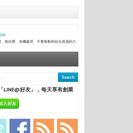
精神
間、能抗壓、危機處理、不要衝動和結合資源的六
往趕不上變化，有時最初目標往往無法實現，卻因
次創業，與朋友一起做醫療器械進出口，兩年半後
信念...
意
來，終日與舊書為伍，已被喻為台中舊書達人。
間的舊書，在文瑄舊書坊負責人張瑞添的眼裡，
「LINE@好友」，每天享有創業
點，從汽車材料買賣業，跨足舊書店；如今，旗下
ALCHEMA：今天開始，享受專屬於你的自釀美酒！
葡萄酒，不論是作為飲品或是餐點的佐料，已是餐
民生活息息相關；在美國酒館也琳瑯滿目，熱愛自
合一定要把酒言歡，增進彼此感情，更不用說日本
國的炸機配燒酒等等。全球的飲酒文化盛行，你還