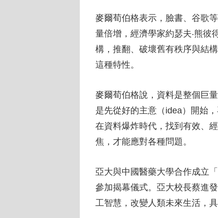
麥爾荀伯格表示，臉書、谷歌等
量倍增，經濟學家約瑟夫‧熊彼
構，推翻、破壞舊有秩序與結構
這種特性。
麥爾荀伯格說，資料是整個巨量
是先從好的主意（idea）開
在資料爆炸時代，找到有效、經
焦，才能應對各種問題。
亞大與中國醫藥大學合作成立「
參加揭幕儀式。亞大校長蔡進發
工智慧，改變人類未來生活，具