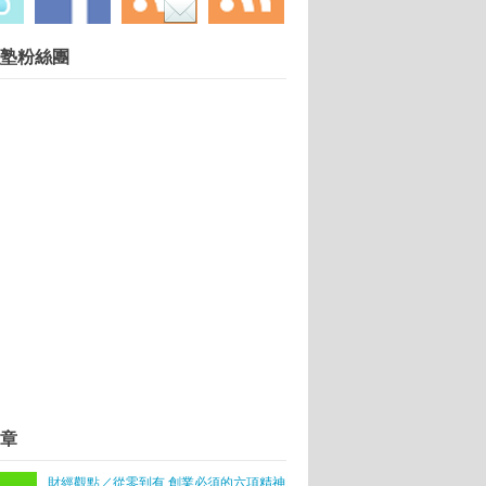
慧財產權勿任意轉載違者依法必究. 技術提供：
塾粉絲團
Blogger
.
選 成本固定利潤薄
聯網突破重圍
小豬食」廖宏淋
全球冠軍
伯斯」
章
 瞄準台灣新創 Skype創投基金將進軍 國發會啟
財經觀點／從零到有 創業必須的六項精神
軍