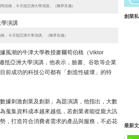
在等什麼？開始動手自己做吧！...
爾荀伯格，今天抵亞洲大學演講。（陳界良攝）
創業菁英班創業私塾版權所有請尊重智
創業私
Blog Archive
►
2016
(267)
伯格，今天抵亞洲大學演講。（陳界良攝）
▼
2015
(817)
►
12月
(63)
風潮的牛津大學教授麥爾荀伯格（Viktor
►
11月
(62)
►
10月
(68)
），今天應邀抵亞洲大學演講，他表示，臉書、谷歌等企業
▼
9月
(78)
目前成功的科技公司都有「創造性破壞」的特
這一行不好賺／「加盟」成創業首
想募資創業闖天下 結合手工、物
輪轉料理妙人生──專訪「熊轉家
世界最大社企創業賽 政大團隊奪
數據刺激創業及創新」為題演講，他指出，大數
台中經發局編1200萬 尋「台灣賈
為蒐集資料成本越來越低，若創業者能從龐大訊
令人羨慕的創業者 3巨頭讓他靠
RTB夯，urAD主打行為分析突圍
勢，打造符合消費者需求的產品與服務，不必花
最新文
Skype共同創辦人 看好要投資台灣
動"創業台灣3...
澎湖「海底漫步」 奪創業提案冠