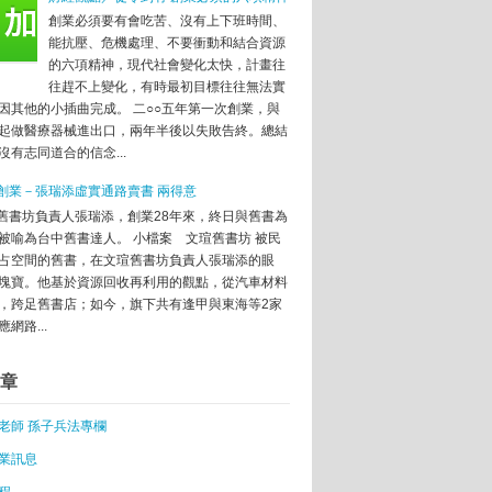
創業必須要有會吃苦、沒有上下班時間、
破表
能抗壓、危機處理、不要衝動和結合資源
業魂
的六項精神，現代社會變化太快，計畫往
業聯盟
往趕不上變化，有時最初目標往往無法實
人Geoffrey創投基金瞄準新創招手
因其他的小插曲完成。 二○○五年第一次創業，與
外溝通添翼
起做醫療器械進出口，兩年半後以失敗告終。總結
Disrupt SF，台灣專屬展區首度現蹤(上)：軟體團隊
沒有志同道合的信念...
isrupt SF，精彩圖輯搶先看！
創業－張瑞添虛實通路賣書 兩得意
人平板
舊書坊負責人張瑞添，創業28年來，終日與舊書為
業初期，兩招找對技術合夥人！
被喻為台中舊書達人。 小檔案 文瑄舊書坊 被民
好準備
占空間的舊書，在文瑄舊書坊負責人張瑞添的眼
塊寶。他基於資源回收再利用的觀點，從汽車材料
 「飽」護孩童
，跨足舊書店；如今，旗下共有逢甲與東海等2家
網路...
培訓班在元培醫大開課
h Camp 創業大會！
章
年代
老師 孫子兵法專欄
創業
鞋工藝
業訊息
程