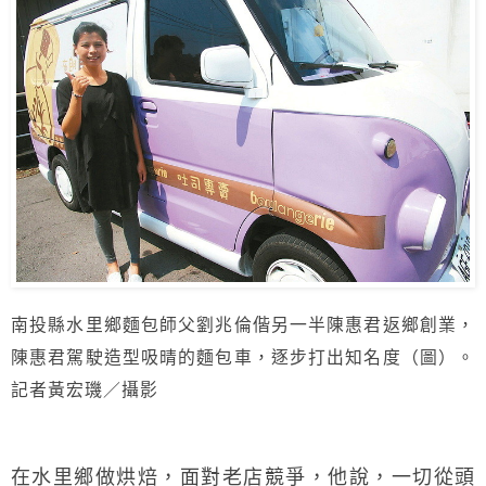
南投縣水里鄉麵包師父劉兆倫偕另一半陳惠君返鄉創業，
陳惠君駕駛造型吸晴的麵包車，逐步打出知名度（圖）。
記者黃宏璣／攝影
在水里鄉做烘焙，面對老店競爭，他說，一切從頭