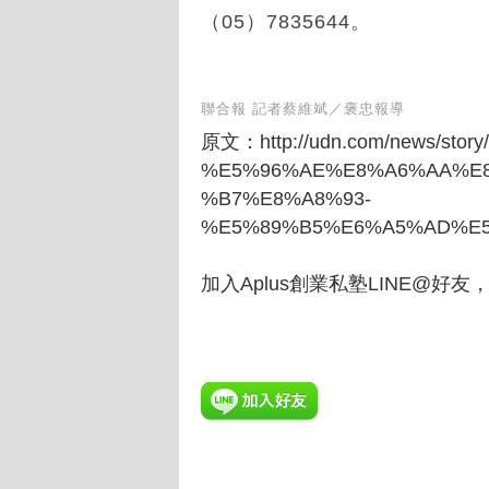
（05）7835644。
聯合報 記者蔡維斌／褒忠報導
原文：
http://udn.com/news/stor
%E5%96%AE%E8%A6%AA%E8
%B7%E8%A8%93-
%E5%89%B5%E6%A5%AD%E
加入Aplus創業私塾LINE@好