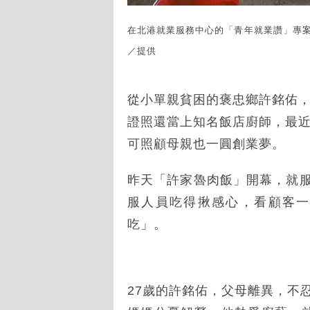
在北港就業服務中心的「青年就業讚」專案
／提供
從小單親貧困的褒忠鄉許銘佑
證照還當上知名飯店廚師，最
可照顧母親也一圓創業夢。
昨天「許家魯肉飯」開幕，就
服人員吃得揪感心，看顧客
吃」。
27歲的許銘佑，父母離異，不