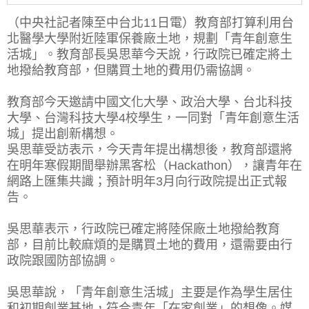
（中央社記者陳至中台北11日電）教育部打算利用台
北醫學大學附近陸軍保養廠土地，規劃「青年創意生
活城」。教育部長吳思華今天說，行政院已確定將土
地撥給教育部，但購買土地的費用仍需協調。
教育部今天邀請中國文化大學、政治大學、台北科技
大學、台灣科技大學4校學生，一同對「青年創意生活
城」提出創新構想。
吳思華受訪表示，今天青年提出構想後，教育部還將
在明年寒假期間舉辦黑客松（Hackathon），讓青年在
網路上匯集共識；預計明年3月向行政院提出正式報
告。
吳思華表示，行政院已確定將陸保廠土地撥給教育
部，目前比較麻煩的是購買土地的費用，還需要由行
政院跟國防部協調。
吳思華說，「青年創意生活城」主要是作為學生居住
和初期創業基地，符合青年「在家創業」的想像。媒