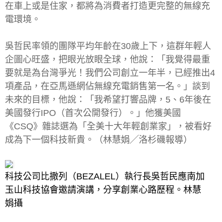
在車上或是住家，都將為消費者打造更完整的無線充
電環境。
吳哲民率領的團隊平均年齡在30歲上下，這群年輕人
企圖心旺盛，把眼光放眼全球，他說：「我覺得最重
要就是為台灣爭光！我們公司創立一年半，已經推出4
項產品，在亞馬遜網佔無線充電銷售第一名。」談到
未來的目標，他說：「我希望打響品牌，5、6年後在
美國發行IPO（首次公開發行）。」他獲美國
《CSQ》雜誌選為「全美十大年輕創業家」，被看好
成為下一個科技新貴。（林慧娟╱洛杉磯報導）
科技公司比撒列（BEZALEL）執行長吳哲民應南加
玉山科技協會邀請演講，分享創業心路歷程。林慧
娟攝