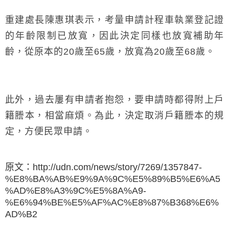
重建處長陳惠琪表示，考量申請計程車執業登記證
的年齡限制已放寬，因此決定同樣也放寬補助年
齡，從原本的20歲至65歲，放寬為20歲至68歲。
此外，過去屢有申請者抱怨，要申請時都得附上戶
籍謄本，相當麻煩。為此，決定取消戶籍謄本的規
定，方便民眾申請。
原文：http://udn.com/news/story/7269/1357847-
%E8%BA%AB%E9%9A%9C%E5%89%B5%E6%A5
%AD%E8%A3%9C%E5%8A%A9-
%E6%94%BE%E5%AF%AC%E8%87%B368%E6%
AD%B2