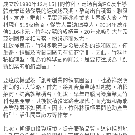
成立於1980年12月15日的竹科，走過台灣PC及半導
體產業蓬勃發展的經濟起飛期，孕育出台積電、聯發
科、友達、群創、晶電等兩兆產業的世界級大廠。竹
科現有515家廠商，從業人員逾15萬人，2014年總產
值1.16兆元。竹科亮麗的成績單，20年來吸引大陸及
亞洲國家爭相考察，紛紛起而效尤。
杜啟祥表示，竹科多數已是發展成熟的飽和園區，僅
生醫、銅鑼及宜蘭園區仍有招商空間，因此，竹科也
積極轉型。他為竹科擘劃的願景，是要打造成為「創
新創業的領航園區」。
要達成轉型為「創新創業的領航園區」，杜啟祥說明
推動的六大策略，首先，將迎合產業轉型趨勢，積極
招商，提高就業機會。他說，早年電腦周邊產業是竹
科明星產業，其後被積體電路產取代；而光電和綠能
產業發展不如預期。因此，竹科將積極展開協助產業
轉型、活化閒置廠方等作業。
其次，朝優良投資環境，提升服務品質。這包括與地