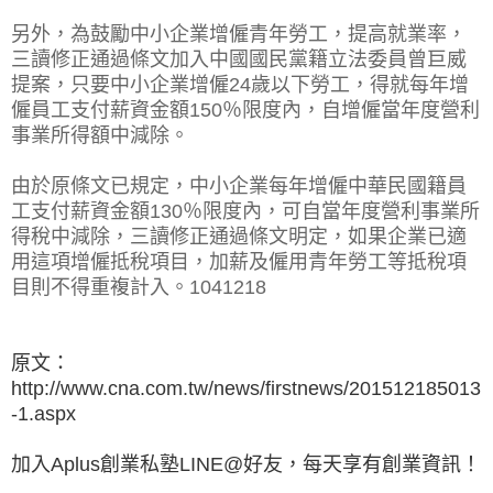
另外，為鼓勵中小企業增僱青年勞工，提高就業率，
三讀修正通過條文加入中國國民黨籍立法委員曾巨威
提案，只要中小企業增僱24歲以下勞工，得就每年增
僱員工支付薪資金額150％限度內，自增僱當年度營利
事業所得額中減除。
由於原條文已規定，中小企業每年增僱中華民國籍員
工支付薪資金額130％限度內，可自當年度營利事業所
得稅中減除，三讀修正通過條文明定，如果企業已適
用這項增僱抵稅項目，加薪及僱用青年勞工等抵稅項
目則不得重複計入。1041218
原文：
http://www.cna.com.tw/news/firstnews/201512185013
-1.aspx
加入Aplus創業私塾LINE@好友，每天享有創業資訊！