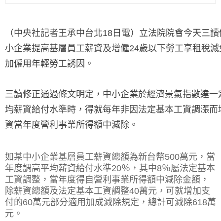
（中央社記者王承中台北18日電）立法院院會今天三
小企業提高基層員工薪資及增僱24歲以下勞工享租稅
加僱用年輕勞工誘因。
三讀修正通過條文明定，中小企業於經濟景氣指數達一
均薪資給付水準時，得就每年非因法定基本工資調漲而增
資當年度營利事業所得額中減除。
如某中小企業基層員工薪資總額為新台幣500萬元，當
年度調高平均薪資給付水準20％，其中8％屬法定基本
工資調整，當年度得自營利事業所得額中減除金額，
除薪資總額及法定基本工資調整40萬元，可就增加支
付的60萬元部分適用加成減除規定，總計可減除618萬
元。