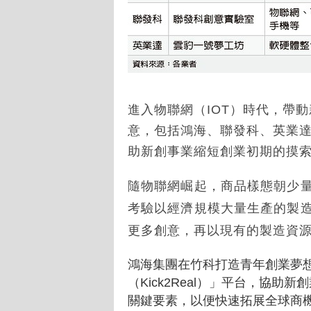
進入物聯網（IOT）時代，帶
意，包括鴻海、聯發科、英業
助新創事業縮短創業初期的摸
隨物聯網崛起，商品樣態朝少
考驗以經濟規模大量生產的製
更多創意，再以現有的製造資
鴻海集團在竹科打造青年創業夢
（Kick2Real）」平台，協
關鍵要素，以便快速拓展全球商