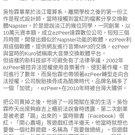
吳怡霖畢業於淡江電算系，離開學校之後的第一份工
作是程式設計師，當時接觸到當紅的檔案分享交換軟
體Napster，於是遊說淡江的幾位同學，一同創業，以
10萬元資本額，成立ezPeer達霖數位公司，短短三個
月時間，開發出類似於Napster功能的軟體，ezPeer利
用這個軟體，提供網友進行音樂MP3的交換，ezPeer
與當時的Kuro號稱兩大音樂交換軟體平台。
但這樣的新科技卻不可避免有了法律爭議，2002年
ezPeer被控非法授權使用音樂著作、侵犯著作權。官
司進行了數年，而吳怡霖也帶領著ezPeer轉型走向合
法授權，公司脫胎換骨成為酷樂時代，品牌名稱多了
一個「加號」，ezPeer+在2010年時被台灣大購併。
把公司賣掉之後，他過了一段閒賦在家的生活。吳怡
霖昨天出席夠麻吉上櫃前法說會時透露，第二次創業
是被老婆「踢」出來的。當時臉書（Facebook）很
紅，「開心農場」等遊戲紅透半邊天，他當時就想也
要做一個社群遊戲，名稱為「我要做總統」。但遊戲