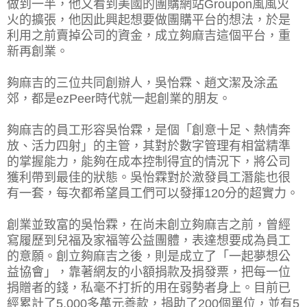
做到一半，他又看到美國的團購網站Groupon風風火
火的擴張，他因此興起想要做團購平台的想法，於是
利用之前賣掉公司的資金，成立夠麻吉這個平台，重
新再創業。
夠麻吉的三位共同創辦人，吳怡霖、趙文潔及涂孟
郊，都是ezPeer時代就一起創業的朋友。
夠麻吉的員工形容吳怡霖，是個「創意十足、熱情奔
放、活力四射」的主管，其對於數字管理有相當精準
的掌握能力，能夠在成本控制得宜的情況下，將公司
獲利帶到最佳的狀態。吳怡霖對於激發員工潛能也很
有一套，每次都希望員工們可以發揮120分的超實力。
創業並致富的吳怡霖，在尚未創立夠麻吉之前，曾經
寫履歷到兒福及家福等公益團體，表達想要成為員工
的意願。創立夠麻吉之後，則是成立了「一起夢想公
益協會」，靠著網友的小額捐款及捐發票，把每一位
捐贈者的錢，私毫不打折的用在弱勢者身上。目前已
經累計了5,000多萬元善款，捐助了200個單位，並有5