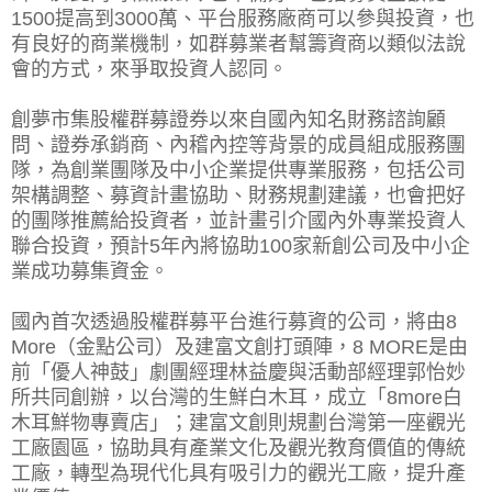
1500提高到3000萬、平台服務廠商可以參與投資，也
有良好的商業機制，如群募業者幫籌資商以類似法說
會的方式，來爭取投資人認同。
創夢市集股權群募證券以來自國內知名財務諮詢顧
問、證券承銷商、內稽內控等背景的成員組成服務團
隊，為創業團隊及中小企業提供專業服務，包括公司
架構調整、募資計畫協助、財務規劃建議，也會把好
的團隊推薦給投資者，並計畫引介國內外專業投資人
聯合投資，預計5年內將協助100家新創公司及中小企
業成功募集資金。
國內首次透過股權群募平台進行募資的公司，將由8
More（金點公司）及建富文創打頭陣，8 MORE是由
前「優人神鼓」劇團經理林益慶與活動部經理郭怡妙
所共同創辦，以台灣的生鮮白木耳，成立「8more白
木耳鮮物專賣店」；建富文創則規劃台灣第一座觀光
工廠園區，協助具有產業文化及觀光教育價值的傳統
工廠，轉型為現代化具有吸引力的觀光工廠，提升產