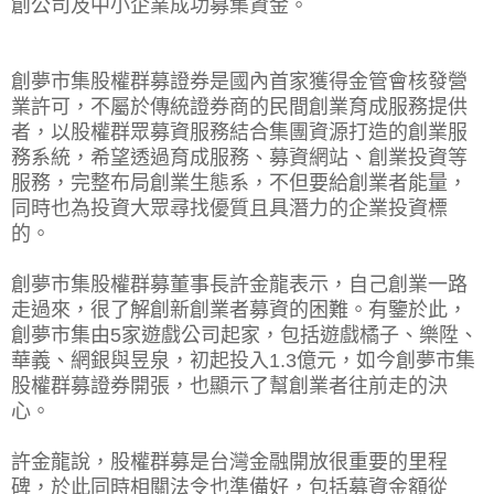
創公司及中小企業成功募集資金。
創夢市集股權群募證券是國內首家獲得金管會核發營
業許可，不屬於傳統證券商的民間創業育成服務提供
者，以股權群眾募資服務結合集團資源打造的創業服
務系統，希望透過育成服務、募資網站、創業投資等
服務，完整布局創業生態系，不但要給創業者能量，
同時也為投資大眾尋找優質且具潛力的企業投資標
的。
創夢市集股權群募董事長許金龍表示，自己創業一路
走過來，很了解創新創業者募資的困難。有鑒於此，
創夢市集由5家遊戲公司起家，包括遊戲橘子、樂陞、
華義、網銀與昱泉，初起投入1.3億元，如今創夢市集
股權群募證券開張，也顯示了幫創業者往前走的決
心。
許金龍說，股權群募是台灣金融開放很重要的里程
碑，於此同時相關法令也準備好，包括募資金額從