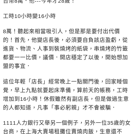
台幣8萬．他---今年才28歲！
工時10小時變16小時
8萬！聽起來相當吸引人，但是那是要付出代價
的！首先，他變店長後，必須要自負該店盈虧，從
進貨、物流、人事到裝燒烤的紙袋，串燒烤的竹籤
都要一一比價，議價．開店穩定了以後，開始想加
盟的事宜．
這位年輕「店長」經常晚上一點關門後，回家睡個
覺，早上九點就要起床準備，算前天的帳務，工時
增加到16小時！休假雖然有副店長，但是做過生意
的人都知道，凡事「事必躬親」才不會被騙．
1111人力銀行又舉另一個例子，另外一位35歲的女
台商，在上海大賣場租攤位賣燒肉飯，生意還不