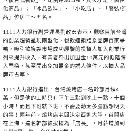
「複合式餐飲」，比例達30.5%、其次才是「個性
化商品」；「冰品飲料」、「小吃店」、「服裝/飾
品」位居三～五名。
1111人力銀行副營運長劉政宏表示，觀察目前台灣
的創業趨勢呈現兩型化，餐飲連鎖體系品牌百家爭
鳴，吸引欲複製市場成功經驗的投資人加入創業行
列來提升收入，有業者祭出加盟金10萬元的低階跨
入門檻，甚至開出免加盟金的誘人條件，以擴大品
牌市占率。
1111人力銀行指出，台灣燒烤店一名幹部月領4
萬，但是他的工時只有下午三點到晚上一點，十個
小時！而且下班就下班，不需要動太多腦筋想明天
的事！兩年前，燒烤店老闆決定西進大陸，首開店
在上海，這名幹部被拔擢為「店長」，月薪增加到