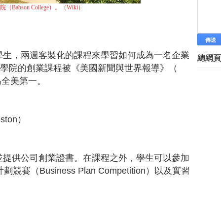
為失智外婆設計餐具 台灣女孩美國
Babson College）。（Wiki）
創業老兵新傳 揭秘“銅掌櫃”董事
兩台大女號召 大家一起拚創業
上海光創園 孵化台青創業夢
前進中區創業 中市府甄選15組創
學生，兩週客製化的課程來學習如何成為一名企業
總網頁
職場達人－李宛霞、黃梅雪 攜手
）。貝布森學院的創業課程被《美國新聞與世界報導》（
今日人物／她從廢紙回收開始創業
t）列為全美第一。
他14歲創業，率領6千萬名回收
創業一點靈－成功進擊伴手禮市場
台青看好大陸創業商機
Unwire Space 創業 Tips
uston）
微型創業－永樂座書店 打造人書
前國道收費員 巧手縫包 網路創業
中央大學 辦創業競賽
並提供公司創業證書。在課程之外，學生可以參加
行動餐車創業 台中就業中心教撇
（Business Plan Competition）以及實習
就是愛玩水 4同好籌錢澎湖創業
鼓勵青年創業 股權分配將更彈性
中市府 推免費創業諮詢服務
臉書扮推手 新創業崛起
創業家簽證啟動 招外籍菁英