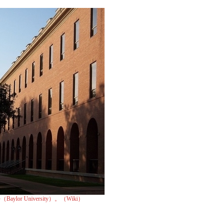
1111人力銀行：創業熱潮 兩岸
青年返桃 創業就業講座＆青年政
海上來的創業者：細說網景董事長Jim
輕鬆當頭家 雙北免費創業班開課
串連兩岸前後台 袁岳看好創業財
中央大學創業賽 總獎金加碼達百
兩岸電商平台 青年創業高鐵
FounderSpace創始人談如何
兩岸智慧旅遊論壇 育才創業
[創業一堂課] 沈方正：先創業還
強化創新創業 促進經濟轉型
閩自貿區祭創業優惠 吸引台青
財經觀點／提升能量 創業聚落當
坐月子啟發創業靈感 陸配創營收
擁抱矽谷不畏失敗，台灣創業家分
賀元談網路創業人生：總是要有熱
廈門招徠台灣創客 最高150萬補
aylor University）。（Wiki）
經濟部 與創業青年有約
最美講師織田紀香：創業不一定誰