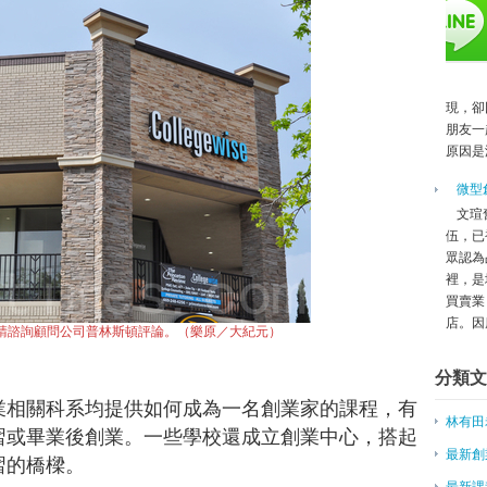
台灣農民創業園 落戶攀枝花
創新能量帶動台灣科技轉型 科技
創業家陣亡率高，到底都是怎麼失
海大人才培訓計畫 舉辦水產生技
閉鎖型公司「人才抵股」9月上路
現，卻
南科104年1-6月營運概況(下
朋友一
原因是
首屆兩岸大學生創客營在京結業 
青年農民創業入口網－提供完整創
微型
創新等於創業嗎？台大黑客松惹爭
文瑄
雲嘉南分署 首辦社企創業競賽
伍，已
創業友善程度評比 英國曼徹斯特
眾認為
無限推昇創業動能，2015 Meet
裡，是
買賣業
中市成立創業服務整合平台
店。因應
創業新星／台商攻電商 庫存衣變
請諮詢顧問公司普林斯頓評論。（樂原／大紀元）
桃市府拚青創 楊梅擬設創業村
分類文
台灣青年赴陸創業 需停看聽
互聯網┼創業 風口上的豬要飛
業相關科系均提供如何成為一名創業家的課程，有
林有田
魯蛇夜店妹逆轉人生 創業成身價
習或畢業後創業。一些學校還成立創業中心，搭起
〈談青年創業〉小英：政府須幫忙
最新創
習的橋樑。
國發會創業園區改落腳松江大樓
最新課