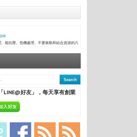
精神
間、能抗壓、危機處理、不要衝動和結合資源的六
往趕不上變化，有時最初目標往往無法實現，卻因
次創業，與朋友一起做醫療器械進出口，兩年半後
信念...
意
來，終日與舊書為伍，已被喻為台中舊書達人。
間的舊書，在文瑄舊書坊負責人張瑞添的眼裡，
「LINE@好友」，每天享有創業
點，從汽車材料買賣業，跨足舊書店；如今，旗下
ALCHEMA：今天開始，享受專屬於你的自釀美酒！
葡萄酒，不論是作為飲品或是餐點的佐料，已是餐
民生活息息相關；在美國酒館也琳瑯滿目，熱愛自
合一定要把酒言歡，增進彼此感情，更不用說日本
國的炸機配燒酒等等。全球的飲酒文化盛行，你還