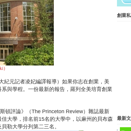
在等什麼？開始動手自己做吧！...
創業菁英班創業私塾版權所有請尊重智
創業私
Blog Archive
►
2016
(267)
▼
2015
(817)
►
12月
(63)
►
11月
(62)
►
10月
(68)
►
9月
(78)
ki）
▼
8月
(89)
公司賣給Google…他變新創「天
】（大紀元記者凌妃編譯報導）如果你志在創業，美
台灣智慧生活體驗館在廣州開館
科系與學程。一份最新的報告，羅列全美培育創業
品格子旅店 膠囊旅館再進化
小企業如何活用孫子兵法，創業成
潛水電腦錶結合App， 九星資訊
論》（The Princeton Review）雜誌最新
想開公司？先去美國這15所大學
最新文
佳大學，排名前15名的大學中，以麻州的貝布森
柯文昌：景氣差 創業良機來了
橘子獲電子支付推手證書。劉柏園
及貝勒大學分列第二三名。