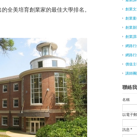
創業園區重新覓地 杜紫軍：讓我
出的全美培育創業家的最佳大學排名。
創業文
勉青年創業 毛治國：不做第一 要
創業案
10/22 征服臉書-百萬粉絲經營術
8/19 征服臉書-粉絲頁優化經驗
創業新
創業一點靈－讓伴手禮躍上虛擬通
）
創業課
自己打響名號！老牌台菜第3代不
網路行
創業不只為發財 具互利精神
為給孩子更好生活 單親媽參加創
網路行
能不能創業成功，同學很重要！想
價值主
5位台灣網路創業家反思Interne
講師團
當你身處谷底的時候…
微型創業－天下奇冰 拚當冰品界
聯絡我
第十屆中國留學人員創新創業論壇
鼓勵創業與專業外包盛行，荷蘭個
名稱
女友嗆愚蠢！美男創業「馬鈴薯訊
大陸福州推新策 打造創業平台
以電子
擅長在地化 美女創業家柯美慧領
華裔少女19歲創業虧上千萬 25歲
訊息
*
創業媒合100天 幫青年展店