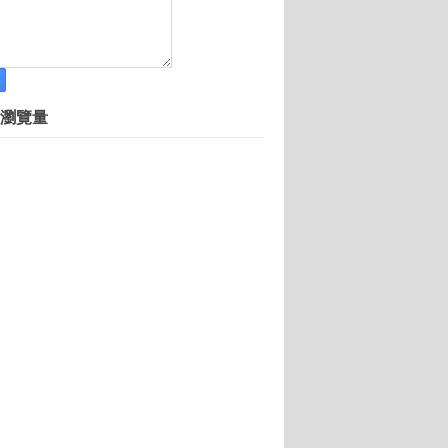
創業 稱有夢最美
長張焱的創業歷程
業家
瀏覽量
找創業頭家
 如今身家超3百億
大軍，拯救世界脫離垃圾海
的行銷秘訣
：你的顧客不是數字，是人！
交會空間
步