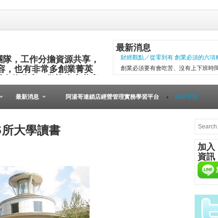
最新消息
團隊，工作分擔資源共享，
財經觀點／從零到有 創業必須的六項
容，也有非常多創業菁英
創業必須要有會吃苦、沒有上下班時
與食物分享，歡迎大家共襄
項精神，現代社會變化太快，計畫往
其他的小插曲完成。 二○○五年第一
最新消息
阿湯哥連鎖店經營管理實務學習平台
網站導覽
以失敗告終。總結原因是沒有志同道合的
微型創業－張瑞添虛實通路賣書 兩得
文瑄舊書坊負責人張瑞添，創業28年
5所大學讀書
小檔案 文瑄舊書坊 被民眾認為占空
加入
是塊寶。他基於資源回收再利用的觀
資訊
共有逢甲與東海等2家店。因應網路...
[Meet創業之星] 
在歐洲裡，到處可見
桌上必備餐點，與人
由的美國人，不論場
人的居酒屋文化、韓