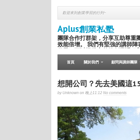
歡迎來到創業學習的行列~
Aplus創業私塾
團隊合作打群架，分享互助尊重
效能倍增。 我們有堅強的講師陣
份子，可以提供完整的創業課程
盛舉。
首頁
關於我們
顧問與講師團隊
想開公司？先去美國這1
by Unknown on 晚上11:12
No comments