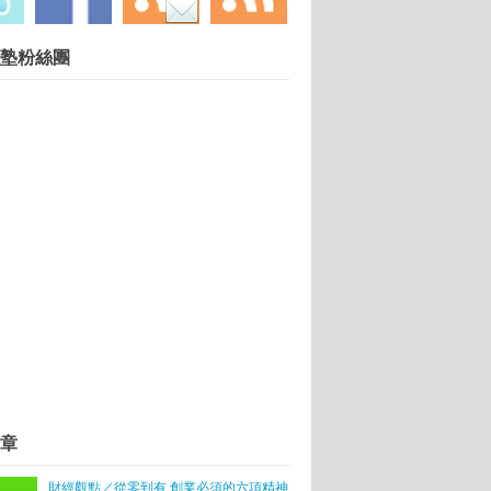
慧財產權勿任意轉載違者依法必究. 技術提供：
塾粉絲團
Blogger
.
使」
功致富
讓分享更方便
讀書
章
：回到創業時衝勁
財經觀點／從零到有 創業必須的六項精神