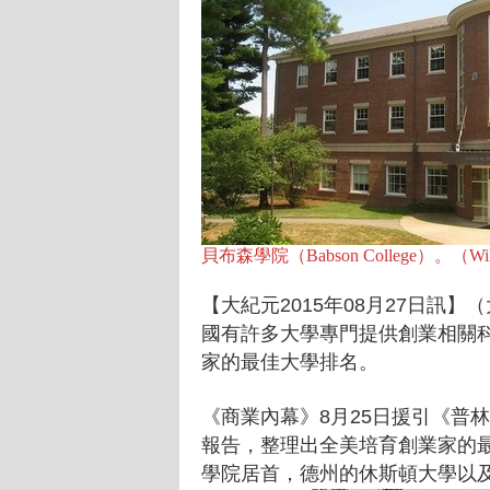
貝布森學院（Babson College）。（Wi
【大紀元2015年08月27日訊
國有許多大學專門提供創業相關
家的最佳大學排名。
《商業內幕》8月25日援引《普林斯頓評
報告，整理出全美培育創業家的最
學院居首，德州的休斯頓大學以