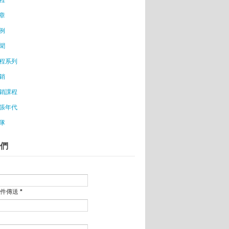
們創造屬於台灣的獨角獸
章
做唯一
例
講座
分享講座實況
聞
路平台
程系列
接班 創業設計「限量包」
銷
業職訓
銷課程
當老闆必備的10個特質
張年代
t 20年系列一：台灣的青春，比別的地方殘酷!
隊
鼎泰豐
們
舉行
體戶營收貢獻占全國GDP將近
息」包裹 竟月賺30萬
郵件傳送
*
軍美圖
賺3億