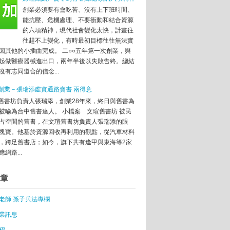
創業必須要有會吃苦、沒有上下班時間、
部「創新創業激勵計畫」第2梯次培訓開業
能抗壓、危機處理、不要衝動和結合資源
敗的？創業家的7種死法
的六項精神，現代社會變化太快，計畫往
創新創業競賽
往趕不上變化，有時最初目標往往無法實
 新創業者批假改革
因其他的小插曲完成。 二○○五年第一次創業，與
)：發展永續綠色園區 文化藝術全區化生活化
起做醫療器械進出口，兩年半後以失敗告終。總結
沒有志同道合的信念...
創客夢從這裡開始
業服務
創業－張瑞添虛實通路賣書 兩得意
議
舊書坊負責人張瑞添，創業28年來，終日與舊書為
被喻為台中舊書達人。 小檔案 文瑄舊書坊 被民
奪冠
占空間的舊書，在文瑄舊書坊負責人張瑞添的眼
 Taipei起跑，打造亞洲最大創新創業嘉年華
塊寶。他基於資源回收再利用的觀點，從汽車材料
，跨足舊書店；如今，旗下共有逢甲與東海等2家
網路...
寶貝
章
老師 孫子兵法專欄
5億女老闆
降低風險
業訊息
程