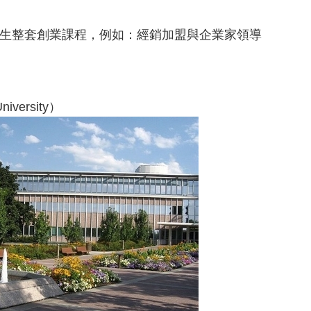
戴勝通：創業40幾年像高空彈跳
鼓勵台灣創業家交流挫敗經驗 「失敗
供學生整套創業課程，例如：經銷加盟與企業家領導
資策會聯手宏碁「由大帶小」協助
►
7月
(57)
►
6月
(42)
►
5月
(45)
►
4月
(69)
iversity）
►
3月
(69)
►
2月
(90)
►
1月
(85)
►
2014
(15)
Labels
林有田老師 孫子兵法專欄
最新創業訊息
最新課程
創業文章
創業案例
創業新聞
創業課程系列
網路行銷
網路行銷課程