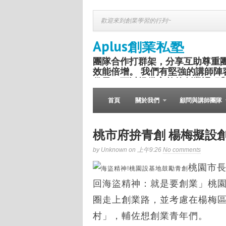
歡迎來到創業學習的行列~
Aplus創業私塾
團隊合作打群架，分享互助尊重
效能倍增。 我們有堅強的講師陣
份子，可以提供完整的創業課程
盛舉。
首頁
關於我們
顧問與講師團隊
桃市府拚青創 楊梅擬設
by Unknown on 上午9:26
No comments
桃園市
回海盜精神：就是要創業」桃
圈走上創業路，並考慮在楊梅
村」，輔佐想創業青年們。