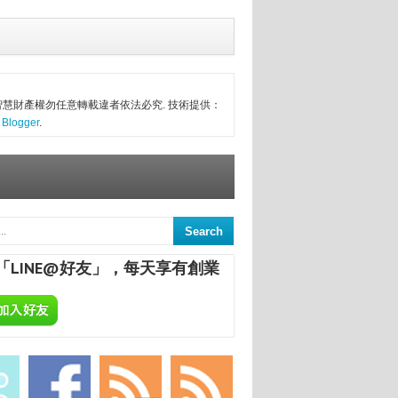
慧財產權勿任意轉載違者依法必究. 技術提供：
Blogger
.
「LINE@好友」，每天享有創業
使」
功致富
讓分享更方便