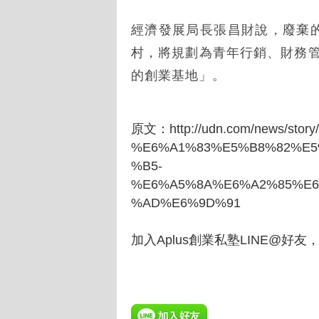
經濟發展局長張昌財說，廢棄
村，將規劃為青年行銷、財務
的創業基地」。
原文：
http://udn.com/news/stor
%E6%A1%83%E5%B8%82%E
%B5-
%E6%A5%8A%E6%A2%85%E
%AD%E6%9D%91
加入Aplus創業私塾LINE@好