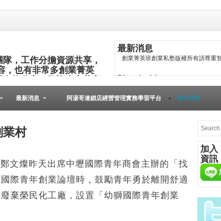
最新消息
團隊，工作分擔資源共享，
創業菁英班創業私塾版權所有請尊重智
容，也有非常多創業菁英
Blog Archive
與食物分享，歡迎大家共襄
►
2016
(267)
最新消息
阿湯哥連鎖店經營管理實務學習平台
網站導覽
▼
2015
(817)
►
12月
(63)
►
11月
(62)
創業村
►
10月
(68)
►
9月
(78)
加入
資訊
▼
8月
(89)
長鄭文燦昨天出席中壢國際青年商會主辦的「找
公司賣給Google…他變新創「天
園國際青年創業論壇時，鼓勵青年勇於離開舒適
台灣智慧生活體驗館在廣州開館
品格子旅店 膠囊旅館再進化
區廢棄榮民化工廠，設置「幼獅國際青年創業
小企業如何活用孫子兵法，創業成
潛水電腦錶結合App， 九星資訊