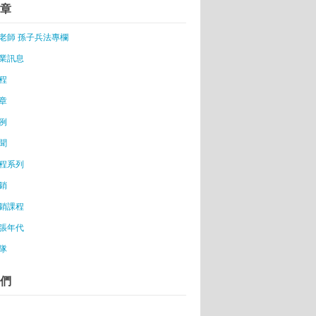
章
5億女老闆
降低風險
老師 孫子兵法專欄
業訊息
們創造屬於台灣的獨角獸
做唯一
程
講座
章
分享講座實況
例
路平台
聞
接班 創業設計「限量包」
程系列
業職訓
銷
當老闆必備的10個特質
銷課程
t 20年系列一：台灣的青春，比別的地方殘酷!
張年代
鼎泰豐
隊
舉行
體戶營收貢獻占全國GDP將近
們
息」包裹 竟月賺30萬