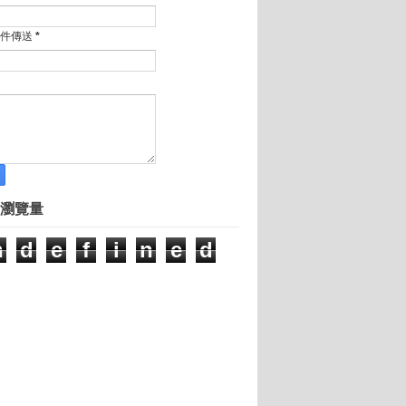
軍美圖
賺3億
郵件傳送
*
創業 稱有夢最美
長張焱的創業歷程
業家
找創業頭家
 如今身家超3百億
瀏覽量
大軍，拯救世界脫離垃圾海
的行銷秘訣
n
d
e
f
i
n
e
d
：你的顧客不是數字，是人！
交會空間
步