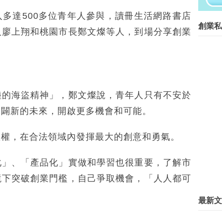
想開公司？先去美國這15所大學
多達500多位青年人參與，讀冊生活網路書店
柯文昌：景氣差 創業良機來了
創業私
橘子獲電子支付推手證書。劉柏園
人廖上翔和桃園市長鄭文燦等人，到場分享創業
台灣農民創業園 落戶攀枝花
創新能量帶動台灣科技轉型 科技
創業家陣亡率高，到底都是怎麼失
海大人才培訓計畫 舉辦水產生技
閉鎖型公司「人才抵股」9月上路
陸的海盜精神」，鄭文燦說，青年人只有不安於
南科104年1-6月營運概況(下
首屆兩岸大學生創客營在京結業 
開闢新的未來，開啟更多機會和可能。
青年農民創業入口網－提供完整創
創新等於創業嗎？台大黑客松惹爭
產權，在合法領域內發揮最大的創意和勇氣。
雲嘉南分署 首辦社企創業競賽
創業友善程度評比 英國曼徹斯特
化」、「產品化」實做和學習也很重要，了解市
無限推昇創業動能，2015 Meet
中市成立創業服務整合平台
境下突破創業門檻，自己爭取機會，「人人都可
創業新星／台商攻電商 庫存衣變
桃市府拚青創 楊梅擬設創業村
最新文
台灣青年赴陸創業 需停看聽
互聯網┼創業 風口上的豬要飛