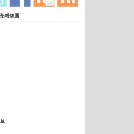
讀書
塾粉絲團
：回到創業時衝勁
部「創新創業激勵計畫」第2梯次培訓開業
敗的？創業家的7種死法
創新創業競賽
 新創業者批假改革
)：發展永續綠色園區 文化藝術全區化生活化
創客夢從這裡開始
業服務
議
奪冠
 Taipei起跑，打造亞洲最大創新創業嘉年華
寶貝
章