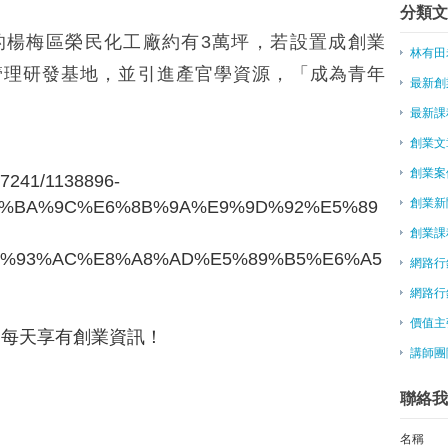
分類文
魯蛇夜店妹逆轉人生 創業成身價
的楊梅區榮民化工廠約有3萬坪，若設置成創業
〈談青年創業〉小英：政府須幫忙
林有田
國發會創業園區改落腳松江大樓
管理研發基地，並引進產官學資源，「成為青年
最新創
創業園區重新覓地 杜紫軍：讓我
勉青年創業 毛治國：不做第一 要
最新課
10/22 征服臉書-百萬粉絲經營術
創業文
8/19 征服臉書-粉絲頁優化經驗
創業案
y/7241/1138896-
創業一點靈－讓伴手禮躍上虛擬通
創業新
5%BA%9C%E6%8B%9A%E9%9D%92%E5%89
自己打響名號！老牌台菜第3代不
創業不只為發財 具互利精神
創業課
為給孩子更好生活 單親媽參加創
6%93%AC%E8%A8%AD%E5%89%B5%E6%A5
網路行
能不能創業成功，同學很重要！想
網路行
5位台灣網路創業家反思Interne
當你身處谷底的時候…
價值主
友，每天享有創業資訊！
微型創業－天下奇冰 拚當冰品界
講師團
第十屆中國留學人員創新創業論壇
鼓勵創業與專業外包盛行，荷蘭個
聯絡我
女友嗆愚蠢！美男創業「馬鈴薯訊
大陸福州推新策 打造創業平台
名稱