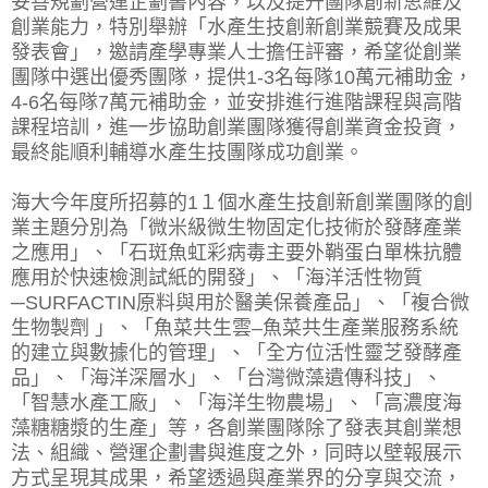
妥善規劃營運企劃書內容，以及提升團隊創新思維及
創業能力，特別舉辦「水產生技創新創業競賽及成果
發表會」，邀請產學專業人士擔任評審，希望從創業
團隊中選出優秀團隊，提供1-3名每隊10萬元補助金，
4-6名每隊7萬元補助金，並安排進行進階課程與高階
課程培訓，進一步協助創業團隊獲得創業資金投資，
最終能順利輔導水產生技團隊成功創業。
海大今年度所招募的1１個水產生技創新創業團隊的創
業主題分別為「微米級微生物固定化技術於發酵產業
之應用」、「石斑魚虹彩病毒主要外鞘蛋白單株抗體
應用於快速檢測試紙的開發」、「海洋活性物質
─SURFACTIN原料與用於醫美保養產品」、「複合微
生物製劑 」、「魚菜共生雲–魚菜共生產業服務系統
的建立與數據化的管理」、「全方位活性靈芝發酵產
品」、「海洋深層水」、「台灣微藻遺傳科技」、
「智慧水產工廠」、「海洋生物農場」、「高濃度海
藻糖糖漿的生產」等，各創業團隊除了發表其創業想
法、組織、營運企劃書與進度之外，同時以壁報展示
方式呈現其成果，希望透過與產業界的分享與交流，