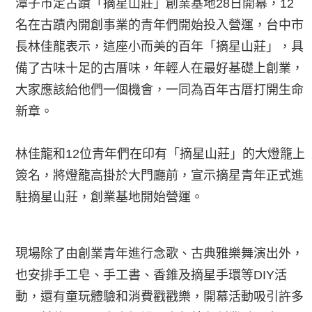
潭子市定古蹟「摘星山莊」創業基地28日開幕，12
名在古蹟內開創事業的青年們開始投入營運，台中市
長林佳龍表示，這座小而美的百年「摘星山莊」，具
備了古味十足的古厝味，年輕人在最好基礎上創業，
大家應該給他們一個機會，一同為百年古厝打開生命
新章。
林佳龍和12位青年們在印有「摘星山莊」的大燈籠上
簽名，將燈籠高掛於大門廳前，宣示摘星青年正式進
駐摘星山莊，創業基地開始營運。
現場除了由創業青年進行念歌、古典雅樂舞演出外，
也安排手工皂、手工書、香錐及摘星手環等DIY活
動，還有童玩體驗和消費戳戳樂，開幕活動吸引許多