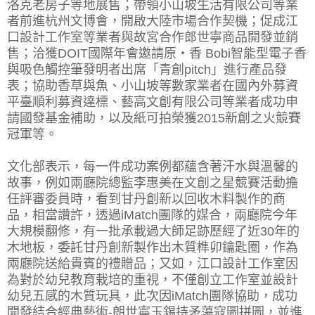
洛克老房子等地展售；帶領小山坡生活有限公司等業
者前進杭州文博會，開啟大陸市場合作契機；促成江
口設計工作室等業者與故宮合作郎世寧商品開發並銷
售；洽獲DOIT國際年會邀請原‧香 Bobi智能型電子香
與吸色觸控筆發明者出席「青創pitch」進行產品發
表；協助香草與魚、小山坡等數家業者在國內外募資
平臺順利募資達標、藝高文創有限公司等業者成功申
請國發基金補助，以及紙可拍榮獲2015新創之火競賽
冠軍等。
文化部表示，每一件成功案例都蘊含著汗水與溫馨的
故事，例如兩廳院總監李惠美在文創之星競賽活動擔
任評審委員時，看到甘丹創新以回收木料製作的商
品，相當讚許，透過iMatch團隊的媒合，兩廳院今年
大規模翻修，有一批承載過大師足跡歷經了近30年的
木地板，委託甘丹創新製作出木質榫卯鑰匙圈，作為
兩廳院送給貴賓的禮贈品；又如，江口設計工作室因
為對於幼兒教育栽培的重視，不僅創立工作室並設計
幼兒五感的木質玩具，此次因iMatch團隊協助，成功
開發結合經典藝術-朗世寧玉錫持矛蕩寇圖拼圖，並進