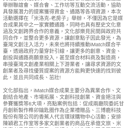
舉辦聯誼會、媒合會、工作坊等互動交流活動，協助
具發展潛力的提案獲得資金、通路等各項資源，本次
活動選擇在「米洛克-老房子」舉辦，不僅因為它是媒
合成果其中之一家實體通路，同時也具有歷史文化意
涵及文創跨界合作的意義，文化部樂見民間與政府共
同合作，並整合更多資源，讓創意點子因此發光，為
臺灣文創注入活力，未來也將持續推動iMatch媒合平
臺，透過政府力量穿針引線，讓更多的創意、資金、
創投與通路商願意投入，甚至媒合材料商及製造商，
串接臺灣文創產業相關上下游業者，讓尋求資源的文
創業者及尋找優質提案的資源方能夠更快速的找到彼
此，並且共同成長、茁壯!
文化部指出，iMatch媒合成果主要分為異業合作、文
創結合地產、市場拓展、文創科技創業、資金挹注與
參賽獲獎等6大項，亮點案例包括：促成兩廳院委託甘
丹創新製作榫卯鑰匙圈作為企業禮贈品、三博鹿科技
股份有限公司的香蕉人代言環球購物中心活動；安排
陳穎君工作室等多家文創業者的商品在承億文旅、米