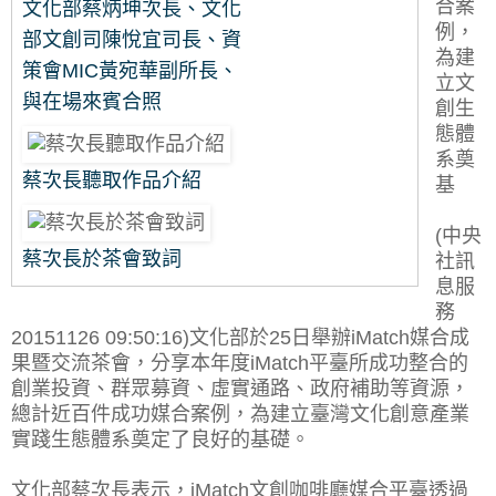
合案
文化部蔡炳坤次長、文化
例，
部文創司陳悅宜司長、資
為建
策會MIC黃宛華副所長、
立文
與在場來賓合照
創生
態體
系奠
蔡次長聽取作品介紹
基
(中央
蔡次長於茶會致詞
社訊
息服
務
20151126 09:50:16)文化部於25日舉辦iMatch媒合成
果暨交流茶會，分享本年度iMatch平臺所成功整合的
創業投資、群眾募資、虛實通路、政府補助等資源，
總計近百件成功媒合案例，為建立臺灣文化創意產業
實踐生態體系奠定了良好的基礎。
文化部蔡次長表示，iMatch文創咖啡廳媒合平臺透過