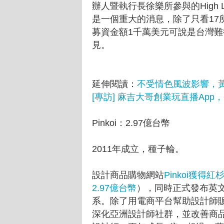
辦人暨執行長徐樂所參與的High L
是一個重大的消息，除了只看17
募資金額1千萬美元可說是台灣難
見。
延伸閱讀：
不受情色風波影響，黃
[專訪] 麻吉大哥創業玩直播App，登
Pinkoi：2.97億台幣
2011年成立，種子輪。
設計商品購物網站
Pinkoi獲得紅
2.97億台幣
），同時正式發布英
系。除了用電商平台幫助設計師
深化亞洲設計師社群，並改善商品搜