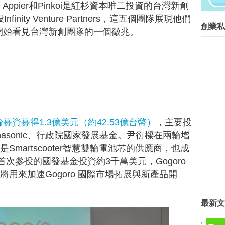
創業菁英班創業私塾版權所有請尊重智
ppier和Pinkoi是紅杉資本唯二投資的台灣新創
nity Venture Partners，這五個團隊展現他們
Blog Archive
創業私
開始看見台灣新創團隊的一個徵兆。
►
2016
(267)
▼
2015
(817)
►
12月
(63)
▼
11月
(62)
創業募資簡報的技巧
談創業 17 APP麻吉大哥：打
名家縱論／尋找下一代創業領頭羊
12青年圓創業夢 進駐摘星山莊
B輪募資募得1.3億美元（約42.53億台幣）
，主要投
以日本kakaku為目標 第一網站
asonic、行政院國家發展基金。尹衍樑在兩輪增
南臺科大IQ Space 跨校助創業夢
c是Smartscooter智慧雙輪電池芯的供應商，也成
年度Meet創業之星：廠星科技、
首次參投的國發基金投資約3千萬美元，Gogoro
[2015 Meet Taipei] OT
文化部iMatch百件媒合案例，
將用來加速Gogoro 國際市場拓展與新產品開
宏碁藍天計畫 智聯網創業新思維
創業之星 閃耀臺北成果展
最新文
結合文化、電子商務 摘星山莊創業
兩岸/支持兩岸創客 陸設創業基