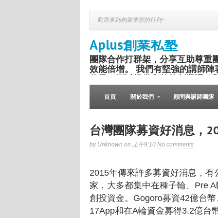
歡迎來到創業學習的行列~
Aplus創業私塾
團隊合作打群架，分享互助尊重
效能倍增。 我們有堅強的講師陣
份子，可以提供完整的創業課程
盛舉。
首頁
關於我們
顧問與講師團隊
台灣團隊募資好消息，2
by Unknown on 上午9:10
No comments
2015年傳來許多募資好消息，
家，大多都集中在種子輪、Pre
創投資金。Gogoro募資42億台幣
17App和在A輪資金募得3.2億台幣