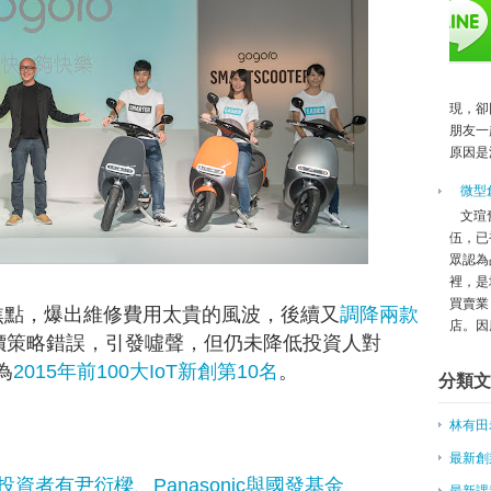
台灣團隊募資好消息，2015年五
愛的就是台灣 老外掀來台創業風
職涯想起飛 先破壞你自己
品牌工程 文創業走入國際首步
現，卻
明年3月台商「創業班」 畢業即創
朋友一
創業能否成功 呂芳銘：人因素決定
原因是
跟過去的自己取經：用第二大腦高
歐巴馬問如何幫助創業 馬雲：減
微型
創夢市集 打造創新創業生態圈
文瑄
朱雲鵬／要搞創業，學學美國矽谷
伍，已
眾認為
新創遇上舊法 智財作價解套
裡，是
曾年營收五億仍退出中國市場，東
買賣業
場焦點，爆出維修費用太貴的風波，後續又
調降兩款
創業者的一時失足與一名記者的反
店。因應
台灣青創總會長孫達汶：對創業失
價策略錯誤，引發噓聲，但仍未降低投資人對
林建甫專欄－創新創業，新思維最
為
2015年前100大IoT新創第10名
。
分類文
電子新貴出走創業比例高增至20
創意集資專區 強強滾
林有田
施振榮：紅潮來襲 台灣經濟價值
最新創
想創業？先看哪些計畫才能獲得政
投資者有尹衍樑、Panasonic與國發基金
最有創業精神 台灣奪亞洲第1
最新課