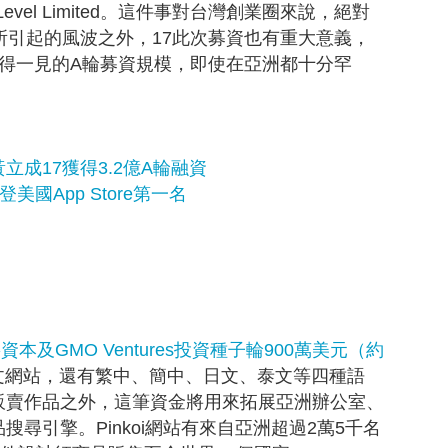
evel Limited。這件事對台灣創業圈來說，絕對
所引起的風波之外，17此次募資也有重大意義，
得一見的A輪募資規模，即使在亞洲都十分罕
立成17獲得3.2億A輪融資
美國App Store第一名
杉資本及GMO Ventures投資種子輪900萬美元（約
文網站，還有繁中、簡中、日文、泰文等四種語
販賣作品之外，這筆資金將用來拓展亞洲辦公室、
尋引擎。Pinkoi網站有來自亞洲超過2萬5千名