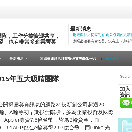
最新消息
團隊，工作分擔資源共享，
財經觀點／從零到有 創業必須的六項
容，也有非常多創業菁英
創業必須要有會吃苦、沒有上下班時
與食物分享，歡迎大家共襄
項精神，現代社會變化太快，計畫往
其他的小插曲完成。 二○○五年第一
最新消息
阿湯哥連鎖店經營管理實務學習平台
網站導覽
以失敗告終。總結原因是沒有志同道合的
微型創業－張瑞添虛實通路賣書 兩得
文瑄舊書坊負責人張瑞添，創業28年
015年五大吸睛團隊
小檔案 文瑄舊書坊 被民眾認為占空
加入
是塊寶。他基於資源回收再利用的觀
資訊
共有逢甲與東海等2家店。因應網路...
有公開揭露募資訊息的網路科技新創公司超過20
<創業故事>床墊教父述創業 盼激勵年
台商運時通家具控股公司董事長陳燕木，前
 A輪、A輪等初早期投資階段，多為企業投資及國際
書發佈會，將白手起手的創業歷程，
、Appier募資7.5億台幣，皆為B輪資金，而
只是希望激勵年輕人，學習拚博精神
，91APP也在A輪募得2.97億台幣，而Pinkoi光