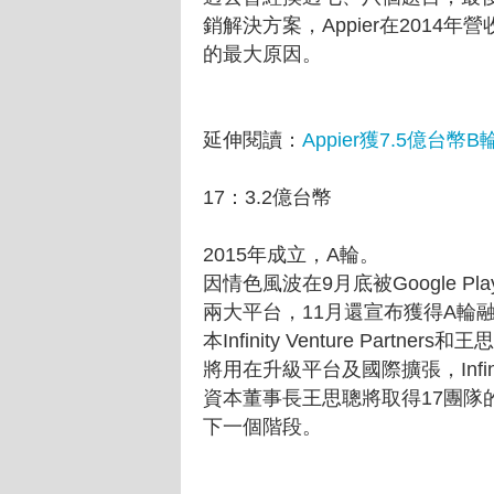
銷解決方案，Appier在201
的最大原因。
延伸閱讀：
Appier獲7.5億
17：3.2億台幣
2015年成立，A輪。
因情色風波在9月底被Google Pla
兩大平台，11月還宣布獲得A輪融
本Infinity Venture Partne
將用在升級平台及國際擴張，Infinit
資本董事長王思聰將取得17團隊
下一個階段。