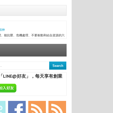
精神
間、能抗壓、危機處理、不要衝動和結合資源的六
往趕不上變化，有時最初目標往往無法實現，卻因
次創業，與朋友一起做醫療器械進出口，兩年半後
信念...
意
來，終日與舊書為伍，已被喻為台中舊書達人。
間的舊書，在文瑄舊書坊負責人張瑞添的眼裡，
「LINE@好友」，每天享有創業
點，從汽車材料買賣業，跨足舊書店；如今，旗下
輕人
天舉行「床墊教父」（Bedding Father）新
全部寫在書內；他謙虛表示，自己是小人物，出書
，「不靠天吃飯，靠自己吃飯」。