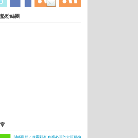
慧財產權勿任意轉載違者依法必究. 技術提供：
Blogger
.
塾粉絲團
倒再爬起來就好
董座盧大為 改寫網路傳奇
飛搜、蓋酷獲前三名
FES：企圖用科技沖出台灣最厲害的手沖咖啡
為建立文創生態體系奠基
章
基地11／28開幕
地並提供基金
財經觀點／從零到有 創業必須的六項精神