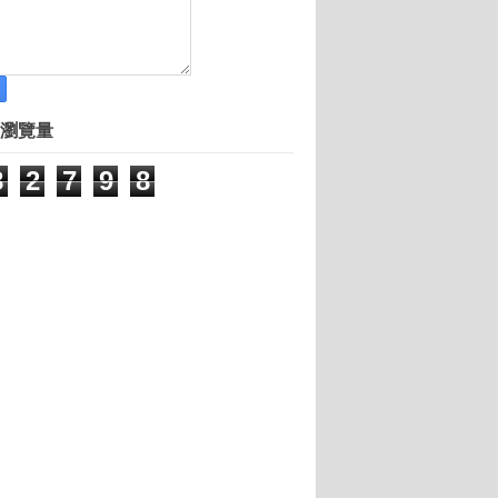
.5億元投資
果發表雙十一登場
養
瀏覽量
 竟賣超強網路安全密碼
8
2
7
9
8