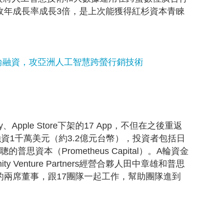
4年營收年成長率成長3倍，是上次能獲得紅杉資本青睞
►
2014
(15)
Labels
林有田老師 孫子兵法專欄
最新創業訊息
最新課程
台幣B輪融資，攻亞洲人工智慧跨螢行銷技術
創業文章
創業案例
創業新聞
創業課程系列
網路行銷
網路行銷課程
價值主張年代
y、Apple Store下架的17 App，不但在之後重返
講師團隊
資1千萬美元（約3.2億元台幣），投資者包括日
rs和王思聰的普思資本（Prometheus Capital）。A輪資金
y Venture Partners經營合夥人田中章雄和普思
的兩席董事，跟17團隊一起工作，幫助團隊進到