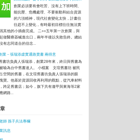
大吸睛團隊
創業必須要有會吃苦、沒有上下班時間、
能抗壓、危機處理、不要衝動和結合資源
的六項精神，現代社會變化太快，計畫往
往趕不上變化，有時最初目標往往無法實
因其他的小插曲完成。 二○○五年第一次創業，與
業
起做醫療器械進出口，兩年半後以失敗告終。總結
90％
沒有志同道合的信念...
效率思考的系統方法
稅
創業－張瑞添虛實通路賣書 兩得意
舊書坊負責人張瑞添，創業28年來，終日與舊書為
的YC吧！
被喻為台中舊書達人。 小檔案 文瑄舊書坊 被民
占空間的舊書，在文瑄舊書坊負責人張瑞添的眼
塊寶。他基於資源回收再利用的觀點，從汽車材料
京著衣：中國電商環境不健康
，跨足舊書店；如今，旗下共有逢甲與東海等2家
思
網路...
敗者要鼓勵
重要
章
%
老師 孫子兵法專欄
已貶值
業訊息
府青睞
程