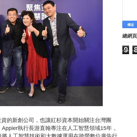
國內人工智慧新創業者Appier獲7
想創業就來看看 AppWorks成
人才稀缺 業者：工程師當明星培
兩個哈佛生 創業關鍵
發明補助轉向 教部改助創業
總網頁
新創融資 可拿「未來收益」抵押
祖伯克第二？美國11歲女孩創業
9
渡邊美樹：創業 把不可能變可能
廣州夢工場 台青年創業搖籃
廈門文博會 兩岸學生尬創意
►
10月
(68)
►
9月
(78)
►
8月
(89)
►
7月
(57)
►
6月
(42)
►
5月
(45)
►
4月
(69)
台灣投資的新創公司，也讓紅杉資本開始關注台灣團
►
3月
(69)
ppier執行長游直翰專注在人工智慧領域15年，
►
2月
(90)
後將人工智慧技術和大數據運用在跨螢數位廣告行
►
1月
(85)