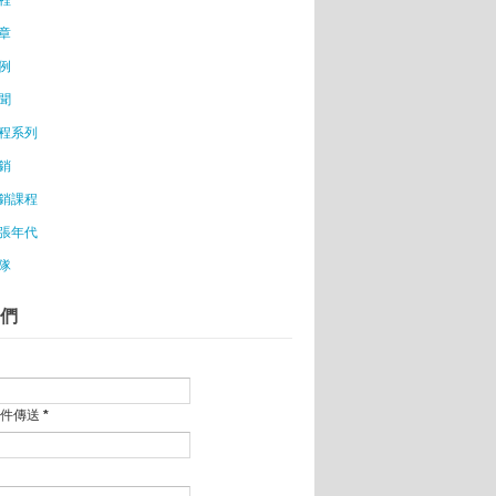
章
 用才與留才的5大關鍵
例
萬
迷思
聞
添福音
程系列
創業
銷
銷課程
地方幫企業省電
張年代
成加速器
隊
市較省
專櫃
們
破20萬
愛的人 (12/18 更新)
地誕生了！
郵件傳送
*
藝術餐廳 好療癒
生創業
，被狼咬了才知道痛