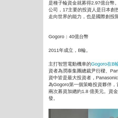
是種子輪資金就募得2.97億台幣。A
公司，17主要的投資人是日本創投Infi
走向世界的能力，也是國際創投
Gogoro：40億台幣
2011年成立，B輪。
主打智慧電動機車的
Gogoro在
資者為潤泰集團總裁尹衍樑、Pan
資中皆是最大投資者，Panasoni
為Gogoro第一個策略投資夥伴，
兩次募資加總約1.8 億美元。資金
發。