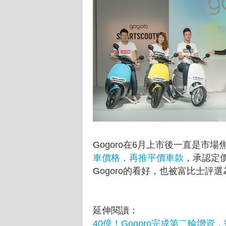
Gogoro在6月上市後一直是市
車價格，再推平價車款
，承認定
Gogoro的看好，也被富比士評選
延伸閱讀：
40億！Gogoro完成第二輪增資，