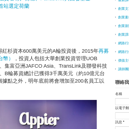
外首站選定荷蘭
蔡清彥：重塑創新文化 添競爭力
創業文
創業一點靈－微型創業的13套心法
創業案
5歲動念7歲創業 11歲老闆1周賺5
30歲創業家突破盲點 破解理財5
創業新
「台灣直購」平台上線 陸西南區
創業課
魚缸可魚菜共生 年輕設計師募資
網路行
7年級生創意創業 精采百倍
獲得紅杉資本600萬美元的A輪投資後，2015年
再募
網路行
下班又忘記關燈？WeSmart從小
億台幣）
，投資人包括大華創業投資管理UOB
前職能治療師 她賣衣開導客人
價值主
本、集富亞洲JAFCO Asia、TransLink及聯發科技
震通成立草悟創業坊 中部民間育
講師團
台商創二代／赴陸創業 二三線城
A輪、B輪募資總計已獲得3千萬美元（約10億元台
科技人創業 療癒棉花糖賣進百貨
個據點之外，明年底前將會增加至200名員工以
聯絡我
七年級生創業「養螞蟻」 月營收衝
台灣製造WISO御守哨，幫你守護最心
名稱
王偉忠到中原大學 談創新與創業
要創業就來北科 北部自造教育基
以電子
微型創業－吃飯兼畫畫 Healing
NASA工程師組團隊 教台灣大學
訊息
*
谷歌總座談創業：台灣是溫順的羊