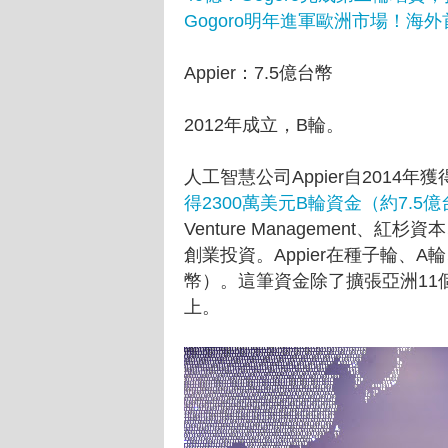
Gogoro明年進軍歐洲市場！海
Appier：7.5億台幣
2012年成立，B輪。
人工智慧公司Appier自2014年
得2300萬美元B輪資金（約7.5
Venture Management、紅杉資
創業投資。Appier在種子輪、
幣）。這筆資金除了擴張亞洲11
上。