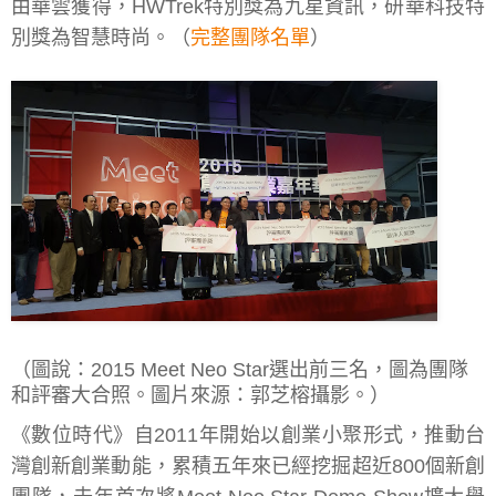
由華雲獲得，HWTrek特別獎為九星資訊，研華科技特
別獎為智慧時尚。（
完整團隊名單
）
（圖說：2015 Meet Neo Star選出前三名，圖為團隊
和評審大合照。圖片來源：郭芝榕攝影。）
《數位時代》自2011年開始以創業小聚形式，推動台
灣創新創業動能，累積五年來已經挖掘超近800個新創