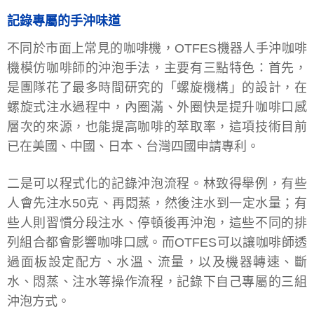
記錄專屬的手沖味道
不同於市面上常見的咖啡機，OTFES機器人手沖咖啡
機模仿咖啡師的沖泡手法，主要有三點特色：首先，
是團隊花了最多時間研究的「螺旋機構」的設計，在
螺旋式注水過程中，內圈滿、外圈快是提升咖啡口感
層次的來源，也能提高咖啡的萃取率，這項技術目前
已在美國、中國、日本、台灣四國申請專利。
二是可以程式化的記錄沖泡流程。林致得舉例，有些
人會先注水50克、再悶蒸，然後注水到一定水量；有
些人則習慣分段注水、停頓後再沖泡，這些不同的排
列組合都會影響咖啡口感。而OTFES可以讓咖啡師透
過面板設定配方、水溫、流量，以及機器轉速、斷
水、悶蒸、注水等操作流程，記錄下自己專屬的三組
沖泡方式。