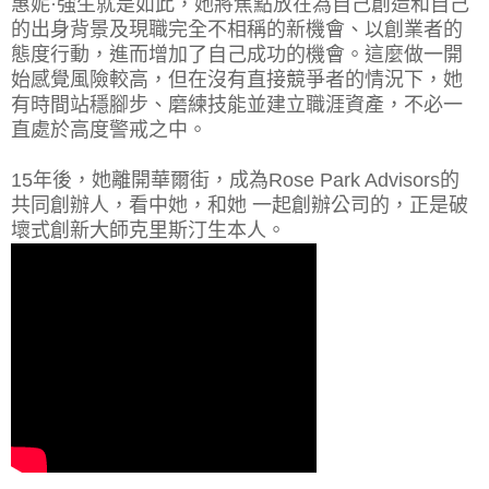
惠妮·強生就是如此，她將焦點放在為自己創造和自己
的出身背景及現職完全不相稱的新機會、以創業者的
態度行動，進而增加了自己成功的機會。這麼做一開
始感覺風險較高，但在沒有直接競爭者的情況下，她
有時間站穩腳步、磨練技能並建立職涯資產，不必一
直處於高度警戒之中。
15年後，她離開華爾街，成為Rose Park Advisors的
共同創辦人，看中她，和她 一起創辦公司的，正是破
壞式創新大師克里斯汀生本人。