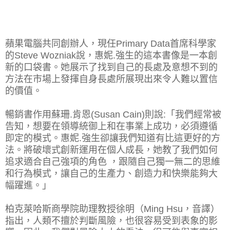
蘋果電腦共同創辦人，現任Primary Data首席科學家
的Steve Wozniak說，惠妮.強生的這本書像是一本創
新的口袋書。她展示了找到自己的長處及意想不到的
方法在市場上發揮自身長處所展現出來令人難以置信
的價值。
暢銷書作用蘇珊.肯恩(Susan Cain)則說:「我們經常被
告知，想要在領導統御上和在事業上成功，必須遵循
即定的模式。惠妮.強生卻讓我們知道有比這更好的方
法。將破壞式創新運用在個人成長，她教了我們如何
追求適合自己強項的角色 ，跟隨自己獨一無二的思維
和行為模式，讓自己的生產力、創造力和快樂能夠大
幅躍進。」
柏克萊哈斯商學院助理教授徐明（Ming Hsu，音譯）
指出，人類不擅於判斷風險，也很容易受到表象的影