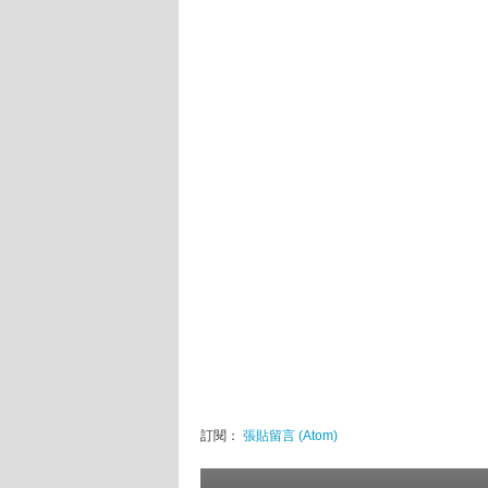
訂閱：
張貼留言 (Atom)