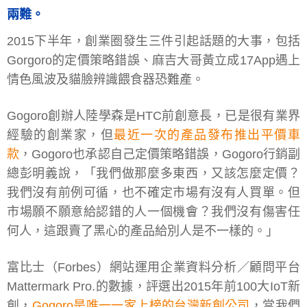
兩難。
2015下半年，創業圈發生三件引起話題的大事，包括
Gorgoro的定價策略錯誤、麻吉大哥黃立成17App遇上
情色風波及貓臉辨識餵食器恐難產。
Gogoro創辦人陸學森是HTC前創意長，已是很有業界
經驗的創業家，但
最近一次的產品發布推出平價車
款
，Gogoro也承認自己定價策略錯誤，Gogoro行銷副
總彭明義說，「我們做那麼多東西，又該怎麼定價？
我們沒有前例可循，也不確定市場有沒有人買單。但
市場願不願意給認錯的人一個機會？我們沒有傷害任
何人，這跟賣了黑心的產品給別人是不一樣的。」
富比士（Forbes）網站運用企業資料分析／顧問平台
Mattermark Pro.的數據，評選出2015年前100大IoT新
創，
Gogoro是唯一一家上榜的台灣新創公司
，當我們