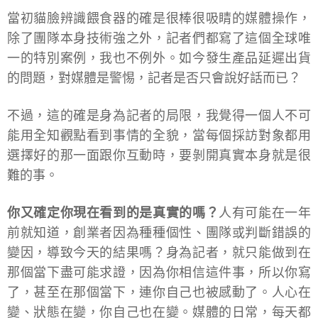
當初貓臉辨識餵食器的確是很棒很吸睛的媒體操作，
除了團隊本身技術強之外，記者們都寫了這個全球唯
一的特別案例，我也不例外。如今發生產品延遲出貨
的問題，對媒體是警惕，記者是否只會說好話而已？
不過，這的確是身為記者的局限，我覺得一個人不可
能用全知觀點看到事情的全貌，當每個採訪對象都用
選擇好的那一面跟你互動時，要剝開真實本身就是很
難的事。
你又確定你現在看到的是真實的嗎？
人有可能在一年
前就知道，創業者因為種種個性、團隊或判斷錯誤的
變因，導致今天的結果嗎？身為記者，就只能做到在
那個當下盡可能求證，因為你相信這件事，所以你寫
了，甚至在那個當下，連你自己也被感動了。人心在
變、狀態在變，你自己也在變。媒體的日常，每天都