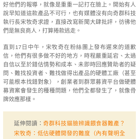
好他們的報導，就像是重重一記打在臉上。開始有人
說早知道這款產品不可行，也有媒體沒有向奇群科技
執行長宋牧奇求證，直接改寫新聞大肆批評，彷彿他
們是無良商人，打算捲款逃走。
直到17日中午，宋牧奇在粉絲團上發布遲來的道歉
信，他們有很多做不好的地方，時程嚴重延宕、太過
自信以至於錯估情勢和成本、未即時回應贊助者的疑
問、難找投資者、難找做得出產品的硬體工廠（甚至
可能根本找錯對象），創業者到群眾募資平台做硬體
募資案會發生的種種問題，他們全都發生了，就像骨
牌效應那樣。
延伸閱讀：
奇群科技貓臉辨識餵食器難產？
宋牧奇：低估硬體開發的難度（內有聲明全