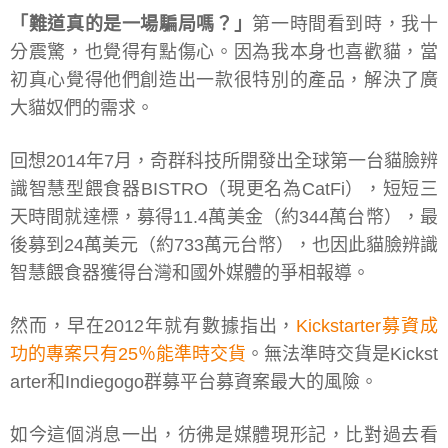
「難道真的是一場騙局嗎？」
第一時間看到時，我十
分震驚，也覺得有點傷心。因為我本身也喜歡貓，當
初真心覺得他們創造出一款很特別的產品，解決了廣
大貓奴們的需求。
回想2014年7月，奇群科技所開發出全球第一台貓臉辨
識智慧型餵食器BISTRO（現更名為CatFi），短短三
天時間就達標，募得11.4萬美金（約344萬台幣），最
後募到24萬美元（約733萬元台幣），也因此貓臉辨識
智慧餵食器獲得台灣和國外媒體的爭相報導。
然而，早在2012年就有數據指出，
Kickstarter募資成
功的專案只有25％能準時交貨
。無法準時交貨是Kickst
arter和Indiegogo群募平台募資案最大的風險。
如今這個消息一出，彷彿是媒體現形記，比對過去看