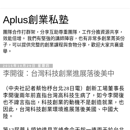
Aplus創業私塾
團隊合作打群架，分享互助尊重團隊，工作分擔資源共享，
效能倍增。 我們有堅強的講師陣容，也有非常多創業菁英份
子，可以提供完整的創業課程與食物分享，歡迎大家共襄盛
舉。
2015年10月29日 星期四
李開復：台灣科技創業進展落後美中
（中央社記者蔡怡杼台北28日電）創新工場董事長
李開復兩年前直指台灣高科技生病了，如今李開復
也不諱言指出，科技創業的動機不是創造就業，也
因此，台灣科技創業環境進展落後美國、中國大
陸。
第13屆華人領袖遠見高峰會今天起一連兩天於台北