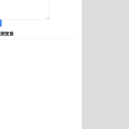
創新論壇
gle、Facebook都來了!
營 美國矽谷Startup Experience專家來臺指
瀏覽量
殞落潮
伯格
因為人性是競爭的
機
票變創業
台灣文創業登陸
名青年前進中美市場
陸”開闢新天地
l 輕鬆成就平民導演夢
0 萬美金投資
青雲端聯袂資策會推動雲端商機