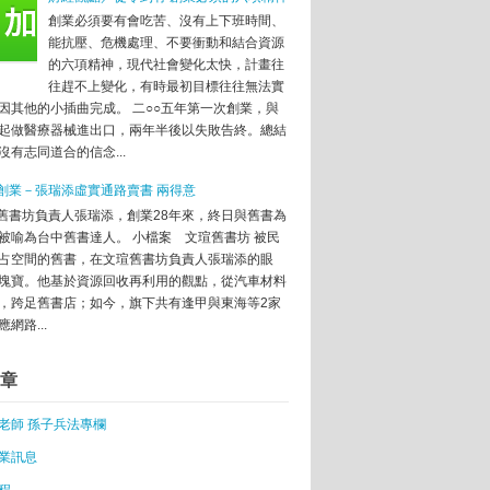
文
創業必須要有會吃苦、沒有上下班時間、
來台與政府對話
能抗壓、危機處理、不要衝動和結合資源
的六項精神，現代社會變化太快，計畫往
懂這三個原則，基本上不會失敗！
往趕不上變化，有時最初目標往往無法實
因其他的小插曲完成。 二○○五年第一次創業，與
起做醫療器械進出口，兩年半後以失敗告終。總結
辦人吳蓓薇 開疆闢土效法郭台銘
沒有志同道合的信念...
，總統候選人們真的準備好了嗎？
創業－張瑞添虛實通路賣書 兩得意
舊書坊負責人張瑞添，創業28年來，終日與舊書為
民眾可抽獎智慧型手機
被喻為台中舊書達人。 小檔案 文瑄舊書坊 被民
灣iStaging團隊奪冠
占空間的舊書，在文瑄舊書坊負責人張瑞添的眼
塊寶。他基於資源回收再利用的觀點，從汽車材料
比員工年輕50歲，沒問題嗎？
，跨足舊書店；如今，旗下共有逢甲與東海等2家
個生態系，機會可能比你想像中還大!
網路...
計課程
章
年來，我學會的10件事。
老師 孫子兵法專欄
平台
業訊息
達人
參加拼獎勵金
程