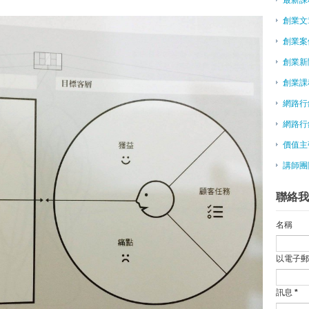
Twitch共同創辦人Kevin Lin
創業文
阿里攜手富士康 打造創業平台
創業案
馬雲鼓勵青年創業：用速度去贏
５個亞洲創業加速器告訴你，最想
創業新
臺北市支持民間創業活動 打造不
創業課
「結好緣」也能創造破億業績 創
網路行
網路創業的進階選擇 跨境電商
遊戲直播平台Twitch創辦人來台
網路行
陸新媒體創業大賽 邀兩岸高手對
價值主
文創做得好 「印刷像印鈔」- 跳
講師團
吳慶彬：優先思考移動互聯網＋
前華碩員工在美創業 拚智能居家市
聯絡我
旅遊行程一手搞定！TravelBal
黃存義X劉于遜Part2：3個原則
名稱
旺報社評--亞洲矽谷兩岸比一比
黃存義X劉于遜Part1：活用NA
以電子
關鍵七問題，評估商業模式，你的
價值主張年代：設計思考X顧客不
訊息
*
杜紫軍：不應複製更多台積電