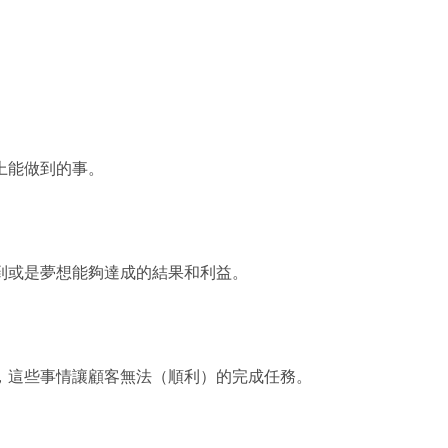
►
8月
(89)
►
7月
(57)
►
6月
(42)
►
5月
(45)
►
4月
(69)
►
3月
(69)
►
2月
(90)
上能做到的事。
►
1月
(85)
►
2014
(15)
Labels
林有田老師 孫子兵法專欄
最新創業訊息
到或是夢想能夠達成的結果和利益。
最新課程
創業文章
創業案例
創業新聞
創業課程系列
，這些事情讓顧客無法（順利）的完成任務。
網路行銷
網路行銷課程
價值主張年代
講師團隊