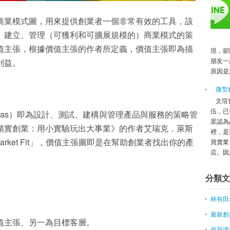
臉書創辦人清華談創業 全程用中
拚合法落地，Airbnb共同創辦人
商業模式圖，用來提供創業者一個非常有效的工具，該
開咖啡店 勿有浪漫想像
、建立、管理（可獲利和可擴展規模的）商業模式的策
微軟大中華區前總裁黃存義：創業
值主張，根據價值主張的作者所定義，價值主張即為描
取得創業先機 提高成功機率
現，卻
利益。
朋友一
創業經驗談／寵愛之名美妝品牌創
原因是
創業一點靈－創業資金密碼知多少
蔡英文拋創業政策，面對網路浪潮
微型
陸新媒體創業賽 首度跨海來台
文瑄
三導師25日成大傳授創業經驗 
伍，已
on Canvas）即為設計、測試、建構與管理產品與服務的策略管
2015 APEC全球創業挑戰賽出爐 台
眾認為
精實創業：用小實驗玩出大事業》的作者艾瑞克．萊斯
裡，是
《高年級實習生》的啟示──老闆
Market Fit」，價值主張圖即是在幫助創業者找出你的產
買賣業
電競產業觀察Part1：它是一整
店。因應
創新創業夯 台大千人搶修創新設
直播熱，創業要做平台還是內容？
分類文
Gogoro創辦人陸學森：過去20
海峽兩岸青年創業基地在廈門成立
林有田
人才無國界！mit.jobs推跨境求職
最新創
桃園鼓勵青農創業 每年培養50位
值主張、另一為目標客層。
新北首創全國節電培力計畫 報名
最新課