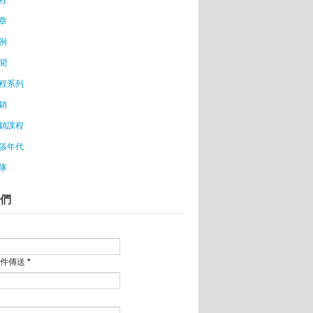
 、本土創業家探討實況直播！
章
例
投資這樣的團隊!！
聞
怕失敗的創業環境
程系列
業冒險王486怎麼做？
銷
談創業
銷課程
決
張年代
脫平面跨足禮品 知音音樂盒月銷30萬個
隊
占5%
們
a推線上旅遊行程編輯器
，評估你的事業模型
BC原則，把流量變營收
郵件傳送
*
及格嗎？
可或缺的需求=成功商業模式的獲利核心