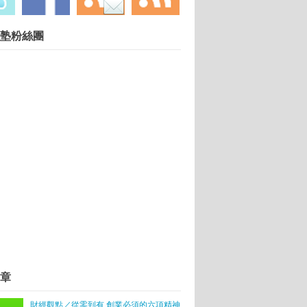
慧財產權勿任意轉載違者依法必究. 技術提供：
Blogger
.
塾粉絲團
去矽谷灣區發展？
停車位不夠，只是你找不到
26新創團隊接軌國際
中
增添生活樂趣
賣勞力士錶 知識經濟產生附加價值
章
拚創業 政府勿太短視
資人
財經觀點／從零到有 創業必須的六項精神