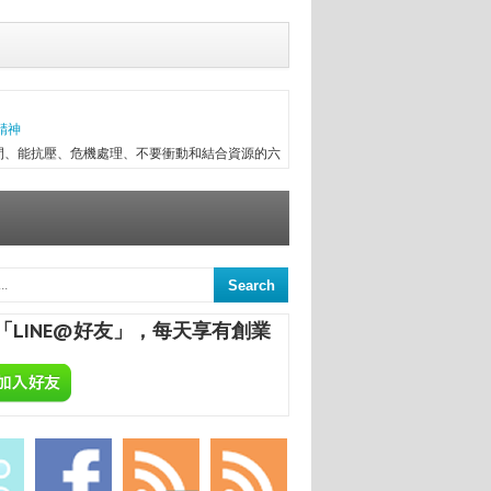
精神
間、能抗壓、危機處理、不要衝動和結合資源的六
往趕不上變化，有時最初目標往往無法實現，卻因
次創業，與朋友一起做醫療器械進出口，兩年半後
信念...
意
來，終日與舊書為伍，已被喻為台中舊書達人。
間的舊書，在文瑄舊書坊負責人張瑞添的眼裡，
「LINE@好友」，每天享有創業
點，從汽車材料買賣業，跨足舊書店；如今，旗下
小安，主講「中國智慧旅遊的突破與反思」。圖／
旅遊產業高峰論壇，以「智慧互聯兩岸無限」為主
際會議中心隆重展開。特邀請兩岸產、官、學人士
發成...