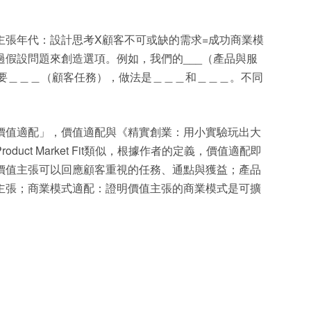
主張年代：設計思考X顧客不可或缺的需求=成功商業模
假設問題來創造選項。例如，我們的___（產品與服
們想要＿＿＿（顧客任務），做法是＿＿＿和＿＿＿。不同
價值適配」，價值適配與《精實創業：用小實驗玩出大
uct Market Fit類似，根據作者的定義，價值適配即
價值主張可以回應顧客重視的任務、通點與獲益；產品
主張；商業模式適配：證明價值主張的商業模式是可擴