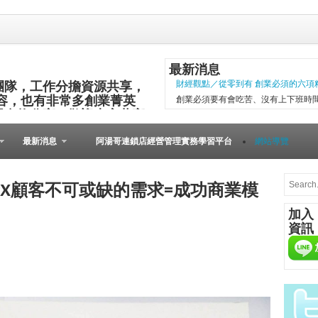
最新消息
團隊，工作分擔資源共享，
財經觀點／從零到有 創業必須的六項
容，也有非常多創業菁英
創業必須要有會吃苦、沒有上下班時
與食物分享，歡迎大家共襄
項精神，現代社會變化太快，計畫往
其他的小插曲完成。 二○○五年第一
最新消息
阿湯哥連鎖店經營管理實務學習平台
網站導覽
以失敗告終。總結原因是沒有志同道合的
微型創業－張瑞添虛實通路賣書 兩得
文瑄舊書坊負責人張瑞添，創業28年
X顧客不可或缺的需求=成功商業模
小檔案 文瑄舊書坊 被民眾認為占空
加入
是塊寶。他基於資源回收再利用的觀
資訊
共有逢甲與東海等2家店。因應網路...
兩岸智慧旅遊論壇 育才創業
中國旅遊協會休閒度假分會祕書長魏
陳愛珠 2015第三屆臺灣兩岸智慧
題，日前於財團法人張榮發基金會國
參與探討智慧旅遊最新發展趨勢、分享研