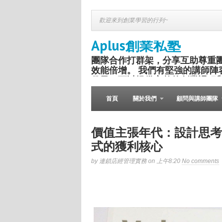
歡迎來到創業學習的行列~
Aplus創業私塾
團隊合作打群架，分享互助尊重
效能倍增。 我們有堅強的講師陣
份子，可以提供完整的創業課程
盛舉。
首頁
關於我們
顧問與講師團隊
價值主張年代：設計思考
式的獲利核心
by 連鎖店經管理實務 on 上午8:20
No comments