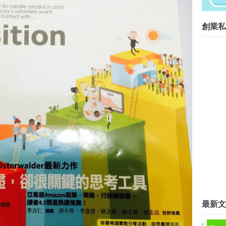
創業菁英班創業私塾版權所有請尊重智
創業私
Blog Archive
►
2016
(267)
▼
2015
(817)
►
12月
(63)
►
11月
(62)
▼
10月
(68)
家貧3萬元創業 開創免稅店王國
以創新創業帶動實現台灣的大確幸
為何台灣創業公司應該破釜沉舟，
全球最大停車App創辦人：並非
科技部矽谷"台灣創新創業中心" 
李開復：台灣科技創業進展落後美
微型創業－BlueCat 創意小物 
廣州創業夢工廠 邀台青共圓夢
談創新創業 柯文哲：從賣鐵砂到
最新文
創新工場首席執行官李開復：台灣
創業不敗端看你的點子是否黏住投