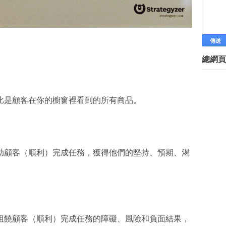
促產業發展 中市府辦IDEAX跨域
搶進以色列五大新創基地，蘋果、Goo
2015 APEC全球創業挑戰賽國際訓練
導...
名人分享創業 青年學院報名
總網頁
創業IPO數大減 恐掀「獨角獸」
張忠謀：「年輕人不要亂創業！」
Skype創辦人︰ 全球只有1個札克
張忠謀：烏托邦理想不符合人性 
比是顧客在你的櫥窗裡看到的所有商品。
加盟創業說明會-彼歐極品
e+創業﹕亞馬遜搞維修 吼百億商
職場達人－金超群眼光精準 讓玩
職場達人－林政德離鄉背井 要助
助顧客（順利）完成任務，獲得他們的堅持、預期、渴
資策會「跨境電商創業營」輔導百
價值主張年代 研習營
兩岸文化交流為台灣文創業者“登
用手機就能製作精美短片？Vcoo
台灣文創商品平台 Pinkoi 獲 90
商機無國界，和世界作生意 - 尚
阻饒顧客（順利）完成任務的障礙、風險和負面結果，
►
9月
(78)