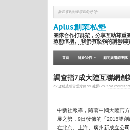
歡迎來到創業學習的行列~
Aplus創業私塾
團隊合作打群架，分享互助尊重
效能倍增。 我們有堅強的講師陣
份子，可以提供完整的創業課程
盛舉。
首頁
關於我們
顧問與講師團隊
調查指7成大陸互聯網創
by 連鎖店經管理實務 on 凌晨12:10
No comment
中新社報導，隨著中國大陸官方
展之勢，9日發佈的「2015雙
在北京、上海、廣州新成立公司