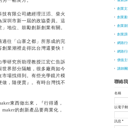
的另一帖良方。
補助青年創業 最高300萬
創業文
傅盛：怎樣做一個創業公司CEO
科技有限公司總經理汪滔、柴火
創業案
政府捧著銀子想幫忙 為什麼創業
為深圳市新一屆的政協委員。這
賽富亞洲投資基金合夥人閻焱：錢
創業新
堂」地位、鼓勵創新創業有關。
創業家簽證正式開跑！國際人才來
創業課
大陸瘋創業系列報導之2－不畏電
藉過往「山寨之都」所形成的完
網路行
2015/7/23私塾網聚Uber如何進
客創業潮裡走得比台灣還要快！
創力坊助創業 有辦公室有師資
網路行
《創業週末：如何在54小時內建
價值主
力學研究所助理教授江宏仁告訴
IDEAS Show展 秀創業點子
與世界部分隔離，很多廠商如今
講師團
在大型企業內部創業，是怎樣一種
在市場找得到。有些光學鏡片模
阿里百川砸百億 挺App創業
聯絡我
便做，隨便賣』。有時台灣找不
創客基地 幫青年創業逐夢
卦山觀光市集 文創業進駐免費
名稱
柏林成創業公司搖籃 小公司獲大
aker東西做出來，『行得通，
兩岸青年創業園昆山揭牌
以電子
台灣創新創業中心可加快實現美國
maker的創新產品要商業化，
分享創業經驗 張善政：軟體至上
訊息
*
王品戴勝益閃退 創業青年可引以