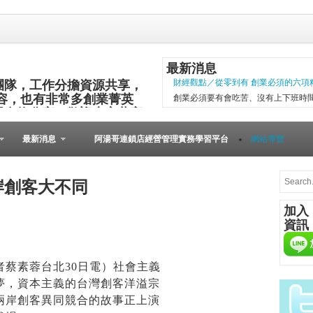
最新消息
團隊，工作分擔資源共享，
財經觀點／從零到有 創業必須的六項
容，也有非常多創業菁英
創業必須要有會吃苦、沒有上下班時
與食物分享，歡迎大家共襄
項精神，現代社會變化太快，計畫往
其他的小插曲完成。 二○○五年第一
最新消息
阿湯哥連鎖店經營管理實務學習平台
網站導覽
以失敗告終。總結原因是沒有志同道合的
微型創業－張瑞添虛實通路賣書 兩得
文瑄舊書坊負責人張瑞添，創業28年
岸創客大不同
小檔案 文瑄舊書坊 被民眾認為占空
加入
是塊寶。他基於資源回收再利用的觀
資訊
共有逢甲與東海等2家店。因應網路...
[Meet創業之星] 
在歐洲裡，到處可見
蔡素蓉台北30日電）社會主義
桌上必備餐點，與人
夢，資本主義的台灣創客洋溢宗
由的美國人，不論場
兩岸創客異同競合的故事正上演
人的居酒屋文化、韓