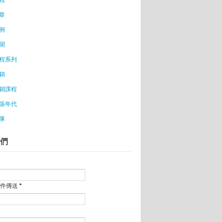
章
？
例
者寧願借錢也不申請補助？
多人傻，創業變成了一種集體行動
聞
台創業門檻大幅降低
程系列
商夯 台女開店衣樣賣
銷
行行銷？
銷課程
立一家新創公司》 你認為自己可以創業嗎？
張年代
隊
體驗？
們
成功
郵件傳送
*
夢?
為鑑