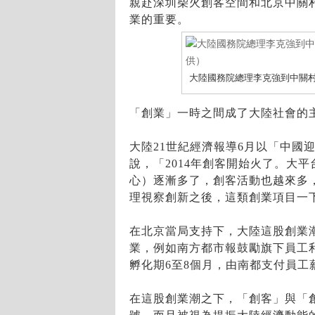
親赴深圳柴火創客空間和北京中關
業的重要。
大陸國務院總理李克強到中關
「創業」一時之間成了大陸社會的
大陸21世紀經濟報導6月以「中國
說，「2014年創客開始火了。大
心）逐漸多了，創客活動也越來多
理視察創新之後，這類創業項目一
在北京當局支持下，大陸這股創業
業，例如南方都市報鼓勵旗下員工
孵化期6至8個月，由南都支付員工
在這股創業潮之下，「創客」與「