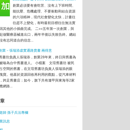
創業必須要有會吃苦、沒有上下班時間、
能抗壓、危機處理、不要衝動和結合資源
的六項精神，現代社會變化太快，計畫往
往趕不上變化，有時最初目標往往無法實
因其他的小插曲完成。 二○○五年第一次創業，與
起做醫療器械進出口，兩年半後以失敗告終。總結
沒有志同道合的信念...
創業－張瑞添虛實通路賣書 兩得意
任擺第一
舊書坊負責人張瑞添，創業28年來，終日與舊書為
被喻為台中舊書達人。 小檔案 文瑄舊書坊 被民
蹟庭園咖啡
占空間的舊書，在文瑄舊書坊負責人張瑞添的眼
車創業夢
塊寶。他基於資源回收再利用的觀點，從汽車材料
，跨足舊書店；如今，旗下共有逢甲與東海等2家
大但成功變「獨角獸」
網路...
參戰
國創業環境下的衝擊！
章
解決
老師 孫子兵法專欄
將是中國新常態
性戰鬥法
業訊息
計畫」受理申請
程