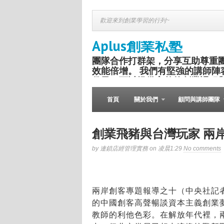
歡迎來到創業學習的行列~
Aplus創業私塾
團隊合作打群架，分享互助尊重
效能倍增。 我們有堅強的講師陣
份子，可以提供完整的創業課程
盛舉。
首頁
關於我們
顧問與講師團隊
創業飛豬與台灣玩家 兩
by 連鎖店經管理實務 on 凌晨1:29
No comments
兩岸創客專題報導之十（中央社記者
的中國創客高聲暢談資本主義創業
教師的利他色彩。在解放年代裡，