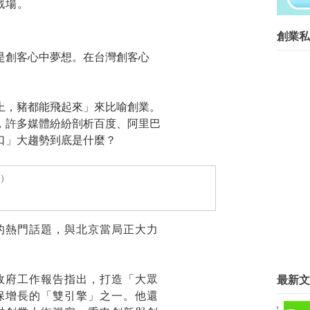
戰場。
在等什麼？開始動手自己做吧！...
創業菁英班創業私塾版權所有請尊重智
創業私
Blog Archive
是創客心中夢想。在台灣創客心
►
2016
(267)
▼
2015
(817)
►
12月
(63)
上，豬都能飛起來」來比喻創業。
►
11月
(62)
，許多媒體紛紛剖析百度、阿里巴
►
10月
(68)
口」大趨勢到底是什麼？
►
9月
(78)
►
8月
(89)
▼
7月
(57)
創業成功，不在你有多少錢——而
〈中部〉創業基地築夢 台中青年
的熱門話題，與北京當局正大力
活用電商平台 實踐創業理想夢
老屋翻身！ 3大老屋區吸年輕人
異塵行者(Esor) 老師
最新文
政府工作報告指出，打造「大眾
廖年明 老師
保增長的「雙引擎」之一。他還
張晏瑜 顧問