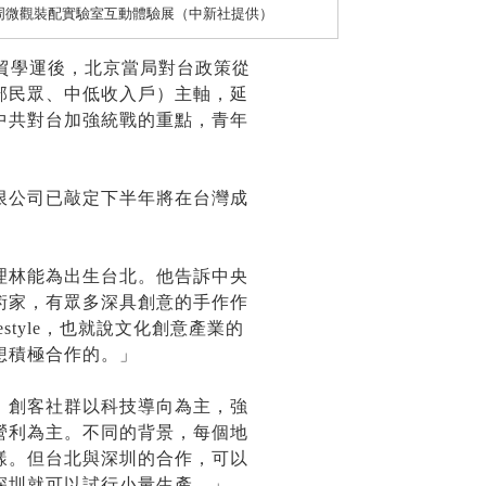
客周微觀裝配實驗室互動體驗展（中新社提供）
服貿學運後，北京當局對台政策從
部民眾、中低收入戶）主軸，延
中共對台加強統戰的重點，青年
限公司已敲定下半年將在台灣成
理林能為出生台北。他告訴中央
術家，有眾多深具創意的手作作
style，也就說文化創意產業的
想積極合作的。」
，創客社群以科技導向為主，強
營利為主。不同的背景，每個地
樣。但台北與深圳的合作，可以
深圳就可以試行小量生產。」