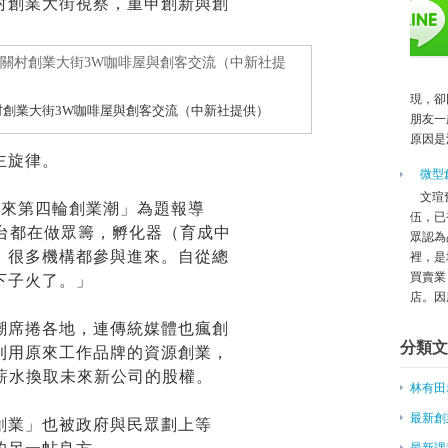
村創業大街視察，重申創新與創
林東傳 顧問
創業家簽證 7月底受理申辦
周志盛 顧問
湯晉源顧問
黃志聰顧問
現，卻
村創業大街3W咖啡屋與創客交流（中新社提供）
高明智顧問
朋友一
原因是
青年創業能否成功 靠個人特質
主旋律。
為父母返鄉 女主管種菇創業
微型
微型創業－蘇立文賣優格 社會責
文瑄
迎來第四輪創業潮」為題報導
餐飲新趨勢 中年創業最多
伍，已
平台都在做眾籌，孵化器（育成中
百年建築咖啡香──專訪牧師樓古
眾認為
，很多機構都參與進來。自從總
Sliders創辦人徐浩庭 一圓自行
裡，是
買賣業
到大陸創業？ 李開復：失敗機率
下子火了。」
店。因應
電動雙輪市場革命，凱納科技低調
台灣新創，手向通簡子復：參訪中
潮席捲各地，連傳統媒體也瘋創
分類文
商業虛與實－創業缺資金 兩撇步
利用原來工作品牌的資源創業，
青創基地授牌 供更多創業機會
薪水換取未來新公司的股權。
林有田
徐井宏：90後不「靠爸」，創業
最倒楣的創業家Uber創辦人的狼
最新創
創業」也被政府與民眾劃上等
北市推青年創業 「天使投資補助
最新課