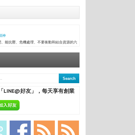
精神
間、能抗壓、危機處理、不要衝動和結合資源的六
往趕不上變化，有時最初目標往往無法實現，卻因
次創業，與朋友一起做醫療器械進出口，兩年半後
信念...
意
來，終日與舊書為伍，已被喻為台中舊書達人。
間的舊書，在文瑄舊書坊負責人張瑞添的眼裡，
「LINE@好友」，每天享有創業
點，從汽車材料買賣業，跨足舊書店；如今，旗下
ALCHEMA：今天開始，享受專屬於你的自釀美酒！
葡萄酒，不論是作為飲品或是餐點的佐料，已是餐
民生活息息相關；在美國酒館也琳瑯滿目，熱愛自
合一定要把酒言歡，增進彼此感情，更不用說日本
國的炸機配燒酒等等。全球的飲酒文化盛行，你還