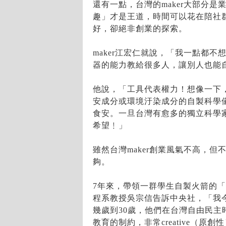
還有一點，台灣的maker大部分
趣」才是王道，時間可以花在陪社
好，卻絕非創業的探索。
maker江宏仁就說，「我一點都
器的能力教給很多人，讓別人也能
他說，「工具代表權力！想像一下
安成分或環境汙染成分的自製科學
食安。一旦台灣有愈多的獨立科學
希望﹗」
雖然台灣maker創業風氣不高，但不
夠。
7年來，帶領一群學生自製火箭的
程系教授吳宗信告訴中央社，「我今
幾歲到30歲，他們在台灣自由民主
教育的制約，非常creative（