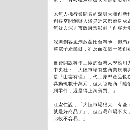
號，而且被視為提振大陸經濟動能
以無人機行業聞名的深圳大疆創新
創客空間創辦人潘昊近來都躋身成
無疑與深圳市政府想彰顯「創客天
深圳創客風潮啟蒙比台灣晚，但憑
整電子產業鏈，卻反而在這一波創
自費開設科學工廠的台灣大學應用
中央社：「大陸市場有些商業規則
是『山寨有理』，代工原型產品也
具動輒數十萬元，但大陸廠商『隨
到零件，還是得上淘寶買。」
江宏仁說，「大陸市場很大，有些m
就是好商品了』。但台灣市場不大，
比較不容易。」