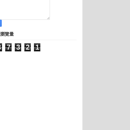
需求要怎麼選擇？
首選北上廣
瀏覽量
香 饕客盈門
為他人牽紅綫
8
7
3
2
1
不同
人分享愛