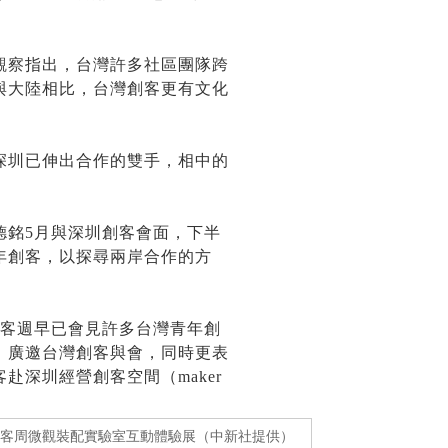
最新創業訊息
最新課程
創業文章
觀察指出，台灣許多社區團隊跨
創業案例
與大陸相比，台灣創客更有文化
創業新聞
創業課程系列
網路行銷
網路行銷課程
深圳已伸出合作的雙手，相中的
價值主張年代
講師團隊
德銘5月與深圳創客會面，下半
年創客，以探尋兩岸合作的方
創客週早已會見許多台灣青年創
，廣邀台灣創客與會，同時更表
赴深圳經營創客空間（maker