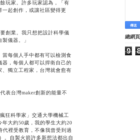
網路微創業 女大生周賣500粽
是業餘玩家。許多玩家認為，「有
各式各樣的募資平台，有創業資金
群一起創作，或讓社區變得更
「移工商學院」免費教創業
[李開復] 如何去中國大陸創業
調查指7成大陸互聯網創業公司 
不想要創業。我只想把設計科學儀
總網頁
微型創業－Emma's Cafe美食飄
自製儀器。」
前主播冀30歲前創業 轉行做紅娘
9
工研人展愛心 助慢飛兒創業
，當每個人手中都有可以檢測食
徐挺耀善用資源 創業、公益共榮
儀器，每個人都可以捍衛自己的
創業飛豬與台灣玩家 兩岸創客大
家、獨立工程家，台灣就會愈有
微型創業－虎姑婆烘焙坊 牽手家
►
6月
(42)
►
5月
(45)
代表台灣maker創新的能量不
►
4月
(69)
►
3月
(69)
►
2月
(90)
「瘋狂科學家」交通大學機械工
►
1月
(85)
年大約50歲，我的學生大約20
►
2014
(15)
Labels
時代裡受教育，不像我曾受到過
林有田老師 孫子兵法專欄
原創性）。自製火箭許多新想法都出自