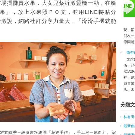
市場擺攤賣水果，大女兒蔡沂澂靈機一動，在臉
周志盛 顧問
湯晉源顧問
果」，放上水果照ＰＯ文，並用LINE轉貼分
黃志聰顧問
沂澂說，網路社群分享力量大，「滑滑手機就能
高明智顧問
現，卻
青年創業能否成功 靠個人特質
朋友一
為父母返鄉 女主管種菇創業
原因是
微型創業－蘇立文賣優格 社會責
餐飲新趨勢 中年創業最多
微型
百年建築咖啡香──專訪牧師樓古
文瑄
Sliders創辦人徐浩庭 一圓自行
伍，已
眾認為
到大陸創業？ 李開復：失敗機率
裡，是
電動雙輪市場革命，凱納科技低調
買賣業
台灣新創，手向通簡子復：參訪中
店。因應
商業虛與實－創業缺資金 兩撇步
青創基地授牌 供更多創業機會
分類文
徐井宏：90後不「靠爸」，創業
最倒楣的創業家Uber創辦人的狼
林有田
北市推青年創業 「天使投資補助
最新創
補助青年創業 最高300萬
雅族陳秀玉設臉書粉絲團「花媽手作」，手工皂一炮而紅。 記
傅盛：怎樣做一個創業公司CEO
最新課