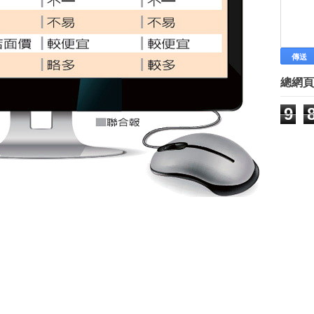
「移工商學院」免費教創業
[李開復] 如何去中國大陸創業
調查指7成大陸互聯網創業公司 
微型創業－Emma's Cafe美食飄
前主播冀30歲前創業 轉行做紅娘
總網頁
工研人展愛心 助慢飛兒創業
徐挺耀善用資源 創業、公益共榮
9
創業飛豬與台灣玩家 兩岸創客大
微型創業－虎姑婆烘焙坊 牽手家
►
6月
(42)
►
5月
(45)
►
4月
(69)
►
3月
(69)
►
2月
(90)
►
1月
(85)
►
2014
(15)
Labels
林有田老師 孫子兵法專欄
最新創業訊息
最新課程