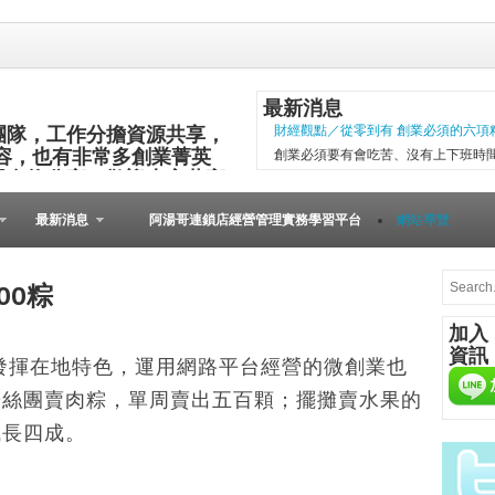
最新消息
團隊，工作分擔資源共享，
財經觀點／從零到有 創業必須的六項
容，也有非常多創業菁英
創業必須要有會吃苦、沒有上下班時
與食物分享，歡迎大家共襄
項精神，現代社會變化太快，計畫往
其他的小插曲完成。 二○○五年第一
最新消息
阿湯哥連鎖店經營管理實務學習平台
網站導覽
以失敗告終。總結原因是沒有志同道合的
微型創業－張瑞添虛實通路賣書 兩得
文瑄舊書坊負責人張瑞添，創業28年
00粽
小檔案 文瑄舊書坊 被民眾認為占空
加入
是塊寶。他基於資源回收再利用的觀
資訊
共有逢甲與東海等2家店。因應網路...
，發揮在地特色，運用網路平台經營的微創業也
<創業故事>床墊教父述創業 盼激勵年
粉絲團賣肉粽，單周賣出五百顆；擺攤賣水果的
台商運時通家具控股公司董事長陳燕木，前
成長四成。
書發佈會，將白手起手的創業歷程，
只是希望激勵年輕人，學習拚博精神