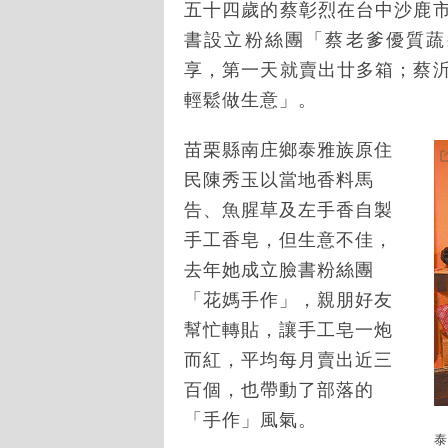
五十四歲的蔡彰烈在台中沙鹿
書設立粉絲團「蔡老爹優質蔬
享，第一天就賣出廿多箱；蔡
輕鬆做生意」。
苗栗縣南庄鄉泰雅族原住
民陳秀玉以當地香料馬
告、魚腥草及左手香自製
手工香皂，但生意不佳，
去年她成立臉書粉絲團
「花媽手作」，親朋好友
幫忙轉貼，讓手工皂一炮
而紅，平均每月賣出近三
百個，也帶動了部落的
「手作」風氣。
泰