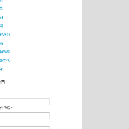
者寧願借錢也不申請補助？
章
多人傻，創業變成了一種集體行動
例
台創業門檻大幅降低
商夯 台女開店衣樣賣
聞
行行銷？
程系列
銷
立一家新創公司》 你認為自己可以創業嗎？
銷課程
體驗？
張年代
隊
們
成功
夢?
郵件傳送
*
為鑑
需求要怎麼選擇？