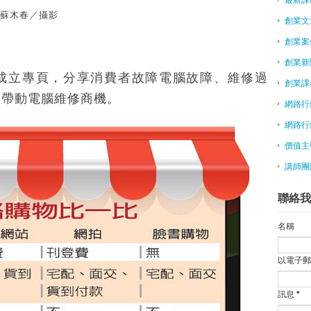
蘇木春／攝影
政府捧著銀子想幫忙 為什麼創業
創業文
賽富亞洲投資基金合夥人閻焱：錢
創業案
創業家簽證正式開跑！國際人才來
大陸瘋創業系列報導之2－不畏電
創業新
成立專頁，分享消費者故障電腦故障、維修過
2015/7/23私塾網聚Uber如何進
創業課
創力坊助創業 有辦公室有師資
功帶動電腦維修商機。
網路行
《創業週末：如何在54小時內建
網路行
IDEAS Show展 秀創業點子
在大型企業內部創業，是怎樣一種
價值主
阿里百川砸百億 挺App創業
講師團
創客基地 幫青年創業逐夢
卦山觀光市集 文創業進駐免費
聯絡我
柏林成創業公司搖籃 小公司獲大
兩岸青年創業園昆山揭牌
名稱
台灣創新創業中心可加快實現美國
分享創業經驗 張善政：軟體至上
以電子
王品戴勝益閃退 創業青年可引以
網路微創業 女大生周賣500粽
訊息
*
各式各樣的募資平台，有創業資金