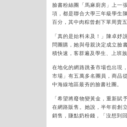
臉書粉絲團「馬麻廚房」上一
項，都是聯合大學三年級學生
百分，其中肉粽曾創下單周賣
「真的是始料未及！」陳卓妤
問團購，她與母親決定成立臉
積快速，客群遍及學生、上班
在地化的網路跳蚤市場也出現
市場」有五萬多名團員，商品
中海線地區最夯的臉書社團。
「希望將廢物變黃金，重新賦
在網路販售。她說，半年前創
銷售，賺點奶粉錢，「沒想到