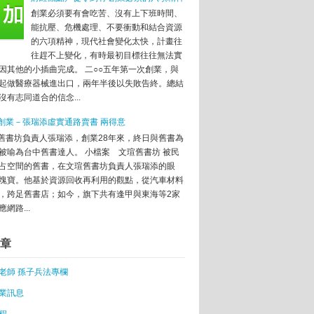
創業必須要有會吃苦、沒有上下班時間、
能抗壓、危機處理、不要衝動和結合資源
的六項精神，現代社會變化太快，計畫往
往趕不上變化，有時最初目標往往無法實
因其他的小插曲完成。 二○○五年第一次創業，與
起做醫療器械進出口，兩年半後以失敗告終。總結
沒有志同道合的信念...
任擺第一
創業－張瑞添虛實通路賣書 兩得意
蹟庭園咖啡
舊書坊負責人張瑞添，創業28年來，終日與舊書為
車創業夢
被喻為台中舊書達人。 小檔案 文瑄舊書坊 被民
占空間的舊書，在文瑄舊書坊負責人張瑞添的眼
大但成功變「獨角獸」
塊寶。他基於資源回收再利用的觀點，從汽車材料
參戰
，跨足舊書店；如今，旗下共有逢甲與東海等2家
國創業環境下的衝擊！
網路...
解決
章
將是中國新常態
性戰鬥法
老師 孫子兵法專欄
計畫」受理申請
業訊息
？
程