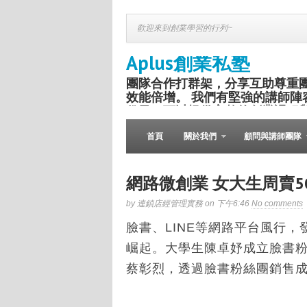
歡迎來到創業學習的行列~
Aplus創業私塾
團隊合作打群架，分享互助尊重
效能倍增。 我們有堅強的講師陣
份子，可以提供完整的創業課程
盛舉。
首頁
關於我們
顧問與講師團隊
網路微創業 女大生周賣5
by 連鎖店經管理實務 on 下午6:46
No comments
臉書、LINE等網路平台風行
崛起。大學生陳卓妤成立臉書
蔡彰烈，透過臉書粉絲團銷售