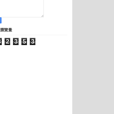
首選北上廣
香 饕客盈門
為他人牽紅綫
瀏覽量
8
2
3
5
3
不同
人分享愛