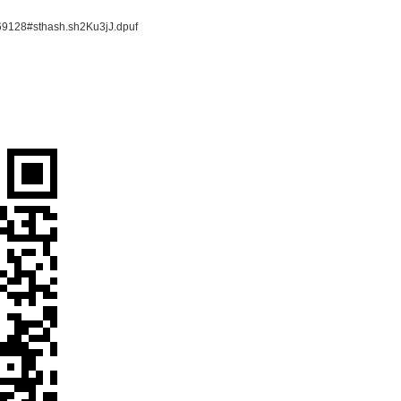
創業文章
創業案例
5069128#sthash.sh2Ku3jJ.dpuf
創業新聞
創業課程系列
網路行銷
網路行銷課程
價值主張年代
講師團隊