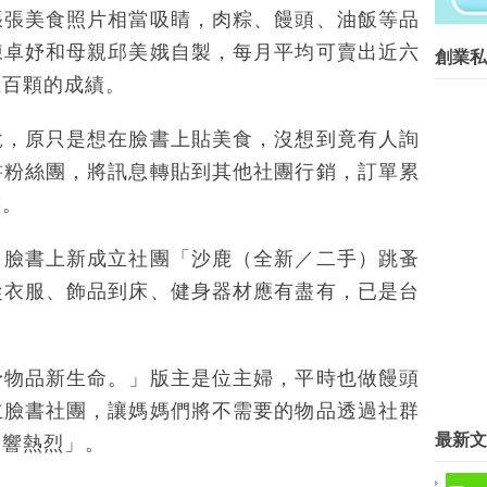
創業菁英班創業私塾版權所有請尊重智
張張美食照片相當吸睛，肉粽、饅頭、油飯等品
Blog Archive
陳卓妤和母親邱美娥自製，每月平均可賣出近六
創業私
►
2016
(267)
五百顆的成績。
▼
2015
(817)
►
12月
(63)
說，原只是想在臉書上貼美食，沒想到竟有人詢
►
11月
(62)
書粉絲團，將訊息轉貼到其他社團行銷，訂單累
►
10月
(68)
►
9月
(78)
族。
►
8月
(89)
▼
7月
(57)
，臉書上新成立社團「沙鹿（全新／二手）跳蚤
創業成功，不在你有多少錢——而
從衣服、飾品到床、健身器材應有盡有，已是台
〈中部〉創業基地築夢 台中青年
活用電商平台 實踐創業理想夢
老屋翻身！ 3大老屋區吸年輕人
異塵行者(Esor) 老師
予物品新生命。」版主是位主婦，平時也做饅頭
廖年明 老師
立臉書社團，讓媽媽們將不需要的物品透過社群
張晏瑜 顧問
最新文
回響熱烈」。
林東傳 顧問
創業家簽證 7月底受理申辦