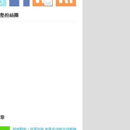
慧財產權勿任意轉載違者依法必究. 技術提供：
Blogger
.
塾粉絲團
在於有沒有掌握對的「時機」
「摘星」九月啟航
創業
章
財經觀點／從零到有 創業必須的六項精神