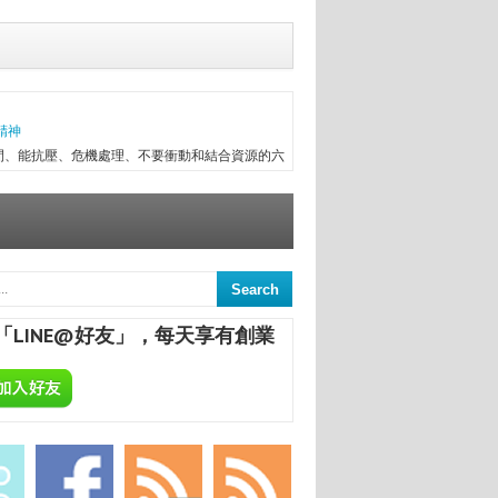
精神
間、能抗壓、危機處理、不要衝動和結合資源的六
往趕不上變化，有時最初目標往往無法實現，卻因
次創業，與朋友一起做醫療器械進出口，兩年半後
信念...
意
來，終日與舊書為伍，已被喻為台中舊書達人。
間的舊書，在文瑄舊書坊負責人張瑞添的眼裡，
「LINE@好友」，每天享有創業
點，從汽車材料買賣業，跨足舊書店；如今，旗下
輕人
天舉行「床墊教父」（Bedding Father）新
全部寫在書內；他謙虛表示，自己是小人物，出書
，「不靠天吃飯，靠自己吃飯」。