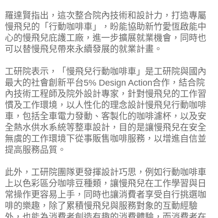
羅達賢指出，這次整合院內技術和設計力，打造專屬
慢飛兒的「行動咖啡車」，盼能協助新竹愛恆啟能中
心的慢飛兒庇護工廠，進一步擴展就業機會，同時也
可以替慢飛兒帶來永續發展的就業計畫。
工研院表示，「慢飛兒行動咖啡車」是工研院與國內
最大的社會創新平台5% Design Action合作，結合院
內技術工程師及院外設計專家，針對慢飛兒的工作習
慣及工作環境，以人性化的理念設計慢飛兒行動咖啡
車，包括全車電力發動、客製化的咖啡濾杯，以及安
全熱水供水系統等整車設計，目的是讓慢飛兒在安全
無虞的工作環境下從事販售咖啡服務，以增進自信並
提高服務品質。
此外，工研院團隊更發揮設計巧思，例如行動咖啡車
上以色彩區分咖啡豆種類，讓慢飛兒在工作學習與日
常操作更容易上手，同時也讓消費者享受自行挑選咖
啡的樂趣，除了累積慢飛兒與服務對象的互動經驗
外，也能為消費者創造有趣的消費體驗，而消費者在