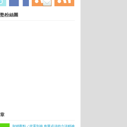
慧財產權勿任意轉載違者依法必究. 技術提供：
塾粉絲團
Blogger
.
在於有沒有掌握對的「時機」
「摘星」九月啟航
創業
章
財經觀點／從零到有 創業必須的六項精神