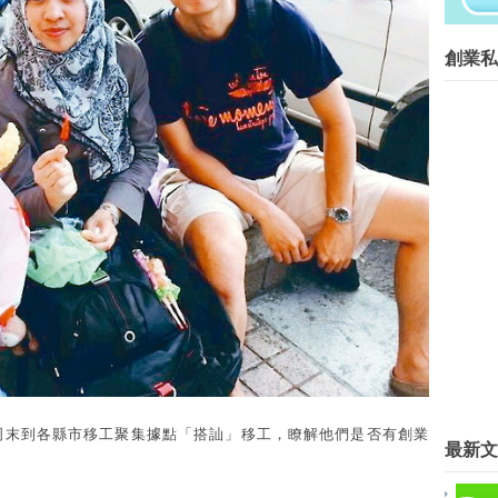
在等什麼？開始動手自己做吧！...
創業菁英班創業私塾版權所有請尊重智
創業私
Blog Archive
►
2016
(267)
▼
2015
(817)
►
12月
(63)
►
11月
(62)
►
10月
(68)
►
9月
(78)
►
8月
(89)
▼
7月
(57)
創業成功，不在你有多少錢——而
〈中部〉創業基地築夢 台中青年
活用電商平台 實踐創業理想夢
老屋翻身！ 3大老屋區吸年輕人
異塵行者(Esor) 老師
周末到各縣市移工聚集據點「搭訕」移工，瞭解他們是否有創業
最新文
廖年明 老師
張晏瑜 顧問