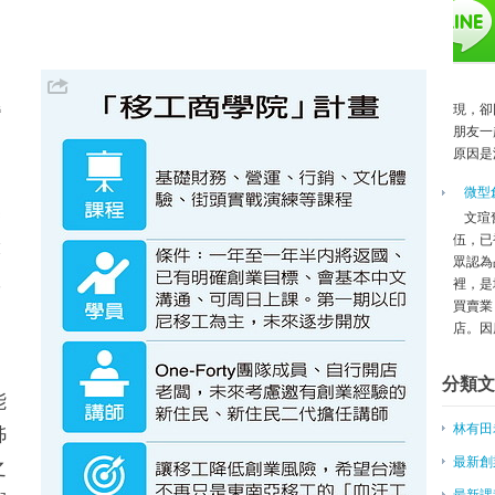
林東傳 顧問
創業家簽證 7月底受理申辦
周志盛 顧問
湯晉源顧問
黃志聰顧問
現，卻
灣
高明智顧問
朋友一
原因是
青年創業能否成功 靠個人特質
為父母返鄉 女主管種菇創業
微型
微型創業－蘇立文賣優格 社會責
基
文瑄
餐飲新趨勢 中年創業最多
伍，已
驗
百年建築咖啡香──專訪牧師樓古
眾認為
敗
Sliders創辦人徐浩庭 一圓自行
裡，是
買賣業
到大陸創業？ 李開復：失敗機率
回
店。因應
電動雙輪市場革命，凱納科技低調
台灣新創，手向通簡子復：參訪中
分類文
商業虛與實－創業缺資金 兩撇步
能
青創基地授牌 供更多創業機會
林有田
姊
徐井宏：90後不「靠爸」，創業
最倒楣的創業家Uber創辦人的狼
最新創
之
北市推青年創業 「天使投資補助
最新課