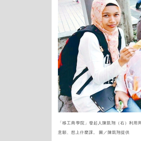
「移工商學院」發起人陳凱翔（右）利用
意願、想上什麼課。 圖／陳凱翔提供