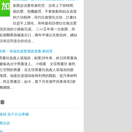
創業必須要有會吃苦、沒有上下班時間、
能抗壓、危機處理、不要衝動和結合資源
的六項精神，現代社會變化太快，計畫往
往趕不上變化，有時最初目標往往無法實
因其他的小插曲完成。 二○○五年第一次創業，與
起做醫療器械進出口，兩年半後以失敗告終。總結
沒有志同道合的信念...
創業－張瑞添虛實通路賣書 兩得意
任擺第一
舊書坊負責人張瑞添，創業28年來，終日與舊書為
被喻為台中舊書達人。 小檔案 文瑄舊書坊 被民
蹟庭園咖啡
占空間的舊書，在文瑄舊書坊負責人張瑞添的眼
車創業夢
塊寶。他基於資源回收再利用的觀點，從汽車材料
，跨足舊書店；如今，旗下共有逢甲與東海等2家
大但成功變「獨角獸」
網路...
參戰
國創業環境下的衝擊！
章
解決
老師 孫子兵法專欄
將是中國新常態
性戰鬥法
業訊息
計畫」受理申請
程