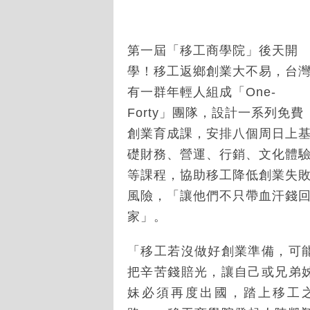
第一屆「移工商學院」後天開
學！移工返鄉創業大不易，台
有一群年輕人組成「One-
Forty」團隊，設計一系列免費
創業育成課，安排八個周日上
礎財務、營運、行銷、文化體
等課程，協助移工降低創業失
風險，「讓他們不只帶血汗錢
家」。
「移工若沒做好創業準備，可
把辛苦錢賠光，讓自己或兄弟
妹必須再度出國，踏上移工