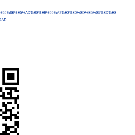
最新創業訊息
最新課程
%95%86%E5%AD%B8%E9%99%A2%E3%80%8D%E5%85%8D%E8
創業文章
%AD
創業案例
創業新聞
創業課程系列
網路行銷
網路行銷課程
價值主張年代
講師團隊