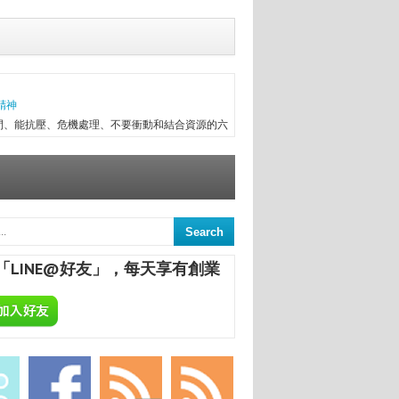
精神
間、能抗壓、危機處理、不要衝動和結合資源的六
往趕不上變化，有時最初目標往往無法實現，卻因
次創業，與朋友一起做醫療器械進出口，兩年半後
信念...
意
來，終日與舊書為伍，已被喻為台中舊書達人。
間的舊書，在文瑄舊書坊負責人張瑞添的眼裡，
「LINE@好友」，每天享有創業
點，從汽車材料買賣業，跨足舊書店；如今，旗下
ALCHEMA：今天開始，享受專屬於你的自釀美酒！
葡萄酒，不論是作為飲品或是餐點的佐料，已是餐
民生活息息相關；在美國酒館也琳瑯滿目，熱愛自
合一定要把酒言歡，增進彼此感情，更不用說日本
國的炸機配燒酒等等。全球的飲酒文化盛行，你還