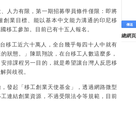
網路微創業 女大生周賣500粽
各式各樣的募資平台，有創業資金
大、人力有限，第一期招募學員條件僅限：即將
「移工商學院」免費教創業
確創業目標、能以基本中文能力溝通的印尼移
[李開復] 如何去中國大陸創業
他國移工參加。目前已有十五人報名。
調查指7成大陸互聯網創業公司 
總網頁
微型創業－Emma's Cafe美食飄
前主播冀30歲前創業 轉行做紅娘
是因在台移工近六十萬人，全台幾乎每四十人中就有
工研人展愛心 助慢飛兒創業
樣的狀態。」陳凱翔說，在台移工人數這麼多，
徐挺耀善用資源 創業、公益共榮
。安排課程另一目的，就是希望讓台灣人反思移
創業飛豬與台灣玩家 兩岸創客大
微型創業－虎姑婆烘焙坊 牽手家
理解與歧視。
►
6月
(42)
►
5月
(45)
驗，發起「移工創業天使基金」，透過網路微型
►
4月
(69)
移工連結創業資源，不過受限法令等規範，目前
►
3月
(69)
►
2月
(90)
►
1月
(85)
►
2014
(15)
Labels
林有田老師 孫子兵法專欄