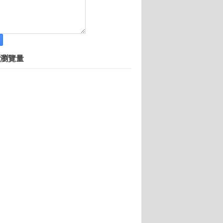
需求要怎麼選擇？
首選北上廣
瀏覽量
香 饕客盈門
為他人牽紅綫
不同
人分享愛