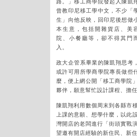
路。」移工商學院發起人陳凱
曾教印尼移工學中文，不少「
生」向他反映，回印尼後想做
本生意，包括開雜貨店、美
院、小餐廳等，卻不得其門
入。
政大企管系畢業的陳凱翔思考
或許可用所學商學院專長做些
麼，便上網公開「移工商學院
夥伴，願意幫忙設計課程、擔
陳凱翔利用數個周末到各縣市
上課的意願、想學什麼，以此
灣開店的老闆進行「街頭實戰
望邀有開店經驗的新住民、新