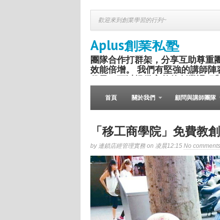
歡迎來到創業學習的行列~
Aplus創業私塾
團隊合作打群架，分享互助尊重
效能倍增。 我們有堅強的講師陣
份子，可以提供完整的創業課程
盛舉。
首頁
關於我們
顧問與講師團隊
「移工商學院」免費教創
by 連鎖店經管理實務 on 凌晨12:15
No comment