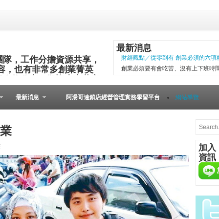
最新消息
團隊，工作分擔資源共享，
財經觀點／從零到有 創業必須的六項
容，也有非常多創業菁英
創業必須要有會吃苦、沒有上下班時
與食物分享，歡迎大家共襄
項精神，現代社會變化太快，計畫往
其他的小插曲完成。 二○○五年第一
最新消息
阿湯哥連鎖店經營管理實務學習平台
網站導覽
以失敗告終。總結原因是沒有志同道合的
微型創業－張瑞添虛實通路賣書 兩得
文瑄舊書坊負責人張瑞添，創業28年
業
小檔案 文瑄舊書坊 被民眾認為占空
s
加入
是塊寶。他基於資源回收再利用的觀
資訊
共有逢甲與東海等2家店。因應網路...
[Meet創業之星] 
在歐洲裡，到處可見
桌上必備餐點，與人
由的美國人，不論場
人的居酒屋文化、韓