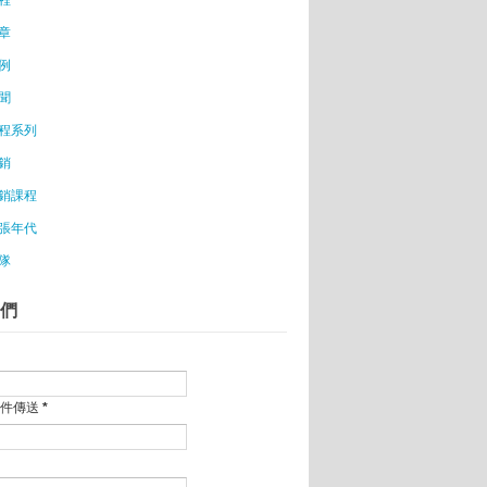
章
？
例
者寧願借錢也不申請補助？
多人傻，創業變成了一種集體行動
聞
台創業門檻大幅降低
程系列
商夯 台女開店衣樣賣
銷
行行銷？
銷課程
立一家新創公司》 你認為自己可以創業嗎？
張年代
隊
體驗？
們
成功
郵件傳送
*
夢?
為鑑