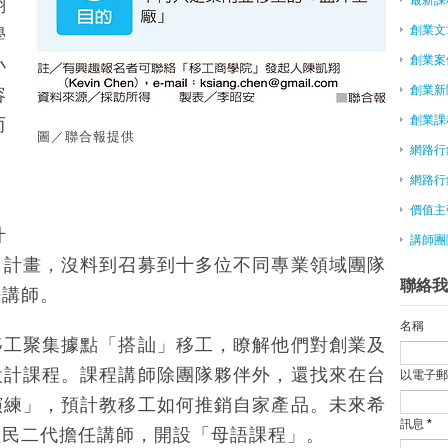
翔
補助青年創業 最高300萬
創業文
學
傅盛：怎樣做一個創業公司CEO
創業案
政府捧著銀子想幫忙 為什麼創業
小
賽富亞洲投資基金合夥人閻焱：錢
創業新
容
創業家簽證正式開跑！國際人才來
創業課
而
大陸瘋創業系列報導之2－不畏電
圖／聯合報提供
網路行
2015/7/23私塾網聚Uber如何進
創力坊助創業 有辦公室有師資
網路行
《創業週末：如何在54小時內建
，
價值主
IDEAS Show展 秀創業點子
什
講師團
在大型企業內部創業，是怎樣一種
」計畫，沒料到召募到十多位不同專業領域團隊
阿里百川砸百億 挺App創業
聯絡我
創客基地 幫青年創業逐夢
任講師。
卦山觀光市集 文創業進駐免費
名稱
柏林成創業公司搖籃 小公司獲大
移工聚集據點「搭訕」移工，瞭解他們對創業及
兩岸青年創業園昆山揭牌
設計課程。課程講師除團隊夥伴外，還找來在台
以電子
台灣創新創業中心可加快實現美國
演練」，預計教移工如何推銷自家產品。未來希
分享創業經驗 張善政：軟體至上
訊息
*
王品戴勝益閃退 創業青年可引以
住民二代擔任講師，開設「母語課程」。