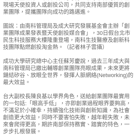
現場天使投資人或創投公司，共同支持南部優質的創
業團隊，提攜團隊向成功的路邁進。
圖說：由南科管理局及成大研究發展基金會主辦「創
業團隊成果發表暨天使創投媒合會」，30日假台北市
民生科技服務大樓隆重登場，南科生技醫療及創新科
技團隊點燃創投淘金熱。（記者林子雲攝）
成功大學研究總中心主任蘇芳慶說，過去三年成大與
南科管理局已繳出輔導創業團隊亮眼成果，未來更將
鏈結矽谷、放眼全世界，發揮人脈網絡(Networking)的
最大效益。
台大副校長陳良基以學界角色，送給創業團隊最實用
的一句話:「眼高手低」，亦即創業過程眼界要夠高，
不滿足於小確幸，持續強化技術與創新知識，為社會
創造更大效益，同時不要害怕失敗，越年輕失敗，未
來會爬得更高，期許南部保持務實、踏實的特色，一
步步扎根發展。