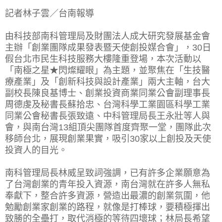
記者林子雲／台南報導
由科技部南科管理局及財團法人成大研究發展基金會
主辦「創業團隊成果發表暨天使創投媒合會」，30日
假台北市民生科技服務大樓隆重登場，本次活動以
「南極之星★閃燦耀眼」為主題，並聚焦在「生技醫
療產業」及「創新科技與設計產業」兩大主軸，台大
副校長陳良基博士、創業投資商業同業公會副理事長
周德虔及秘書長蘇拾忠、台灣科學工業園區科學工業
同業公會秘書長張致遠、中科管理局長王永壯等人與
會，與南台灣13組頂尖團隊首度齊聚一堂，團隊此次
移師台北，展現創業果實，吸引30家以上創投及天使
投資人的目光。
南科管理局長林威呈致詞強調，已有許多企業願意為
了台灣創業的青年投入資源，南台灣就在許多人無私
奉獻下，整合許多資源，營造出最濃的創業氛圍，他
勉勵創業家創業的路程，就像是打棒球，要積極揮出
致勝的全壘打，取代消極的等待四壞球；林局長希望