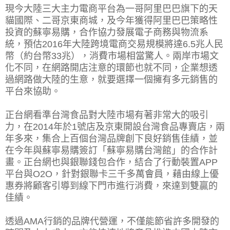
現今大陸三大主力電商平台為一哥阿里巴巴旗下的天
貓國際、二哥京東商城，及今年獲得阿里巴巴策略性
投資的蘇寧易購，合作協力發展電子商務與物流系
統，預估2016年大陸跨境電商交易規模將達6.5兆人民
幣（約台幣33兆），消費市場相當驚人。兩岸市場文
化不同，在網路開店注意的環節也就不同，企業想透
過網路做大陸的生意，就要選擇一個擁有多元銷售的
平台來協助。
正台網看準台灣食品對大陸市場有著非常大的吸引
力，在2014年於1號店及京東開設台灣食品專賣店，兩
年多來，集合上百個台灣品牌創下良好銷售佳績，並
在今年與蘇寧易購簽訂「蘇寧易購台灣館」的合作計
畫。正台網也與銀聯錢包合作，結合了行動裝置APP
平台與O2O，針對銀聯卡三千多萬會員，藉由線上優
惠券將顧客引導到線下門市進行消費，來達到雙贏的
佳績。
透過AMA行銷的品牌代營運，不僅能節省許多開發的