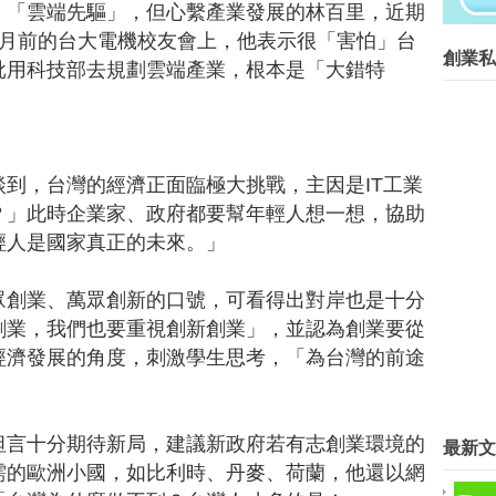
、「雲端先驅」，但心繫產業發展的林百里，近期
創業菁英班創業私塾版權所有請尊重智
個月前的台大電機校友會上，他表示很「害怕」台
創業私
Blog Archive
批用科技部去規劃雲端產業，根本是「大錯特
▼
2016
(267)
►
9月
(3)
►
8月
(8)
►
7月
(7)
到，台灣的經濟正面臨極大挑戰，主因是IT工業
►
6月
(26)
？」此時企業家、政府都要幫年輕人想一想，協助
►
5月
(32)
輕人是國家真正的未來。」
►
4月
(28)
►
3月
(50)
眾創業、萬眾創新的口號，可看得出對岸也是十分
►
2月
(48)
▼
1月
(65)
創業，我們也要重視創新創業」，並認為創業要從
LINE前執行長 創業一生懸命
經濟發展的角度，刺激學生思考，「為台灣的前途
創業不孤單 這間咖啡館幫你找夥
【創業教父-協助科技新世代創業
台灣No.1 阿兜仔將本土品牌推向
坦言十分期待新局，建議新政府若有志創業環境的
最新文
互聯網電商－赴大陸創業 台商有
需的歐洲小國，如比利時、丹麥、荷蘭，他還以網
Google台灣分享 3 個2015搜