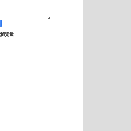
創意結合網路
 讓世界更多元
闖天下
近百萬
瀏覽量
子商務發展重點 產值兆元
路強國才能救台灣
- 專訪歐付寶電子支付股份有限公司 林一泓董事長
創意一等獎
登陸
企典範
成為醫療生技產業明日之星
生技及創新科技點燃創投淘金熱