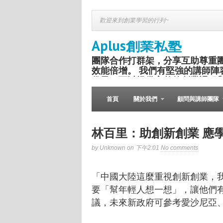
歡迎來到創業學習的行列~
Aplus創業私塾
團隊合作打群架，分享互助尊重
效能倍增。 我們有堅強的講師陣
份子，可以提供完整的創業課程
盛舉。
首頁
關於我們
顧問與講師團隊
林百里：助創新創業 應
by Unknown on 下午2:01
No comments
「中國大陸這麼重視創新創業，
要「幫年輕人想一想」，讓他們
議，未來新政府可參考愛沙尼亞