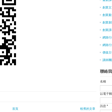
創業翻轉的關鍵˙首次通過2家天
創業文
國發會啟動創業臺灣3.0 搭橋國
創業案
傅盛：台灣新創被舊思維羈絆，動
〈上班族創業〉夢想不遠 意者內
創業新
點子農場／混齡式創業團隊
創業課
碩士賣環保袋 年收逾3600萬
網路行
文創業找金援 瞄準三管道
新創事業想募資 先做好這6個步驟
網路行
創業一點靈－2016創業新趨勢 
價值主
上海會展論壇 行銷台灣展覽
講師團
聯手竹市府、清大 工研院 打造新
「台」味創業學 吹進中國
聯絡我
微型創業－deya包袋品牌 要讓
不再怕帳號被停權，Flog雲端幫你備
名稱
王雪紅：Vive預計4月上市，HT
布丁三姊弟形象1周破滅？ 他分
以電子
副閣揆張善政訪美 考察矽谷創新
FB經營實戰另面觀
訊息
*
林百里：助創新創業 應學歐洲小
首頁
較舊的文章