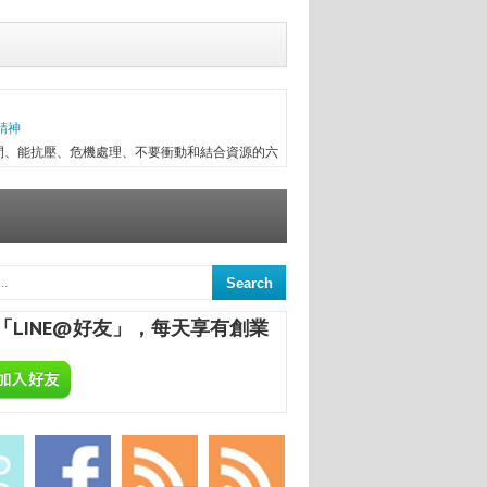
精神
間、能抗壓、危機處理、不要衝動和結合資源的六
往趕不上變化，有時最初目標往往無法實現，卻因
次創業，與朋友一起做醫療器械進出口，兩年半後
信念...
意
來，終日與舊書為伍，已被喻為台中舊書達人。
間的舊書，在文瑄舊書坊負責人張瑞添的眼裡，
「LINE@好友」，每天享有創業
點，從汽車材料買賣業，跨足舊書店；如今，旗下
小安，主講「中國智慧旅遊的突破與反思」。圖／
旅遊產業高峰論壇，以「智慧互聯兩岸無限」為主
際會議中心隆重展開。特邀請兩岸產、官、學人士
發成...