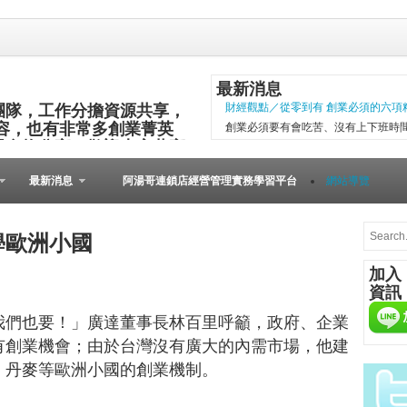
最新消息
團隊，工作分擔資源共享，
財經觀點／從零到有 創業必須的六項
容，也有非常多創業菁英
創業必須要有會吃苦、沒有上下班時
與食物分享，歡迎大家共襄
項精神，現代社會變化太快，計畫往
其他的小插曲完成。 二○○五年第一
最新消息
阿湯哥連鎖店經營管理實務學習平台
網站導覽
以失敗告終。總結原因是沒有志同道合的
微型創業－張瑞添虛實通路賣書 兩得
文瑄舊書坊負責人張瑞添，創業28年
學歐洲小國
小檔案 文瑄舊書坊 被民眾認為占空
加入
是塊寶。他基於資源回收再利用的觀
資訊
共有逢甲與東海等2家店。因應網路...
我們也要！」廣達董事長林百里呼籲，政府、企業
兩岸智慧旅遊論壇 育才創業
中國旅遊協會休閒度假分會祕書長魏
有創業機會；由於台灣沒有廣大的內需市場，他建
陳愛珠 2015第三屆臺灣兩岸智慧
、丹麥等歐洲小國的創業機制。
題，日前於財團法人張榮發基金會國
參與探討智慧旅遊最新發展趨勢、分享研