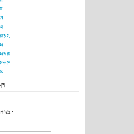
使基金補助
章
際專家塑造臺灣IoT物聯產業創新價值
例
能不及中國、美國
洽
聞
程系列
銷
銷課程
新創企業的募資學
張年代
隊
竹創業聚落
們
世界看見台灣
份Facebook資料
C產品重心將轉移至虛擬實境!
析關鍵在行銷手法
郵件傳送
*
創業
國