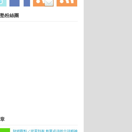
慧財產權勿任意轉載違者依法必究. 技術提供：
Blogger
.
塾粉絲團
伴
 竹科實體版募資平台超吸金】
國際
章
4個錢途
尋趨勢、5 個行銷建議
財經觀點／從零到有 創業必須的六項精神