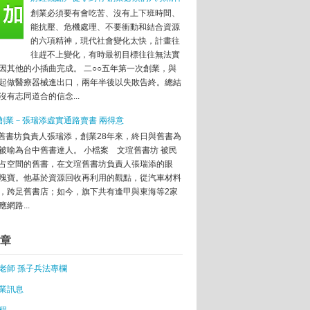
創業必須要有會吃苦、沒有上下班時間、
新創業 打造智慧生活希望城市
能抗壓、危機處理、不要衝動和結合資源
到一些痛苦的事吧！
的六項精神，現代社會變化太快，計畫往
往趕不上變化，有時最初目標往往無法實
動轟動越南
因其他的小插曲完成。 二○○五年第一次創業，與
起做醫療器械進出口，兩年半後以失敗告終。總結
er魂
沒有志同道合的信念...
圓夢
創業－張瑞添虛實通路賣書 兩得意
圓
舊書坊負責人張瑞添，創業28年來，終日與舊書為
被喻為台中舊書達人。 小檔案 文瑄舊書坊 被民
市場
占空間的舊書，在文瑄舊書坊負責人張瑞添的眼
塊寶。他基於資源回收再利用的觀點，從汽車材料
向 創業易犯3錯誤
，跨足舊書店；如今，旗下共有逢甲與東海等2家
局
網路...
般徹底
國校長共商創業人才培育
章
這邊 必學創新五策略
年銷13萬件
老師 孫子兵法專欄
可賣
業訊息
抗高房租！
打響網路聲量
程