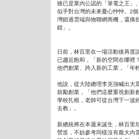
雖已是業內公認的「筆電之王」
似乎對台灣的未來憂心忡忡。2
灣錯過雲端與物聯網商機，還痛
錯」。
日前，林百里在一場活動後再度談
已趨近飽和，「新的空間在哪裡
他們創業、跨入新的工業，「年
他說，從大陸總理李克強喊出大
鼓勵創業，「他們這麼重視創新
學校扎根，老師可從台灣下一波
去教」。
新總統將在本週末誕生，林百里
營造，不妨參考同樣沒有龐大內