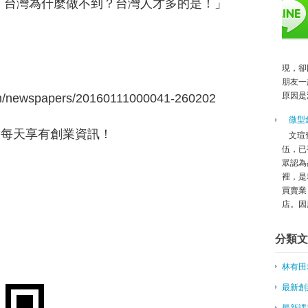
「台灣為什麼做不到？台灣人才多的是！」
邀外國人來台創業 北市辦座談會
長庚大學攜手桃園市府推動青年創
雷亞遊戲共同創辦人：創業總要碰
登陸創業 台青年須克服文化差異
2016台灣精品首發 海外行銷活
現，卻
朋友一
〈上班族創業〉燃燒吧！台灣Mak
原因是
om/newspapers/20160111000041-260202
台灣文創企業發展協會 幫助創業
股市熊擊 「獨角獸」重傷
微型
45年創業故事 「力阿卡」攤車團
友，每天享有創業資訊！
文瑄
忍受艱辛 這些CEO創造成功企業
伍，已
媽祖文創背包 搶攻台中媽祖觀光
眾認為
裡，是
陸企名人堂／李開復：投資留心3方
買賣業
雅虎王興：數位行銷關鍵在長遠佈
店。因應
張榮發補乎足哲學 做慈善如企業
亞太大學聯合會議首次登台 17
分類文
【向百億富翁學習的事】想創業看
棄百萬年薪創業只賣「發熱衣」 
林有田
網路微創業夯 醫療器材非人人都
最新創
不當過路財神 創業「虛實整合」
創意‧創夢－經營品牌與社群 首重
最新課