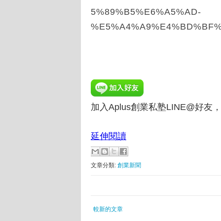
5%89%B5%E6%A5%AD-
%E5%A4%A9%E4%BD%BF%
加入Aplus創業私塾LINE@好
延伸閱讀
文章分類:
創業新聞
較新的文章