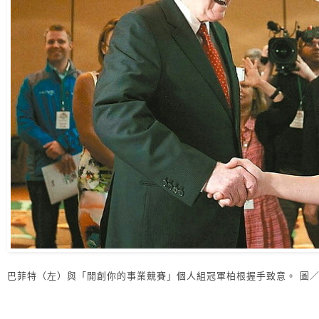
巴菲特（左）與「開創你的事業競賽」個人組冠軍柏根握手致意。 圖