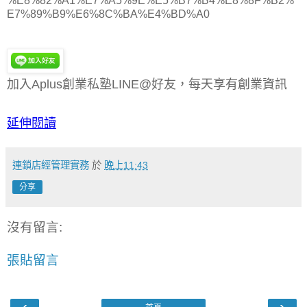
%E8%82%A1%E7%A5%9E%E5%B7%B4%E8%8F%B2%
E7%89%B9%E6%8C%BA%E4%BD%A0
加入Aplus創業私塾LINE@好友，每天享有創業資訊
延伸閱讀
連鎖店經管理實務
於
晚上11:43
分享
沒有留言:
張貼留言
‹
›