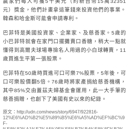
贏家們每人可獲5千美元（約新台幣15萬32351
元）獎金，他們計畫拿這筆錢來投資他們的事業。
韓森和哈金斯可能會申請專利。
巴菲特是美國投資家、企業家、及慈善家。5歲的
小巴菲特就會在家門口擺攤賣口香糖，稍大一點就
懂得到高爾夫球場專撿名人用過的小白球轉賣，11
歲買進生平第一張股票。
巴菲特在50歲時買進可口可樂7%股票，5年後，可
口可樂股價翻5倍。76歲時將家產捐給慈善機構，
其中85%交由蓋茲夫婦基金會運用，此一大手筆的
慈善捐贈，也創下了美國有史以來的紀錄。
原文：http://udn.com/news/story/6947/922816-
12%E6%AD%B2%E5%89%B5%E6%A5%AD%EF%BC%9
F-