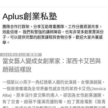
Aplus創業私塾
團隊合作打群架，分享互助尊重團隊，工作分擔資源共享，
效能倍增。 我們有堅強的講師陣容，也有非常多創業菁英份
子，可以提供完整的創業課程與食物分享，歡迎大家共襄盛
舉。
2015年5月21日 星期四
當女藝人變成女創業家：潔西卡艾芭與
趙薇這樣說
一個是以小燕子一角紅透華人圈的女演員、女導演趙薇，
一個是曾獲選為全世界最性感女性的潔西卡艾芭(Jessica
Alba)，原本沒什麼交集的兩人，卻因為女性創業議題，
有了交會。趙薇不僅演而優則導，拍了賣座電影《致青