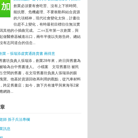
創業必須要有會吃苦、沒有上下班時間、
「每天都是困難」
能抗壓、危機處理、不要衝動和結合資源
中關村 中國的矽谷
的六項精神，現代社會變化太快，計畫往
咖啡 激盪創業火花
往趕不上變化，有時最初目標往往無法實
因其他的小插曲完成。 二○○五年第一次創業，與
和潘石屹的對話
起做醫療器械進出口，兩年半後以失敗告終。總結
沒有志同道合的信念...
資風
創業－張瑞添虛實通路賣書 兩得意
打的是什麼算盤？
舊書坊負責人張瑞添，創業28年來，終日與舊書為
芭與趙薇這樣說
被喻為台中舊書達人。 小檔案 文瑄舊書坊 被民
耍賴 要強韌
占空間的舊書，在文瑄舊書坊負責人張瑞添的眼
塊寶。他基於資源回收再利用的觀點，從汽車材料
，跨足舊書店；如今，旗下共有逢甲與東海等2家
網路...
章
老師 孫子兵法專欄
業
業訊息
這樣選就對了
程