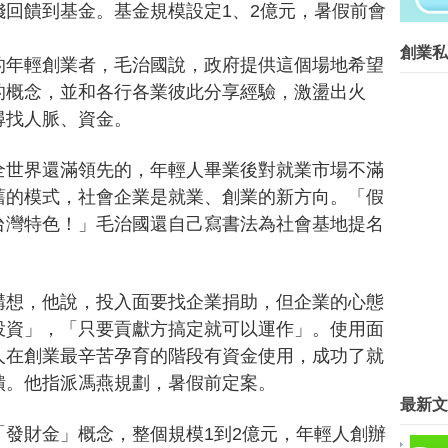
在等什麼？開始動手自己做吧！...
回饋到基金。基金規模設定1、2億元，暑假前會
創業菁英班創業私塾版權所有請尊重智
創業私
的年輕創業者，毛治國說，政府提供這個場地希望
Blog Archive
的概念，並和各行各業彼此分享經驗，激盪出火
►
2016
(267)
尋找人脈、資金。
▼
2015
(817)
►
12月
(63)
全世界還滿領先的，年輕人畢業後對就業市場不滿
►
11月
(62)
舊的模式，社會企業是就業、創業的新方向。「假
►
10月
(68)
►
9月
(78)
台灣特色！」毛治國還自己寫書法為社會基地提名
►
8月
(89)
►
7月
(57)
►
6月
(42)
構想，他說，投入面要找企業捐助，但企業的心態
▼
5月
(45)
投資」，「只要貢獻方搞定就可以運作」。使用面
藝廊X髮廊 周世雄大膽創業
人在創業最辛苦孕育的階段有資金使用，成功了就
工研新創群英會 開啟新一波台灣
饋。他指派馮燕規劃，暑假前定案。
政府「發財金」 提供社會企業創
最新文
阿里百川夢想創業大賽，5 支校
微型創業－賣膠水兼補鞋 羅自強
發財金」概念，整個規模1到2億元，年輕人創辦