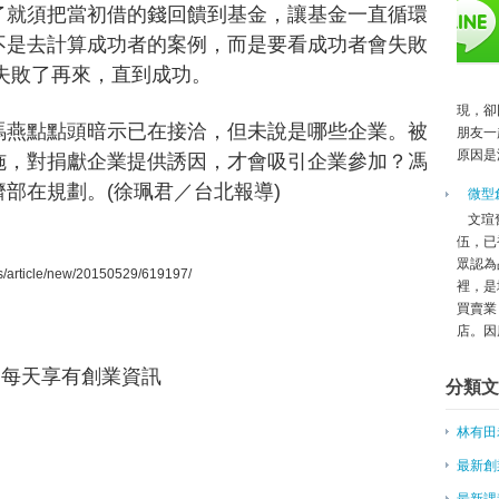
12歲創業？ 股神巴菲特挺你
了就須把當初借的錢回饋到基金，讓基金一直循環
專訪／詹朴25歲創業 一人品牌
不是去計算成功者的案例，而是要看成功者會失敗
《兩岸青年創業路系列4之1》這是
數，失敗了再來，直到成功。
《兩岸青年創業路系列4之1》車庫
資助年輕人創業 天使來面談
現，卻
馮燕點點頭暗示已在接洽，但未說是哪些企業。被
李開復創業的五問五答：來自上週
朋友一
原因是
創業一點零－從美國紅到台灣的募
施，對捐獻企業提供誘因，才會吸引企業參加？馮
巾幗圓夢計畫解決女性創業障礙
部在規劃。(徐珮君／台北報導)
微型
杭州直擊／馬雲辦女性創業大會 
文瑄
當女藝人變成女創業家：潔西卡艾
伍，已
女性創業者大會 彭蕾勉女人：可
眾認為
/article/new/20150529/619197/
到大陸創業融資 其實並不難
裡，是
買賣業
杜紫軍：7月發創業家簽證
店。因應
目睹台灣創業環境之怪現象
挺青年創業 經濟部打造友善環境
友，每天享有創業資訊
分類文
循阿里模式 兩岸青年交流創業
她擺脫窮忙族 實踐創業夢
林有田
台創園功能多元 兩岸創業平台
「創客展區」秀創意 產學攜手創
最新創
創業一點靈－群眾募資？創投？ 
最新課