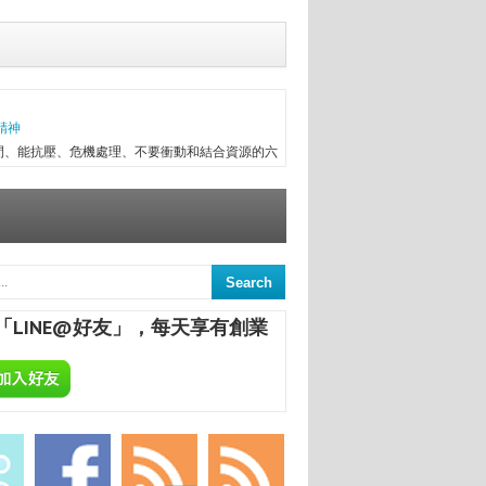
精神
間、能抗壓、危機處理、不要衝動和結合資源的六
往趕不上變化，有時最初目標往往無法實現，卻因
次創業，與朋友一起做醫療器械進出口，兩年半後
信念...
意
來，終日與舊書為伍，已被喻為台中舊書達人。
間的舊書，在文瑄舊書坊負責人張瑞添的眼裡，
「LINE@好友」，每天享有創業
點，從汽車材料買賣業，跨足舊書店；如今，旗下
ALCHEMA：今天開始，享受專屬於你的自釀美酒！
葡萄酒，不論是作為飲品或是餐點的佐料，已是餐
民生活息息相關；在美國酒館也琳瑯滿目，熱愛自
合一定要把酒言歡，增進彼此感情，更不用說日本
國的炸機配燒酒等等。全球的飲酒文化盛行，你還