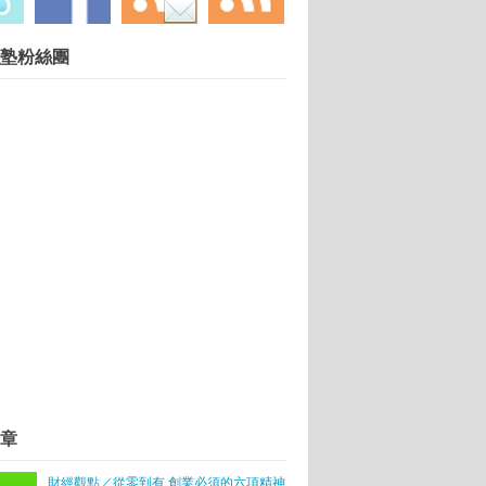
慧財產權勿任意轉載違者依法必究. 技術提供：
塾粉絲團
Blogger
.
創業新風潮
業無息貸款
章
園精英隊伍出爐
賺回快樂人生
財經觀點／從零到有 創業必須的六項精神