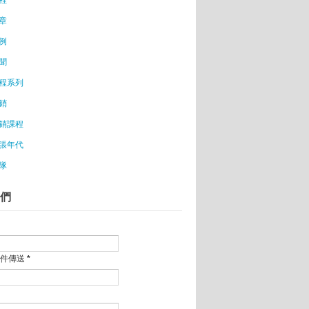
章
例
015/05/19台北場)
NE@ 100%集客術：店長交流會(日本情報同步發送)
聞
程系列
火候管制」
銷
展價值
銷課程
張年代
隊
健康概念
們
餐廳
認同的食物
平台
郵件傳送
*
只是夢想
態體系的LinkedIn