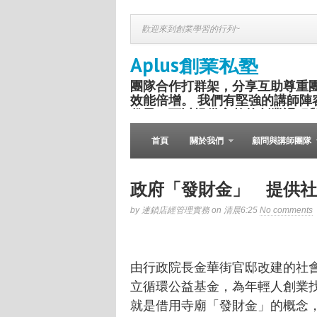
歡迎來到創業學習的行列~
Aplus創業私塾
團隊合作打群架，分享互助尊重
效能倍增。 我們有堅強的講師陣
份子，可以提供完整的創業課程
盛舉。
首頁
關於我們
顧問與講師團隊
政府「發財金」 提供社
by 連鎖店經管理實務 on 清晨6:25
No comments
由行政院長金華街官邸改建的社
立循環公益基金，為年輕人創業
就是借用寺廟「發財金」的概念