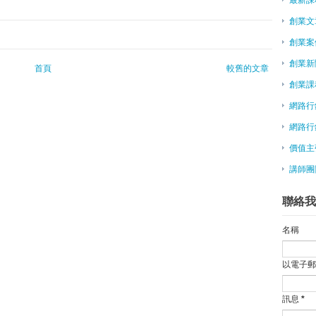
新住民拚創業 闖高職再拿證照
創業文
「互聯網+」利多 帶動高管創業潮
創業案
LINE@ | 免費輔導x免費申請講座 (2
免費報名 | 2015/05/29 LI
創業新
首頁
較舊的文章
陸瘋創業 50萬大學畢業生投入
創業課
願景工程／勇敢創業 學習人生「
網路行
陶氏化學辦創業競賽，推廣永續發
周理平：微型創業 小確幸也很好
網路行
flying V創新創業 從小做大
價值主
APEC全球創業挑戰賽 開放報名
講師團
創業蕭條 台灣經濟動能在哪
微型創業－廖志豪賣淨水器 更賣
聯絡我
畢展直達創業 大仁餐旅自創民宿
跳出傳統創業「禾豐田食」作自己
名稱
廈門創業「加速器」 來台挖人才
陳德銘：願推動兩岸創業青年網路
以電子
六大創業家類型
創業一點靈－群眾募資 讓夢想不
訊息
*
新加坡媒體e27轉型，誓做亞洲創業生