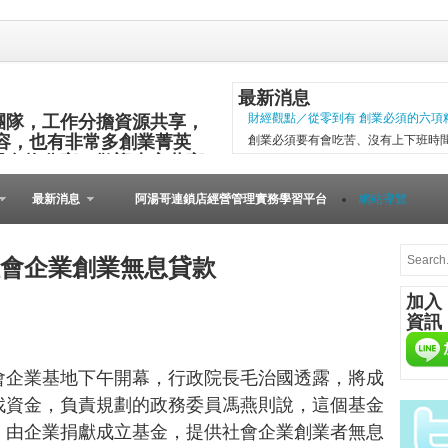
最新消息
團隊，工作分擔資源共享，
財經觀點／從零到有 創業必須的六項
容，也有非常多創業菁英
創業必須要有會吃苦、沒有上下班時
與食物分享，歡迎大家共襄
項精神，現代社會變化太快，計畫往
其他的小插曲完成。 二○○五年第一
最新消息
阿湯哥連鎖店經營管理實務學習平台
網站導覽
以失敗告終。總結原因是沒有志同道合的
微型創業－張瑞添虛實通路賣書 兩得
文瑄舊書坊負責人張瑞添，創業28年
會企業創業無息貸款
小檔案 文瑄舊書坊 被民眾認為占空
加入
是塊寶。他基於資源回收再利用的觀
資訊
共有逢甲與東海等2家店。因應網路...
[Meet創業之星] 
會企業基地下午開幕，行政院長毛治國透露，將成
在歐洲裡，到處可見
桌上必備餐點，與人
找資金，負責規劃的政務委員馮燕則說，這個基金
由的美國人，不論場
，由企業捐獻成立基金，提供社會企業創業者無息
人的居酒屋文化、韓