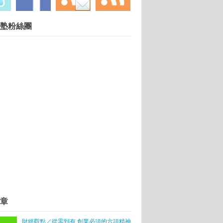
慧財產權勿任意轉載違者依法必究. 技術提供：
塾粉絲團
Blogger
.
創業新風潮
業無息貸款
章
園精英隊伍出爐
賺回快樂人生
財經觀點／從零到有 創業必須的六項精神