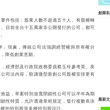
共有逢甲與東海等2家店。因應網路...
創業菁英班創業私塾版權所有請尊重智
創業私
Blog Archive
」要件包括：股東人數不超過五十人、有股權轉
►
2016
(267)
司。目前全台十五萬家非公開發行的公司，都可
▼
2015
(817)
司。
►
12月
(63)
►
11月
(62)
伴」現象，傳統公司法強調經營權與所有權分
►
10月
(68)
」，降低創業意願。
►
9月
(78)
►
8月
(89)
►
7月
(57)
司，經濟部及行政院政務委員蔡玉玲參考英、美
►
6月
(42)
正公司法內容，盼讓微型新創公司股權安排更有
▼
5月
(45)
藝廊X髮廊 周世雄大膽創業
工研新創群英會 開啟新一波台灣
資效益，草案特別放寬閉鎖性公司可以半年為期
政府「發財金」 提供社會企業創
最新文
阿里百川夢想創業大賽，5 支校
閉鎖性特質，允許透過章程規定，發行複數表決
微型創業－賣膠水兼補鞋 羅自強
決權的特別股等多種特別股設計。