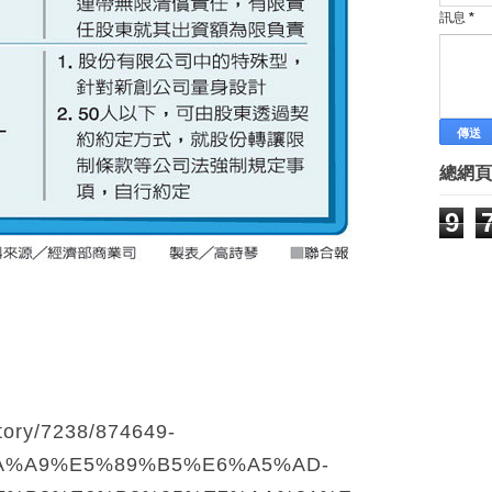
協助創業 公司法突破
訊息
*
►
4月
(69)
►
3月
(69)
►
2月
(90)
►
1月
(85)
►
2014
(15)
Labels
總網頁
林有田老師 孫子兵法專欄
最新創業訊息
9
最新課程
創業文章
創業案例
創業新聞
創業課程系列
網路行銷
網路行銷課程
價值主張年代
講師團隊
tory/7238/874649-
A%A9%E5%89%B5%E6%A5%AD-