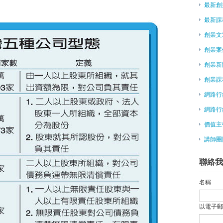
最新創
新住民拚創業 闖高職再拿證照
「互聯網+」利多 帶動高管創業潮
最新課
LINE@ | 免費輔導x免費申請講座 (2
創業文
免費報名 | 2015/05/29 LI
創業案
陸瘋創業 50萬大學畢業生投入
願景工程／勇敢創業 學習人生「
創業新
陶氏化學辦創業競賽，推廣永續發
創業課
周理平：微型創業 小確幸也很好
網路行
flying V創新創業 從小做大
網路行
APEC全球創業挑戰賽 開放報名
創業蕭條 台灣經濟動能在哪
價值主
微型創業－廖志豪賣淨水器 更賣
講師團
畢展直達創業 大仁餐旅自創民宿
跳出傳統創業「禾豐田食」作自己
聯絡我
廈門創業「加速器」 來台挖人才
陳德銘：願推動兩岸創業青年網路
名稱
六大創業家類型
創業一點靈－群眾募資 讓夢想不
以電子
新加坡媒體e27轉型，誓做亞洲創業生