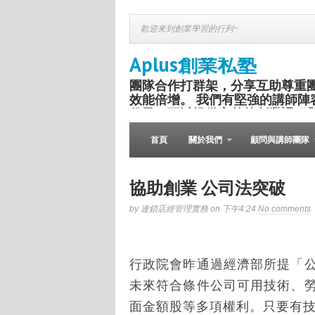
歡迎來到創業學習的行列~
Aplus創業私塾
團隊合作打群架，分享互助尊重
效能倍增。 我們有堅強的講師陣
份子，可以提供完整的創業課程
盛舉。
首頁
關於我們
顧問與講師團隊
協助創業 公司法突破
by 連鎖店經管理實務 on 下午4:24
No comments
行政院會昨通過經濟部所提「
未來符合條件公司可用技術、
面金額股等多項權利。只要有