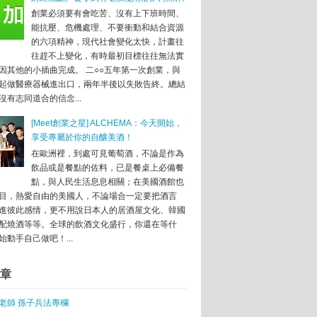
創業必須要有會吃苦、沒有上下班時間、
「每天都是困難」
能抗壓、危機處理、不要衝動和結合資源
中關村 中國的矽谷
的六項精神，現代社會變化太快，計畫往
咖啡 激盪創業火花
往趕不上變化，有時最初目標往往無法實
因其他的小插曲完成。 二○○五年第一次創業，與
和潘石屹的對話
起做醫療器械進出口，兩年半後以失敗告終。總結
沒有志同道合的信念...
資風
[Meet創業之星] ALCHEMA：今天開始，
打的是什麼算盤？
享受專屬於你的自釀美酒！
芭與趙薇這樣說
在歐洲裡，到處可見葡萄酒，不論是作為
耍賴 要強韌
飲品或是餐點的佐料，已是餐桌上必備餐
點，與人民生活息息相關；在美國酒館也
目，熱愛自由的美國人，不論場合一定要把酒言
進彼此感情，更不用說日本人的居酒屋文化、韓國
配燒酒等等。全球的飲酒文化盛行，你還在等什
始動手自己做吧！...
章
業
老師 孫子兵法專欄
這樣選就對了