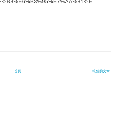
F%B8%E6%B3%95%E7%AA%81%E
首頁
較舊的文章