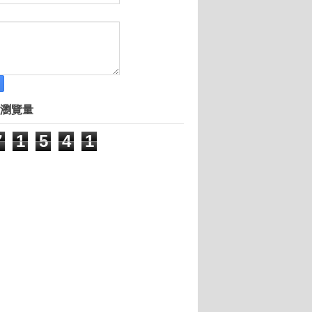
瀏覽量
7
1
5
4
1