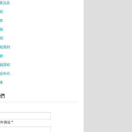
業訊息
程
015/05/19台北場)
章
NE@ 100%集客術：店長交流會(日本情報同步發送)
例
火候管制」
聞
展價值
程系列
銷
銷課程
張年代
健康概念
隊
餐廳
認同的食物
們
平台
只是夢想
郵件傳送
*
態體系的LinkedIn