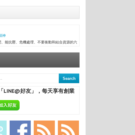
精神
間、能抗壓、危機處理、不要衝動和結合資源的六
往趕不上變化，有時最初目標往往無法實現，卻因
次創業，與朋友一起做醫療器械進出口，兩年半後
信念...
ALCHEMA：今天開始，享受專屬於你的自釀美酒！
葡萄酒，不論是作為飲品或是餐點的佐料，已是餐
民生活息息相關；在美國酒館也琳瑯滿目，熱愛自
「LINE@好友」，每天享有創業
合一定要把酒言歡，增進彼此感情，更不用說日本
國的炸機配燒酒等等。全球的飲酒文化盛行，你還
意
來，終日與舊書為伍，已被喻為台中舊書達人。
間的舊書，在文瑄舊書坊負責人張瑞添的眼裡，
點，從汽車材料買賣業，跨足舊書店；如今，旗下