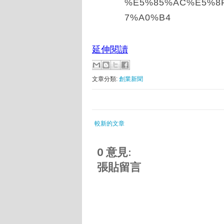
%E5%85%AC%E5%8
7%A0%B4
延伸閱讀
文章分類:
創業新聞
較新的文章
0 意見:
張貼留言