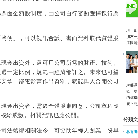
12歲創業？ 股神巴菲特挺你
專訪／詹朴25歲創業 一人品牌
無票面金額股制度，由公司自行審酌選擇採行票
《兩岸青年創業路系列4之1》這是
《兩岸青年創業路系列4之1》車庫
資助年輕人創業 天使來面談
現，卻
李開復創業的五問五答：來自上週
朋友一
「簡便」，可以視訊會議、書面資料取代實體股
原因是
創業一點零－從美國紅到台灣的募
巾幗圓夢計畫解決女性創業障礙
杭州直擊／馬雲辦女性創業大會 
以現金出資外，還可用公司所需的財產、技術、
當女藝人變成女創業家：潔西卡艾
超過一定比例，規範由經濟部訂之。未來也可望
女性創業者大會 彭蕾勉女人：可
到大陸創業融資 其實並不難
李安拿一部電影當作出資額，就能與人合開公司
琳瑯滿
杜紫軍：7月發創業家簽證
歡，增
目睹台灣創業環境之怪現象
的炸機
挺青年創業 經濟部打造友善環境
麼？開
以現金出資者，需經全體股東同意，公司章程應
循阿里模式 兩岸青年交流創業
她擺脫窮忙族 實踐創業夢
司核給股數。相關資訊也應公開。
分類文
台創園功能多元 兩岸創業平台
「創客展區」秀創意 產學攜手創
公司法鬆綁相關法令，可協助年輕人創業，盼早
林有田
創業一點靈－群眾募資？創投？ 