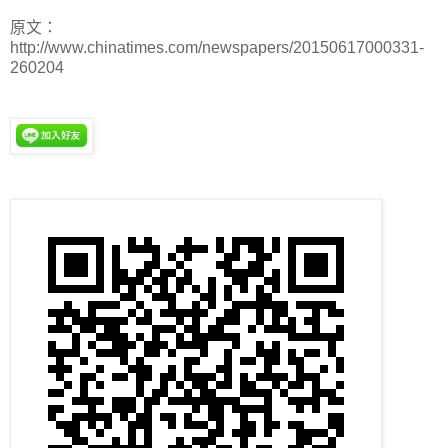
原文：
http://www.chinatimes.com/newspapers/20150617000331-
260204